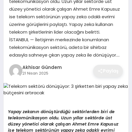
telekomünikasyon oldu. Uzun yıllar sektörde üst
düzey yönetici olarak çalışan Ahmet Emre Kapusuz
ise telekom sektörünün yapay zeka odaklı evrimi
üzerine görüşlerini paylaştı. Yapay zeka kullanan
telekom şirketlerinin lider olacağını belirtti.
İSTANBUL — İletişimin merkezinde konumlanan
telekomünikasyon sektörü, adeta bir sihirbaz
edasıyla sahneye çıkan yapay zeka ile dönüşüyor….
Akhisar Gündem
Paylaş
21 Nisan 2025
Yapay zekanı
n d
ö
nüştürdüğü sekt
ö
rlerden biri de
telekomünikasyon oldu. Uzun yıllar sekt
ö
rde ü
st
d
üzey y
ö
netici olarak çalışan Ahmet Emre Kapusuz
ise telekom sekt
ö
rünün yapay zeka odaklı evrimi