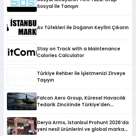
Sosyal ile Tanışın
Av Tüfekleri ile Doğanın Keyfini Çıkarın
Stay on Track with a Maintenance
Calories Calculator
Türkiye Rehber ile İşletmenizi Zirveye
Taşıyın
Falcon Aero Group, Küresel Havacılık
Tedarik Zincirinde Türkiye’den
Dünyaya Açılıyor
Derya Arms, İstanbul Prohunt 2026’da
yeni nesil ürünlerini ve global marka
vizyonunu sergiledi