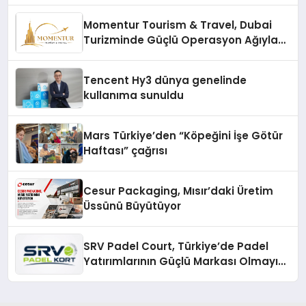
Momentur Tourism & Travel, Dubai
Turizminde Güçlü Operasyon Ağıyla
Fark Yaratıyor
Tencent Hy3 dünya genelinde
kullanıma sunuldu
Mars Türkiye’den “Köpeğini İşe Götür
Haftası” çağrısı
Cesur Packaging, Mısır’daki Üretim
Üssünü Büyütüyor
SRV Padel Court, Türkiye’de Padel
Yatırımlarının Güçlü Markası Olmayı
Sürdürüyor