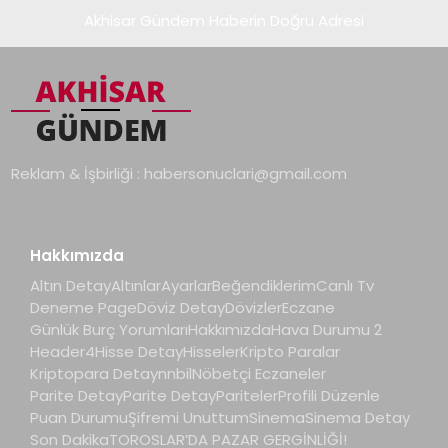
Akhisar Gündem Haberin Doğru Adresi
Reklam & İşbirliği :
habersonuclari@gmail.com
Hakkımızda
Altın Detay
Altınlar
Ayarlar
Beğendiklerim
Canlı Tv
Deneme Page
Döviz Detay
Dövizler
Eczane
Günlük Burç Yorumları
Hakkımızda
Hava Durumu 2
Header4
Hisse Detay
Hisseler
Kripto Paralar
Kriptopara Detay
nnbil
Nöbetçi Eczaneler
Parite Detay
Parite Detay
Pariteler
Profili Düzenle
Puan Durumu
Şifremi Unuttum
Sinema
Sinema Detay
Son Dakika
TOROSLAR’DA PAZAR GERGİNLİĞİ!