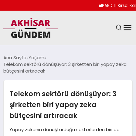
IPARD III Kırsal Kalkı
SIYASET
Ana Sayfa
Yaşam
Telekom sektörü dönüşüyor: 3 şirketten biri yapay zeka
DÜNYA
bütçesini artıracak
EKONOMI
Telekom sektörü dönüşüyor: 3
SPOR
şirketten biri yapay zeka
bütçesini artıracak
TEKNOLOJI
Yapay zekanın dönüştürdüğü sektörlerden biri de
YAŞAM