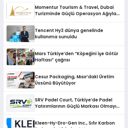
Momentur Tourism & Travel, Dubai
Turizminde Güçlü Operasyon Ağıyla
Fark Yaratıyor
Tencent Hy3 dünya genelinde
kullanıma sunuldu
Mars Türkiye’den “Köpeğini İşe Götür
Haftası” çağrısı
Cesur Packaging, Mısır’daki Üretim
Üssünü Büyütüyor
SRV Padel Court, Türkiye’de Padel
Yatırımlarının Güçlü Markası Olmayı
Sürdürüyor
Kleen-Hy-Dro-Gen Inc., Sıfır Karbon