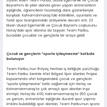
ziyaret eden Team Paribu; Ulusal Egemenlik ve Çocuk
Bayramı’nı iki yıldır alanda görev yapan antrenörlerin
eşliğinde, öğrencilerin hazırladığı dans gösterileriyle
karşıladı. Kahramanmaraş’taki etkinlikler, oyunlarla ve
farklı spor branşlarındaki atölyelerle devam etti. 23
Nisan Ulusal Egemenlik ve Çocuk Bayramı coşkusunu
Hatay’daki spor alanına da taşıyan Team Paribu,
buradaki çocuklar ve gençlerle bir araya geldi.
Çocuk ve gençlerin
“
sporla iyileşmesine” katkıda
bulunuyor
Team Paribu,’nun İhtiyaç Haritası iş birliğiyle yürüttüğü
Team Paribu Seninle Afet Bölgesi Spor Alanları Projesi
kapsamında afet bölgesindeki çocuk ve gençlerin
“sporla iyileşmesine” katkı sağlamak için Hatay ve
Kahramanmaraş’ta çok amaçlı spor alanları inşa
etmişti. Hatay’da 400, Kahramanmaraş’ta 250 çocuk
ve gencin, antrenörler eşliğinde düzenli spor yapma
imkânı bulabildiği spor alanları, Team Paribu’nun spora