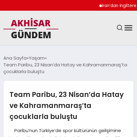
İran’dan İngiltere Uk
SIYASET
Ana Sayfa
Yaşam
Team Paribu, 23 Nisan’da Hatay ve Kahramanmaraş’ta
DÜNYA
çocuklarla buluştu
EKONOMI
Team Paribu, 23 Nisan’da Hatay
SPOR
ve Kahramanmaraş’ta
çocuklarla buluştu
TEKNOLOJI
Paribu’nun Türkiye’de spor kültürünün gelişimine
YAŞAM