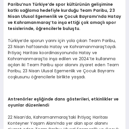
Paribu
’
nun Türkiye
’
de spor kültürünün gelişimine
katkı sağlama hedefiyle kurduğu Team Paribu, 23
Nisan Ulusal Egemenlik ve Çocuk Bayramı’nda Hatay
ve Kahramanmaraş’ta inşa ettiği çok amaçlı spor
tesislerinde, öğrencilerle buluştu.
Türkiye’de sporun yarını için yola çıkan Team Paribu,
23 Nisan haftasında Hatay ve Kahramanmaraş’taydı.
İhtiyaç Haritası koordinasyonunda Hatay ve
Kahramanmaraş’ta inşa edilen ve 2024’te kullanıma
açılan iki Team Paribu spor alanını ziyaret eden Team
Paribu, 23 Nisan Ulusal Egemenlik ve Çocuk Bayramı
coşkusunu öğrencilerle birlikte yaşadı.
Antren
ö
rler eşliğ
inde dans g
ö
sterileri, etkinlikler ve
oyunlar düzenlendi
22 Nisan’da, Kahramanmaraş’taki İhtiyaç Haritası
Konteyner Yaşam Alanı’nda yer alan spor alanını