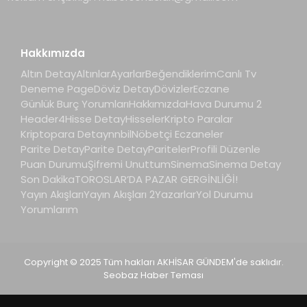
Hakkımızda
Altın Detay
Altınlar
Ayarlar
Beğendiklerim
Canlı Tv
Deneme Page
Döviz Detay
Dövizler
Eczane
Günlük Burç Yorumları
Hakkımızda
Hava Durumu 2
Header4
Hisse Detay
Hisseler
Kripto Paralar
Kriptopara Detay
nnbil
Nöbetçi Eczaneler
Parite Detay
Parite Detay
Pariteler
Profili Düzenle
Puan Durumu
Şifremi Unuttum
Sinema
Sinema Detay
Son Dakika
TOROSLAR’DA PAZAR GERGİNLİĞİ!
Yayın Akışları
Yayın Akışları 2
Yazarlar
Yol Durumu
Yorumlarım
Copyright © 2025 Tüm hakları AKHİSAR GÜNDEM'de saklıdır.
Seobaz Haber Teması