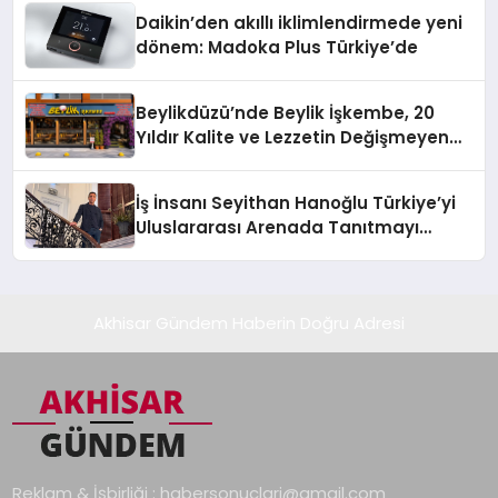
Daikin’den akıllı iklimlendirmede yeni
dönem: Madoka Plus Türkiye’de
Beylikdüzü’nde Beylik İşkembe, 20
Yıldır Kalite ve Lezzetin Değişmeyen
Adresi
İş İnsanı Seyithan Hanoğlu Türkiye’yi
Uluslararası Arenada Tanıtmayı
Hedefliyor
Akhisar Gündem Haberin Doğru Adresi
Reklam & İşbirliği :
habersonuclari@gmail.com