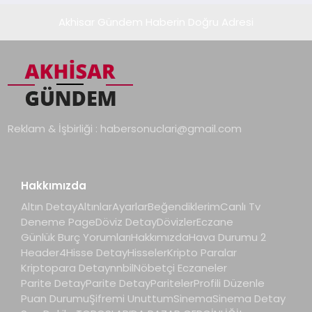
Akhisar Gündem Haberin Doğru Adresi
Reklam & İşbirliği :
habersonuclari@gmail.com
Hakkımızda
Altın Detay
Altınlar
Ayarlar
Beğendiklerim
Canlı Tv
Deneme Page
Döviz Detay
Dövizler
Eczane
Günlük Burç Yorumları
Hakkımızda
Hava Durumu 2
Header4
Hisse Detay
Hisseler
Kripto Paralar
Kriptopara Detay
nnbil
Nöbetçi Eczaneler
Parite Detay
Parite Detay
Pariteler
Profili Düzenle
Puan Durumu
Şifremi Unuttum
Sinema
Sinema Detay