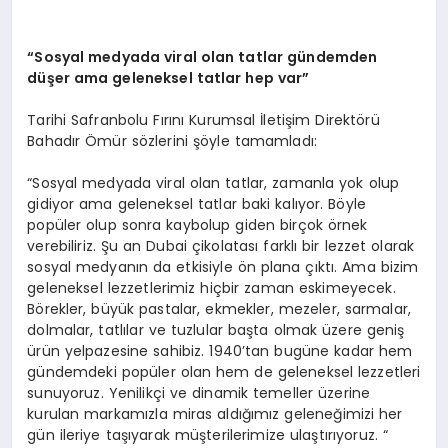
“Sosyal medyada viral olan tatlar gündemden
düşer ama geleneksel tatlar hep var”
Tarihi Safranbolu Fırını Kurumsal İletişim Direktörü
Bahadır Ömür sözlerini şöyle tamamladı:
“Sosyal medyada viral olan tatlar, zamanla yok olup
gidiyor ama geleneksel tatlar baki kalıyor. Böyle
popüler olup sonra kaybolup giden birçok örnek
verebiliriz. Şu an Dubai çikolatası farklı bir lezzet olarak
sosyal medyanın da etkisiyle ön plana çıktı. Ama bizim
geleneksel lezzetlerimiz hiçbir zaman eskimeyecek.
Börekler, büyük pastalar, ekmekler, mezeler, sarmalar,
dolmalar, tatlılar ve tuzlular başta olmak üzere geniş
ürün yelpazesine sahibiz. 1940’tan bugüne kadar hem
gündemdeki popüler olan hem de geleneksel lezzetleri
sunuyoruz. Yenilikçi ve dinamik temeller üzerine
kurulan markamızla miras aldığımız geleneğimizi her
gün ileriye taşıyarak müşterilerimize ulaştırıyoruz. “