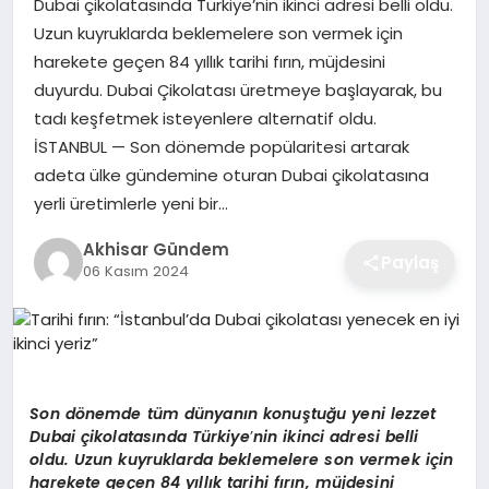
Dubai çikolatasında Türkiye’nin ikinci adresi belli oldu.
Uzun kuyruklarda beklemelere son vermek için
harekete geçen 84 yıllık tarihi fırın, müjdesini
duyurdu. Dubai Çikolatası üretmeye başlayarak, bu
tadı keşfetmek isteyenlere alternatif oldu.
İSTANBUL — Son dönemde popülaritesi artarak
adeta ülke gündemine oturan Dubai çikolatasına
yerli üretimlerle yeni bir…
Akhisar Gündem
Paylaş
06 Kasım 2024
Son d
ö
nemde tüm dünyanın konuştuğu yeni lezzet
Dubai çikolatasında Türkiye
’
nin ikinci adresi belli
oldu. Uzun kuyruklarda beklemelere son vermek için
harekete geçen 84 yıllık tarihi fırın, müjdesini