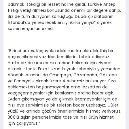
bakmak istediği bir lezzet haline geldi. Türkiye Antep
fıstığı yetiştirilmesi konusunda önemli bir değere sahip.
Biz de tüm dünyanın konuştuğu Dubai çikolatasının
İstanbul’da yenebilecek en iyi ikinci yeriyiz” diyerek
sözlerine şunları ekledi:
“Birinci adres, Koşuyolu’ndaki marka oldu. Müthiş bir
başarı hikayesi yazdılar, kendilerini tebrik ediyoruz.
Hatta biz de ürünlerinin tadına bakmak için ziyaret
etmek istedik. Fakat uzun kuyruk sebebiyle yiyemeden
döndük. İstanbul’da Ömerpaşa, Gözcübaba, Göztepe
ve Feneryolu olmak üzere 4 şubemiz bulunuyor. Sıra
beklemekten hoşlanmayanlar ama lezzetten de
vazgeçemeyenler için kapılarımız ardına kadar açık.
Evden çıkamayan ya da çıkmak istemeyenler için de
hızlı eve servisimizle bir telefon kadar uzaktayız. Güler
yüzlü ve anında çözüm önerilerimizle hizmet veriyoruz.
300’ü aşkın personelimizle taze ve hızlı ürün hizmeti
için çalışıyoruz.”