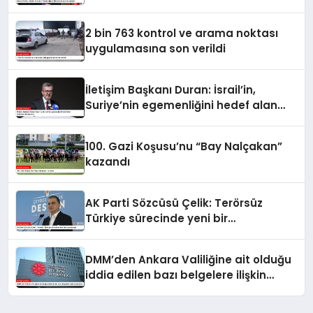
açıkladı
2 bin 763 kontrol ve arama noktası
uygulamasına son verildi
İletişim Başkanı Duran: İsrail’in,
Suriye’nin egemenliğini hedef alan
saldırılarını kınıyorum
100. Gazi Koşusu’nu “Bay Nalçakan”
kazandı
AK Parti Sözcüsü Çelik: Terörsüz
Türkiye sürecinde yeni bir
aşamadayız
DMM’den Ankara Valiliğine ait olduğu
iddia edilen bazı belgelere ilişkin
açıklama