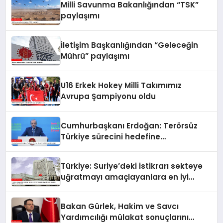
Milli Savunma Bakanlığından “TSK”
paylaşımı
İletişim Başkanlığından “Geleceğin
Mührü” paylaşımı
U16 Erkek Hokey Milli Takımımız
Avrupa Şampiyonu oldu
Cumhurbaşkanı Erdoğan: Terörsüz
Türkiye sürecini hedefine
ulaştıracağız
Türkiye: Suriye’deki istikrarı sekteye
uğratmayı amaçlayanlara en iyi
yanıt; birlik ve beraberlik
Bakan Gürlek, Hakim ve Savcı
Yardımcılığı mülakat sonuçlarını