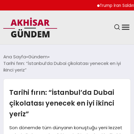
Trump İran Saldırılarını
SIYASET
Ana Sayfa
Gündem
Tarihi fırın: “İstanbul’da Dubai çikolatası yenecek en iyi
DÜNYA
ikinci yeriz”
EKONOMI
Tarihi fırın: “İstanbul’da Dubai
SPOR
çikolatası yenecek en iyi ikinci
yeriz”
TEKNOLOJI
Son dönemde tüm dünyanın konuştuğu yeni lezzet
YAŞAM