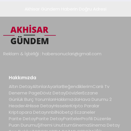
Akhisar Gündem Haberin Doğru Adresi
Reklam & İşbirliği :
habersonuclari@gmail.com
Hakkımızda
Altın Detay
Altınlar
Ayarlar
Beğendiklerim
Canlı Tv
Deneme Page
Döviz Detay
Dövizler
Eczane
Günlük Burç Yorumları
Hakkımızda
Hava Durumu 2
Header4
Hisse Detay
Hisseler
Kripto Paralar
Kriptopara Detay
nnbil
Nöbetçi Eczaneler
Parite Detay
Parite Detay
Pariteler
Profili Düzenle
Puan Durumu
Şifremi Unuttum
Sinema
Sinema Detay