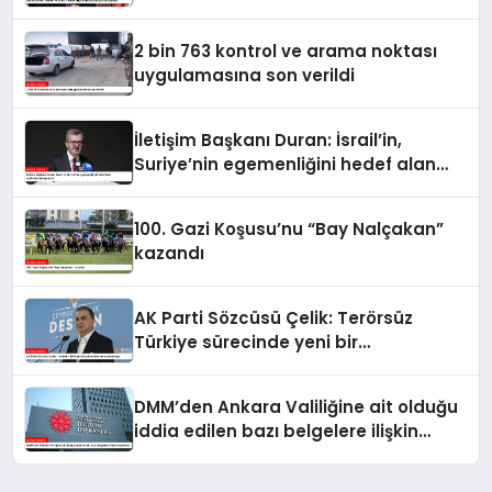
açıkladı
2 bin 763 kontrol ve arama noktası
uygulamasına son verildi
İletişim Başkanı Duran: İsrail’in,
Suriye’nin egemenliğini hedef alan
saldırılarını kınıyorum
100. Gazi Koşusu’nu “Bay Nalçakan”
kazandı
AK Parti Sözcüsü Çelik: Terörsüz
Türkiye sürecinde yeni bir
aşamadayız
DMM’den Ankara Valiliğine ait olduğu
iddia edilen bazı belgelere ilişkin
açıklama