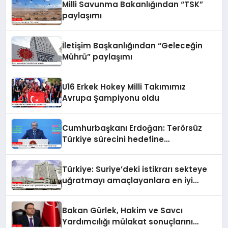
Milli Savunma Bakanlığından “TSK”
paylaşımı
İletişim Başkanlığından “Geleceğin
Mührü” paylaşımı
U16 Erkek Hokey Milli Takımımız
Avrupa Şampiyonu oldu
Cumhurbaşkanı Erdoğan: Terörsüz
Türkiye sürecini hedefine
ulaştıracağız
Türkiye: Suriye’deki istikrarı sekteye
uğratmayı amaçlayanlara en iyi
yanıt; birlik ve beraberlik
Bakan Gürlek, Hakim ve Savcı
Yardımcılığı mülakat sonuçlarını