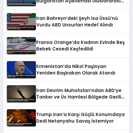
Bulgaristan Açıklaması Uluslararası
Gerilimde Yeni Gelişme
İran Bahreyn’deki Şeyh İsa Üssü’nü
Vurdu ABD Unsurları Hedef Alındı
Fransa Orange’da Kadının Evinde Beş
Bebek Cesedi Keşfedildi
Ermenistan’da Nikol Paşinyan
Yeniden Başbakan Olarak Atandı
İran Devrim Muhafızları’ndan ABD’ye
Tanker ve Üs Hamlesi Bölgede Gerilim
Tırmandı
Trump Iran’a Karşı Güçlü Konumdayız
Dedi Netanyahu Savaş İstemiyor