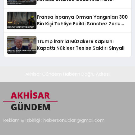
Fransa İspanya Orman Yangınları 300
Bin Kişi Tahliye Edildi Sanchez Zorlu
Günler Uyarısı
Trump İran’la Müzakere Kapısını
Kapattı Nükleer Tesise Saldırı Sinyali
Akhisar Gündem Haberin Doğru Adresi
Reklam & İşbirliği :
habersonuclari@gmail.com