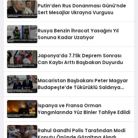
Putin’den Rus Donanması Günü’nde
Sert Mesajlar Ukrayna Vurgusu
Rusya Benzin İhracat Yasağını Yıl
Sonuna Kadar Uzatıyor
Japonya’da 7.1’lik Deprem Sonrası
Can Kaybı Arttı Başbakan Duyurdu
Macaristan Başbakanı Peter Magyar
Budapeşte’de Tükürüklü Saldırıya
Uğradı
İspanya ve Fransa Orman
Yangınlarında Yüz Binler Tahliye Edildi
Rahul Gandhi Polis Tarafından Modi
Konutu Önünde Gözaltına Alındı