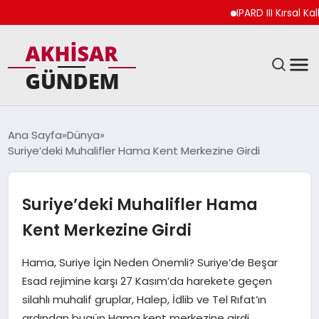
IPARD III Kırsal Kalkı
SIYASET
Ana Sayfa
Dünya
Suriye’deki Muhalifler Hama Kent Merkezine Girdi
DÜNYA
EKONOMI
Suriye’deki Muhalifler Hama
Kent Merkezine Girdi
SPOR
Hama, Suriye İçin Neden Önemli? Suriye’de Beşar
TEKNOLOJI
Esad rejimine karşı 27 Kasım’da harekete geçen
silahlı muhalif gruplar, Halep, İdlib ve Tel Rıfat’ın
YAŞAM
ardından bugün Hama kent merkezine girdi.