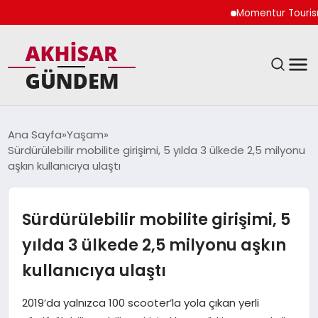
Momentur Tourism & Tr
SIYASET
Ana Sayfa
Yaşam
Sürdürülebilir mobilite girişimi, 5 yılda 3 ülkede 2,5 milyonu
DÜNYA
aşkın kullanıcıya ulaştı
EKONOMI
Sürdürülebilir mobilite girişimi, 5
SPOR
yılda 3 ülkede 2,5 milyonu aşkın
kullanıcıya ulaştı
TEKNOLOJI
2019’da yalnızca 100 scooter’la yola çıkan yerli
YAŞAM