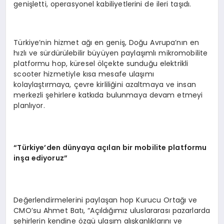
genişletti, operasyonel kabiliyetlerini de ileri taşıdı.
Türkiye’nin hizmet ağı en geniş, Doğu Avrupa’nın en
hızlı ve sürdürülebilir büyüyen paylaşımlı mikromobilite
platformu hop, küresel ölçekte sunduğu elektrikli
scooter hizmetiyle kısa mesafe ulaşımı
kolaylaştırmaya, çevre kirliliğini azaltmaya ve insan
merkezli şehirlere katkıda bulunmaya devam etmeyi
planlıyor.
“
T
ü
rkiye
’
den d
ü
nyaya a
çı
lan bir mobilite platformu
in
ş
a ediyoruz
”
Değerlendirmelerini paylaşan hop Kurucu Ortağı ve
CMO’su Ahmet Batı, “Açıldığımız uluslararası pazarlarda
şehirlerin kendine özgü ulaşım alışkanlıklarını ve