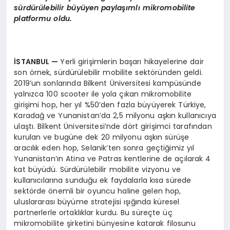
sü
rd
ü
r
ü
lebilir b
ü
y
ü
yen payla
şı
ml
ı
mikromobilite
platformu oldu.
İ
STANBUL
—
Yerli girişimlerin başarı hikayelerine dair
son örnek, sürdürülebilir mobilite sektöründen geldi.
2019’un sonlarında Bilkent Üniversitesi kampüsünde
yalnızca 100 scooter ile yola çıkan mikromobilite
girişimi hop, her yıl %50’den fazla büyüyerek Türkiye,
Karadağ ve Yunanistan’da 2,5 milyonu aşkın kullanıcıya
ulaştı. Bilkent Üniversitesi’nde dört girişimci tarafından
kurulan ve bugüne dek 20 milyonu aşkın sürüşe
aracılık eden hop, Selanik’ten sonra geçtiğimiz yıl
Yunanistan’ın Atina ve Patras kentlerine de açılarak 4
kat büyüdü. Sürdürülebilir mobilite vizyonu ve
kullanıcılarına sunduğu ek faydalarla kısa sürede
sektörde önemli bir oyuncu haline gelen hop,
uluslararası büyüme stratejisi ışığında küresel
partnerlerle ortaklıklar kurdu. Bu süreçte üç
mikromobilite şirketini bünyesine katarak filosunu