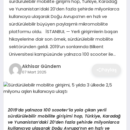
sürdürülebilir mobilite girişimi hop, Türkiye, Karadağ
ve Yunanistan’daki 20’den fazla şehirde milyonlarca
kullanıcıya ulaşarak Doğu Avrupa’nın en hızlı ve
sürdürülebilir büyüyen paylaşımlı mikromobilite
platformu oldu. İSTANBUL — Yerli girişimlerin başarı
hikayelerine dair son örnek, sürdürülebilir mobilite
sektöründen geldi. 2019’un sonlarında Bilkent
Üniversitesi kampüsünde yalnızca 100 scooter ile…
Akhisar Gündem
Paylaş
07 Mart 2025
2019
’
da yaln
ı
zca 100 scooter’la yola
çı
kan yerli
s
ü
rd
ü
r
ü
lebilir mobilite giri
ş
imi hop, T
ü
rkiye, Karada
ğ
ve Yunanistan
’
daki 20
’
den fazla
ş
ehirde milyonlarca
kullan
ı
c
ı
ya ula
ş
arak Do
ğ
u Avrupa’n
ı
n en h
ı
zl
ı ve