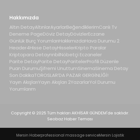
Hakkımızda
Altın Detay
Altınlar
Ayarlar
Beğendiklerim
Canlı Tv
Deneme Page
Döviz Detay
Dövizler
Eczane
Günlük Burç Yorumları
Hakkımızda
Hava Durumu 2
Header4
Hisse Detay
Hisseler
Kripto Paralar
Kriptopara Detay
nnbil
Nöbetçi Eczaneler
Parite Detay
Parite Detay
Pariteler
Profili Düzenle
Puan Durumu
Şifremi Unuttum
Sinema
Sinema Detay
Son Dakika
TOROSLAR’DA PAZAR GERGİNLİĞİ!
Yayın Akışları
Yayın Akışları 2
Yazarlar
Yol Durumu
Yorumlarım
Copyright © 2025 Tüm hakları AKHİSAR GÜNDEM'de saklıdır.
Seobaz Haber Teması
Mersin Haber
professional massage service
Mersin Lojistik