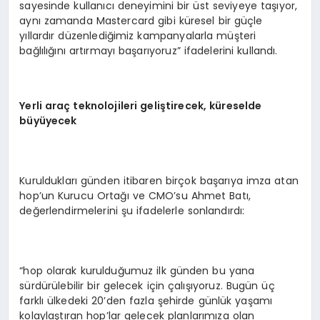
sayesinde kullanıcı deneyimini bir üst seviyeye taşıyor,
aynı zamanda Mastercard gibi küresel bir güçle
yıllardır düzenlediğimiz kampanyalarla müşteri
bağlılığını artırmayı başarıyoruz” ifadelerini kullandı.
Yerli ara
ç
teknolojileri geli
ş
tirecek, k
ü
reselde
b
ü
y
ü
yecek
Kuruldukları günden itibaren birçok başarıya imza atan
hop’un Kurucu Ortağı ve CMO’su Ahmet Batı,
değerlendirmelerini şu ifadelerle sonlandırdı:
“hop olarak kurulduğumuz ilk günden bu yana
sürdürülebilir bir gelecek için çalışıyoruz. Bugün üç
farklı ülkedeki 20’den fazla şehirde günlük yaşamı
kolaylaştıran hop’lar gelecek planlarımıza olan