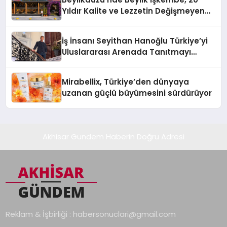
Yıldır Kalite ve Lezzetin Değişmeyen
Adresi
İş İnsanı Seyithan Hanoğlu Türkiye’yi
Uluslararası Arenada Tanıtmayı
Hedefliyor
Mirabellix, Türkiye’den dünyaya
uzanan güçlü büyümesini sürdürüyor
Akhisar Gündem Haberin Doğru Adresi
Reklam & İşbirliği :
habersonuclari@gmail.com