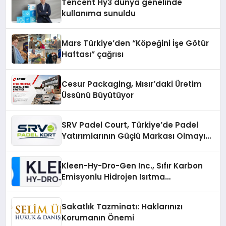
Tencent Hy3 dünya genelinde
kullanıma sunuldu
Mars Türkiye’den “Köpeğini İşe Götür
Haftası” çağrısı
Cesur Packaging, Mısır’daki Üretim
Üssünü Büyütüyor
SRV Padel Court, Türkiye’de Padel
Yatırımlarının Güçlü Markası Olmayı
Sürdürüyor
Kleen-Hy-Dro-Gen Inc., Sıfır Karbon
Emisyonlu Hidrojen Isıtma
Teknolojisinde ISO ve TSSA
Düzenleyici Onaylarını Aldı
Sakatlık Tazminatı: Haklarınızı
Korumanın Önemi