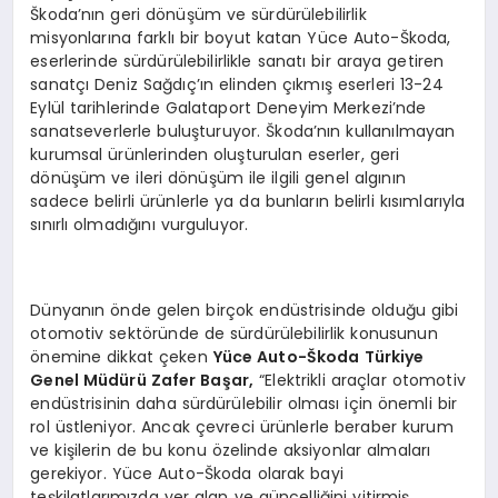
Škoda’nın geri dönüşüm ve sürdürülebilirlik
misyonlarına farklı bir boyut katan Yüce Auto-Škoda,
eserlerinde sürdürülebilirlikle sanatı bir araya getiren
sanatçı Deniz Sağdıç’ın elinden çıkmış eserleri 13-24
Eylül tarihlerinde Galataport Deneyim Merkezi’nde
sanatseverlerle buluşturuyor. Škoda’nın kullanılmayan
kurumsal ürünlerinden oluşturulan eserler, geri
dönüşüm ve ileri dönüşüm ile ilgili genel algının
sadece belirli ürünlerle ya da bunların belirli kısımlarıyla
sınırlı olmadığını vurguluyor.
Dünyanın önde gelen birçok endüstrisinde olduğu gibi
otomotiv sektöründe de sürdürülebilirlik konusunun
önemine dikkat çeken
Yüce Auto-Škoda Türkiye
Genel Müdürü Zafer Başar,
“Elektrikli araçlar otomotiv
endüstrisinin daha sürdürülebilir olması için önemli bir
rol üstleniyor. Ancak çevreci ürünlerle beraber kurum
ve kişilerin de bu konu özelinde aksiyonlar almaları
gerekiyor. Yüce Auto-Škoda olarak bayi
teşkilatlarımızda yer alan ve güncelliğini yitirmiş