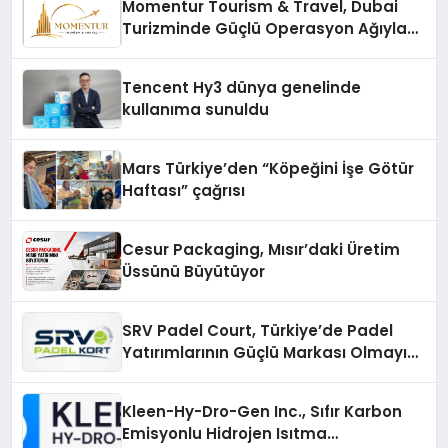
Momentur Tourism & Travel, Dubai
Turizminde Güçlü Operasyon Ağıyla
Fark Yaratıyor
Tencent Hy3 dünya genelinde
kullanıma sunuldu
Mars Türkiye’den “Köpeğini İşe Götür
Haftası” çağrısı
Cesur Packaging, Mısır’daki Üretim
Üssünü Büyütüyor
SRV Padel Court, Türkiye’de Padel
Yatırımlarının Güçlü Markası Olmayı
Sürdürüyor
Kleen-Hy-Dro-Gen Inc., Sıfır Karbon
Emisyonlu Hidrojen Isıtma