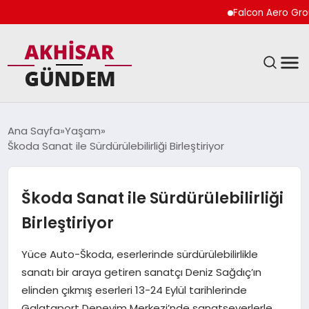
Falcon Aero Group, Kü
SIYASET
Ana Sayfa
Yaşam
Škoda Sanat ile Sürdürülebilirliği Birleştiriyor
DÜNYA
EKONOMI
Škoda Sanat ile Sürdürülebilirliği
Birleştiriyor
SPOR
Yüce Auto-Škoda, eserlerinde sürdürülebilirlikle
TEKNOLOJI
sanatı bir araya getiren sanatçı Deniz Sağdıç’ın
elinden çıkmış eserleri 13-24 Eylül tarihlerinde
YAŞAM
Galataport Deneyim Merkezi’nde sanatseverlerle