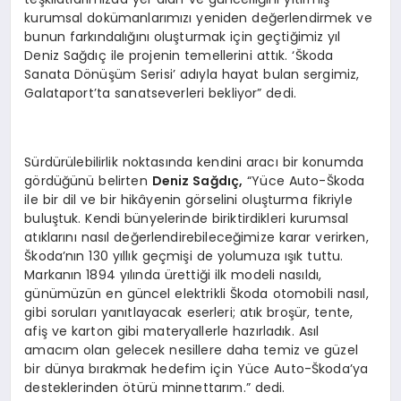
kurumsal dokümanlarımızı yeniden değerlendirmek ve
bunun farkındalığını oluşturmak için geçtiğimiz yıl
Deniz Sağdıç ile projenin temellerini attık. ‘Škoda
Sanata Dönüşüm Serisi’ adıyla hayat bulan sergimiz,
Galataport’ta sanatseverleri bekliyor” dedi.
Sürdürülebilirlik noktasında kendini aracı bir konumda
gördüğünü belirten
Deniz Sağdıç,
“Yüce Auto-Škoda
ile bir dil ve bir hikâyenin görselini oluşturma fikriyle
buluştuk. Kendi bünyelerinde biriktirdikleri kurumsal
atıklarını nasıl değerlendirebileceğimize karar verirken,
Škoda’nın 130 yıllık geçmişi de yolumuza ışık tuttu.
Markanın 1894 yılında ürettiği ilk modeli nasıldı,
günümüzün en güncel elektrikli Škoda otomobili nasıl,
gibi soruları yanıtlayacak eserleri; atık broşür, tente,
afiş ve karton gibi materyallerle hazırladık. Asıl
amacım olan gelecek nesillere daha temiz ve güzel
bir dünya bırakmak hedefim için Yüce Auto-Škoda’ya
desteklerinden ötürü minnettarım.” dedi.