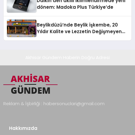
Daikin’den akıllı iklimlendirmede yeni
dönem: Madoka Plus Türkiye’de
Beylikdüzü’nde Beylik İşkembe, 20
Yıldır Kalite ve Lezzetin Değişmeyen
Adresi
Akhisar Gündem Haberin Doğru Adresi
Reklam & İşbirliği :
habersonuclari@gmail.com
Hakkımızda