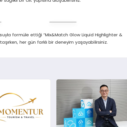
ağlıklı bir cilt yapısına ulaşabilirsiniz.
osuyla formüle ettiği “Mix&Match Glow Liquid Highlighter &
ize taşırken, her gün farklı bir deneyim yaşayabilirsiniz.