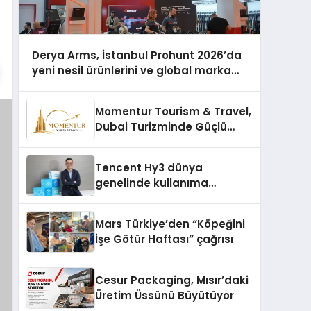
Derya Arms, İstanbul Prohunt 2026’da
yeni nesil ürünlerini ve global marka
vizyonunu sergiledi
Momentur Tourism & Travel,
Dubai Turizminde Güçlü
Operasyon Ağıyla Fark
Yaratıyor
Tencent Hy3 dünya
genelinde kullanıma
sunuldu
Mars Türkiye’den “Köpeğini
İşe Götür Haftası” çağrısı
Cesur Packaging, Mısır’daki
Üretim Üssünü Büyütüyor