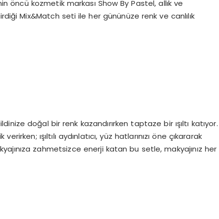
nin öncü kozmetik markası Show By Pastel, allık ve
rdiği Mix&Match seti ile her gününüze renk ve canlılık
dinize doğal bir renk kazandırırken taptaze bir ışıltı katıyor.
k verirken; ışıltılı aydınlatıcı, yüz hatlarınızı öne çıkararak
kyajınıza zahmetsizce enerji katan bu setle, makyajınız her