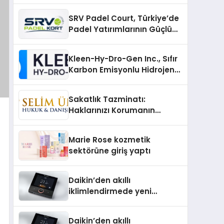
SRV Padel Court, Türkiye’de
Padel Yatırımlarının Güçlü
Markası Olmayı Sürdürüyor
Kleen-Hy-Dro-Gen Inc., Sıfır
Karbon Emisyonlu Hidrojen
Isıtma Teknolojisinde ISO ve
TSSA Düzenleyici Onaylarını
Sakatlık Tazminatı:
Aldı
Haklarınızı Korumanın
Önemi
Marie Rose kozmetik
sektörüne giriş yaptı
Daikin’den akıllı
iklimlendirmede yeni
dönem: Madoka Plus
Türkiye’de
Daikin’den akıllı