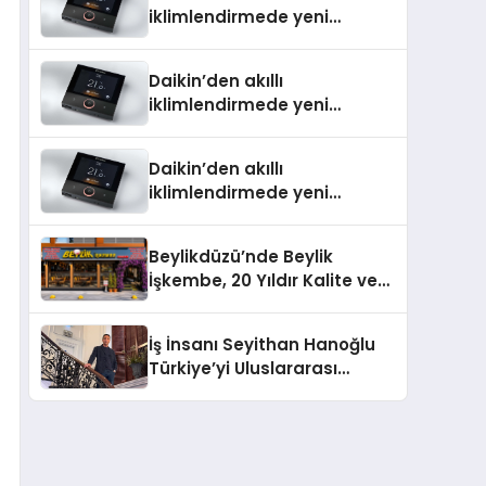
iklimlendirmede yeni
dönem: Madoka Plus
Türkiye’de
Daikin’den akıllı
iklimlendirmede yeni
dönem: Madoka Plus
Türkiye’de
Daikin’den akıllı
iklimlendirmede yeni
dönem: Madoka Plus
Türkiye’de
Beylikdüzü’nde Beylik
İşkembe, 20 Yıldır Kalite ve
Lezzetin Değişmeyen Adresi
İş İnsanı Seyithan Hanoğlu
Türkiye’yi Uluslararası
Arenada Tanıtmayı
Hedefliyor