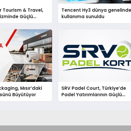
 Tourism & Travel,
Tencent Hy3 dünya genelind
rizminde Güçlü
kullanıma sunuldu
n Ağıyla Fark
kaging, Mısır’daki
SRV Padel Court, Türkiye’de
ssünü Büyütüyor
Padel Yatırımlarının Güçlü
Markası Olmayı Sürdürüyor