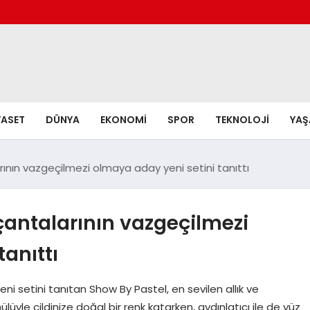
YASET
DÜNYA
EKONOMI
SPOR
TEKNOLOJI
YA
ının vazgeçilmezi olmaya aday yeni setini tanıttı
çantalarının vazgeçilmezi
anıttı
i setini tanıtan Show By Pastel, en sevilen allık ve
rmülüyle cildinize doğal bir renk katarken, aydınlatıcı ile de yüz