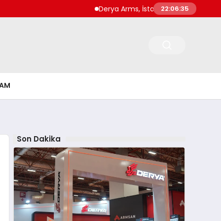
Derya Arms, İstanbul Prohunt 2026’da yeni 
22:06:36
ŞAM
Son Dakika