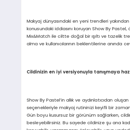
Makyaj dünyasındaki en yeni trendleri yakından 
konusundaki iddiasını koruyan Show By Pastel, öz
Mix&Match ile ciltte doğal bir ışıltı ve tazelik tr
alma ve kullanıcılarının beklentilerine anında 
Cildinizin en iyi versiyonuyla tanışmaya haz
Show By Pastel’in allık ve aydınlatıcıdan oluşa
seçenekleriyle makyaj rutininizi keyifli bir zaman 
Gün boyu kusursuz bir görünüm sağlarken, cildi
besleyebilirsiniz. Bu sayede cildinize şu ana ka