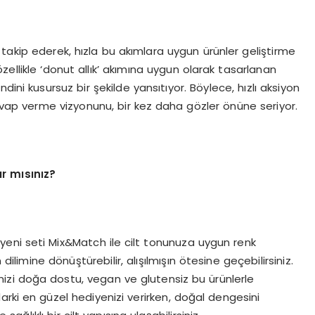
takip ederek, hızla bu akımlara uygun ürünler geliştirme
ellikle ‘donut allık’ akımına uygun olarak tasarlanan
endini kusursuz bir şekilde yansıtıyor. Böylece, hızlı aksiyon
cevap verme vizyonunu, bir kez daha gözler önüne seriyor.
ır mısınız?
n yeni seti Mix&Match ile cilt tonunuza uygun renk
dilimine dönüştürebilir, alışılmışın ötesine geçebilirsiniz.
nizi doğa dostu, vegan ve glutensiz bu ürünlerle
darki en güzel hediyenizi verirken, doğal dengesini