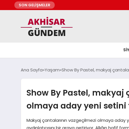
SON GELİŞMELER
SI
Ana Sayfa
Yaşam
Show By Pastel, makyaj çantalar
Show By Pastel, makyaj 
olmaya aday yeni setini t
Makyaj çantalarının vazgeçilmezi olmaya aday yen
aydınlatıcısını bir araya getiriyor. Allığın hafif fo