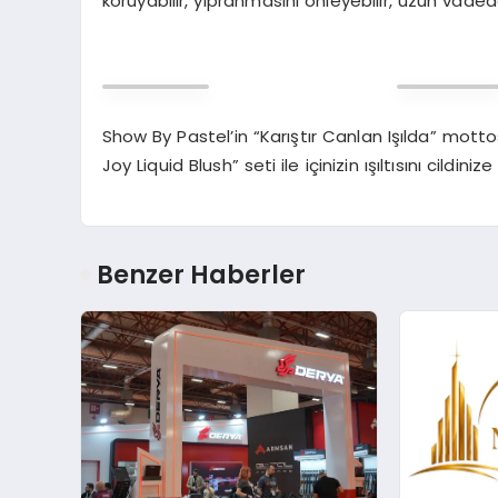
koruyabilir, yıpranmasını önleyebilir, uzun vadede s
Show By Pastel’in “Karıştır Canlan Işılda” mott
Joy Liquid Blush” seti ile içinizin ışıltısını cildin
Benzer Haberler