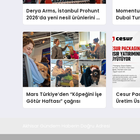
Derya Arms, İstanbul Prohunt
Momentur
2026’da yeni nesil ürünlerini ve
Dubai Tu
global marka vizyonunu
Operasyo
sergiledi
Yaratıyor
Mars Türkiye’den “Köpeğini İşe
Cesur Pac
Götür Haftası” çağrısı
Üretim Ü
Akhisar Gündem Haberin Doğru Adresi