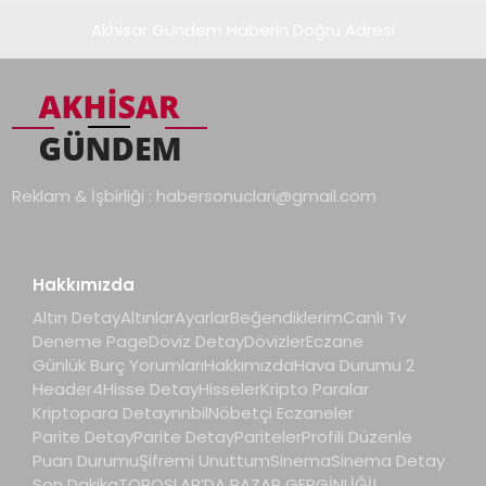
Akhisar Gündem Haberin Doğru Adresi
Reklam & İşbirliği :
habersonuclari@gmail.com
Hakkımızda
Altın Detay
Altınlar
Ayarlar
Beğendiklerim
Canlı Tv
Deneme Page
Döviz Detay
Dövizler
Eczane
Günlük Burç Yorumları
Hakkımızda
Hava Durumu 2
Header4
Hisse Detay
Hisseler
Kripto Paralar
Kriptopara Detay
nnbil
Nöbetçi Eczaneler
Parite Detay
Parite Detay
Pariteler
Profili Düzenle
Puan Durumu
Şifremi Unuttum
Sinema
Sinema Detay
Son Dakika
TOROSLAR’DA PAZAR GERGİNLİĞİ!