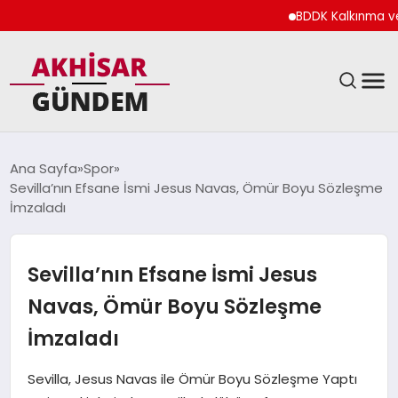
BDDK Kalkınma ve Yat
SIYASET
Ana Sayfa
Spor
Sevilla’nın Efsane İsmi Jesus Navas, Ömür Boyu Sözleşme
DÜNYA
İmzaladı
EKONOMI
Sevilla’nın Efsane İsmi Jesus
SPOR
Navas, Ömür Boyu Sözleşme
İmzaladı
TEKNOLOJI
Sevilla, Jesus Navas ile Ömür Boyu Sözleşme Yaptı
YAŞAM