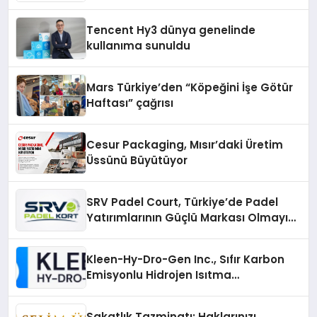
Fark Yaratıyor
Tencent Hy3 dünya genelinde
kullanıma sunuldu
Mars Türkiye’den “Köpeğini İşe Götür
Haftası” çağrısı
Cesur Packaging, Mısır’daki Üretim
Üssünü Büyütüyor
SRV Padel Court, Türkiye’de Padel
Yatırımlarının Güçlü Markası Olmayı
Sürdürüyor
Kleen-Hy-Dro-Gen Inc., Sıfır Karbon
Emisyonlu Hidrojen Isıtma
Teknolojisinde ISO ve TSSA
Düzenleyici Onaylarını Aldı
Sakatlık Tazminatı: Haklarınızı