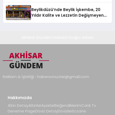
Beylikdüzü’nde Beylik İşkembe, 20
Yıldır Kalite ve Lezzetin Değişmeyen
Adresi
Akhisar Gündem Haberin Doğru Adresi
Reklam & İşbirliği :
habersonuclari@gmail.com
Hakkımızda
Altın Detay
Altınlar
Ayarlar
Beğendiklerim
Canlı Tv
Deneme Page
Döviz Detay
Dövizler
Eczane