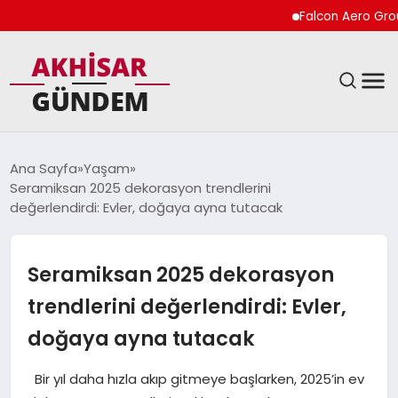
Falcon Aero Group, Kür
SIYASET
Ana Sayfa
Yaşam
Seramiksan 2025 dekorasyon trendlerini
DÜNYA
değerlendirdi: Evler, doğaya ayna tutacak
EKONOMI
Seramiksan 2025 dekorasyon
SPOR
trendlerini değerlendirdi: Evler,
doğaya ayna tutacak
TEKNOLOJI
Bir yıl daha hızla akıp gitmeye başlarken, 2025’in ev
YAŞAM