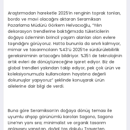
Araştırmadan hareketle 2025’in renginin toprak tonları,
bordo ve mavi olacağını aktaran Seramiksan
Pazarlama Müdürü Görkem Helvacıoğlu, “Yılın
dekorasyon trendlerine baktığımızda tüketicilerin
doğaya özleminin birincil yaşam alanları olan evlere
taşındığını görüyoruz. Hatta bununla da sınırlı kalmıyor,
mimar ve tasarımcıların %43’ü 2025’te sürdürülebilirlik
gereksiniminin artacağını bildiriyor. %35’i de teknolojinin
artık evleri de dönüştüreceğine işaret ediyor. Biz de
global trendleri yakından takip ediyor, pek çok ürün ve
koleksiyonumuzla kullanıcıların hayatına değerli
dokunuşlar yapıyoruz” şeklinde konuşarak ürün
ailelerine dair bilgi de verdi.
Buna göre Seramiksan’ın doğaya dönüş teması ile
uyumlu ahşap görünümlü karoları Sagano, Sagano
Line’nın yanı sıra; minimalist ve organik tasarım
anlayışını yansıtan, doğal taş dokulu Traverten,