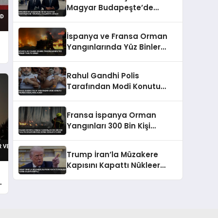
Magyar Budapeşte’de
Tükürüklü Saldırıya Uğradı
İspanya ve Fransa Orman
Yangınlarında Yüz Binler
Tahliye Edildi
Rahul Gandhi Polis
Tarafından Modi Konutu
Önünde Gözaltına Alındı
Fransa İspanya Orman
Yangınları 300 Bin Kişi
Tahliye Edildi Sanchez Zorlu
Günler Uyarısı
Trump İran’la Müzakere
Kapısını Kapattı Nükleer
Tesise Saldırı Sinyali