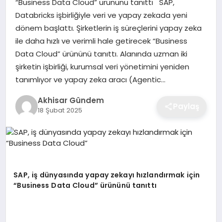
“Business Data Cloud” ürününü tanıttı SAP,
Databricks işbirliğiyle veri ve yapay zekada yeni
dönem başlattı. Şirketlerin iş süreçlerini yapay zeka
ile daha hızlı ve verimli hale getirecek “Business
Data Cloud” ürününü tanıttı. Alanında uzman iki
şirketin işbirliği, kurumsal veri yönetimini yeniden
tanımlıyor ve yapay zeka aracı (Agentic…
Akhisar Gündem
Paylaş
18 Şubat 2025
SAP, i
ş
d
ü
nyas
ı
nda yapay zekay
ı
h
ı
zland
ı
rmak i
ç
in
“Business Data Cloud” ü
r
ü
n
ü
n
ü
tan
ı
tt
ı