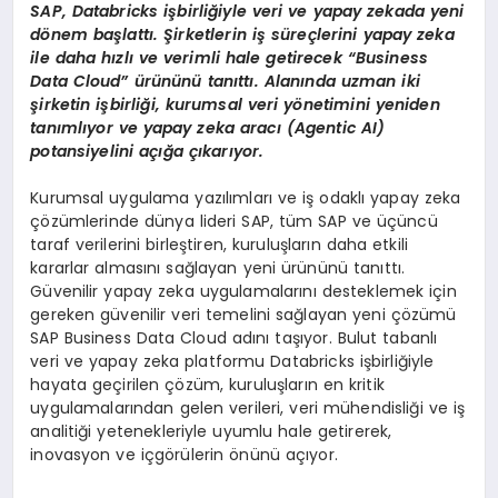
SAP, Databricks iş
birli
ğ
iyle veri ve yapay zekada yeni
d
ö
nem ba
ş
latt
ı.
Ş
irketlerin i
ş
s
ü
re
ç
lerini yapay zeka
ile daha h
ı
zl
ı
ve verimli hale getirecek
“Business
Data Cloud” ü
r
ü
n
ü
n
ü
tan
ı
tt
ı
. Alan
ı
nda uzman iki
ş
irketin i
ş
birli
ğ
i, kurumsal veri y
ö
netimini yeniden
tan
ı
ml
ı
yor ve yapay zeka arac
ı
(Agentic AI)
potansiyelini a
çığ
a
çı
kar
ı
yor.
Kurumsal uygulama yazılımları ve iş odaklı yapay zeka
çözümlerinde dünya lideri SAP, tüm SAP ve üçüncü
taraf verilerini birleştiren, kuruluşların daha etkili
kararlar almasını sağlayan yeni ürününü tanıttı.
Güvenilir yapay zeka uygulamalarını desteklemek için
gereken güvenilir veri temelini sağlayan yeni çözümü
SAP Business Data Cloud adını taşıyor. Bulut tabanlı
veri ve yapay zeka platformu Databricks işbirliğiyle
hayata geçirilen çözüm, kuruluşların en kritik
uygulamalarından gelen verileri, veri mühendisliği ve iş
analitiği yetenekleriyle uyumlu hale getirerek,
inovasyon ve içgörülerin önünü açıyor.