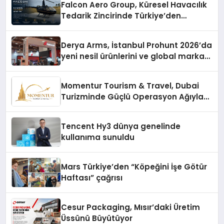
Falcon Aero Group, Küresel Havacılık
Tedarik Zincirinde Türkiye’den
Dünyaya Açılıyor
Derya Arms, İstanbul Prohunt 2026’da
yeni nesil ürünlerini ve global marka
vizyonunu sergiledi
Momentur Tourism & Travel, Dubai
Turizminde Güçlü Operasyon Ağıyla
Fark Yaratıyor
Tencent Hy3 dünya genelinde
kullanıma sunuldu
Mars Türkiye’den “Köpeğini İşe Götür
Haftası” çağrısı
Cesur Packaging, Mısır’daki Üretim
Üssünü Büyütüyor