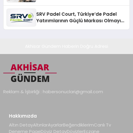
SRV Padel Court, Türkiye’de Padel
Yatırımlarının Güçlü Markası Olmayı
Sürdürüyor
Akhisar Gündem Haberin Doğru Adresi
Reklam & İşbirliği :
habersonuclari@gmail.com
Hakkımızda
Altın Detay
Altınlar
Ayarlar
Beğendiklerim
Canlı Tv
Deneme Page
Döviz Detay
Dövizler
Eczane