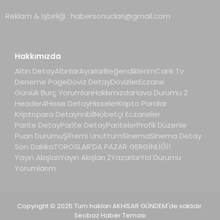
Reklam & İşbirliği :
habersonuclari@gmail.com
Hakkımızda
Altın Detay
Altınlar
Ayarlar
Beğendiklerim
Canlı Tv
Deneme Page
Döviz Detay
Dövizler
Eczane
Günlük Burç Yorumları
Hakkımızda
Hava Durumu 2
Header4
Hisse Detay
Hisseler
Kripto Paralar
Kriptopara Detay
nnbil
Nöbetçi Eczaneler
Parite Detay
Parite Detay
Pariteler
Profili Düzenle
Puan Durumu
Şifremi Unuttum
Sinema
Sinema Detay
Son Dakika
TOROSLAR’DA PAZAR GERGİNLİĞİ!
Yayın Akışları
Yayın Akışları 2
Yazarlar
Yol Durumu
Yorumlarım
Copyright © 2025 Tüm hakları AKHİSAR GÜNDEM'de saklıdır.
Seobaz Haber Teması