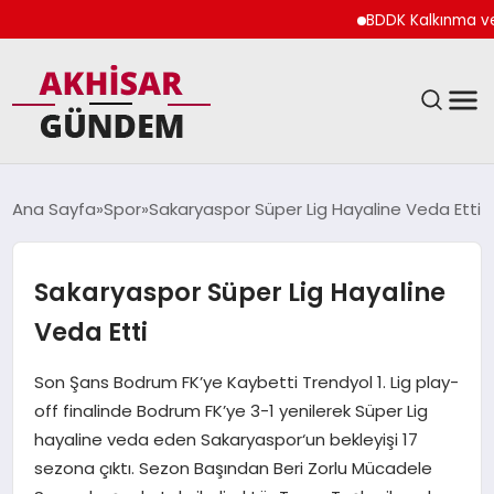
BDDK Kalkınma ve Yat
SIYASET
Ana Sayfa
Spor
Sakaryaspor Süper Lig Hayaline Veda Etti
DÜNYA
Sakaryaspor Süper Lig Hayaline
EKONOMI
Veda Etti
SPOR
Son Şans Bodrum FK’ye Kaybetti Trendyol 1. Lig play-
off finalinde Bodrum FK’ye 3-1 yenilerek Süper Lig
TEKNOLOJI
hayaline veda eden Sakaryaspor‘un bekleyişi 17
sezona çıktı. Sezon Başından Beri Zorlu Mücadele
YAŞAM