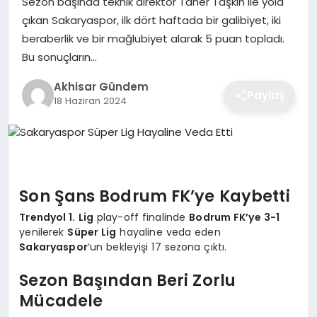
Sezon başında teknik direktör Taner Taşkın ile yola
çıkan Sakaryaspor, ilk dört haftada bir galibiyet, iki
beraberlik ve bir mağlubiyet alarak 5 puan topladı.
Bu sonuçların…
Akhisar Gündem
Paylaş
18 Haziran 2024
Son Şans Bodrum FK’ye Kaybetti
Trendyol 1. Lig
play-off finalinde
Bodrum FK’ye 3-1
yenilerek
Süper Lig
hayaline veda eden
Sakaryaspor
‘un bekleyişi 17 sezona çıktı.
Sezon Başından Beri Zorlu
Mücadele