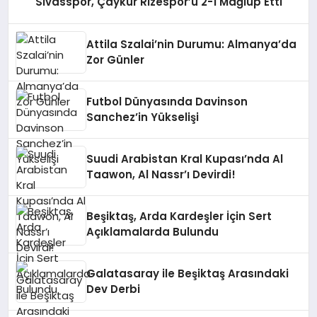
Sivasspor, Çaykur Rizespor’u 2-1 Mağlup Etti
Attila Szalai’nin Durumu: Almanya’da
Zor Günler
Futbol Dünyasında Davinson
Sanchez’in Yükselişi
Suudi Arabistan Kral Kupası’nda Al
Taawon, Al Nassr’ı Devirdi!
Beşiktaş, Arda Kardeşler İçin Sert
Açıklamalarda Bulundu
Galatasaray ile Beşiktaş Arasındaki
Dev Derbi