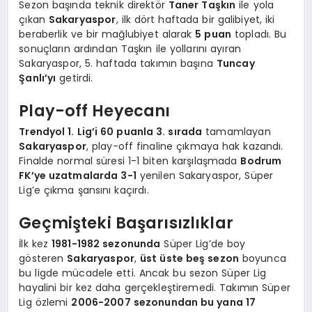
Sezon başında teknik direktör
Taner Taşkın
ile yola
çıkan
Sakaryaspor
, ilk dört haftada bir galibiyet, iki
beraberlik ve bir mağlubiyet alarak
5 puan
topladı. Bu
sonuçların ardından Taşkın ile yollarını ayıran
Sakaryaspor, 5. haftada takımın başına
Tuncay
Şanlı’yı
getirdi.
Play-off Heyecanı
Trendyol 1. Lig’i 60 puanla 3. sırada
tamamlayan
Sakaryaspor
, play-off finaline çıkmaya hak kazandı.
Finalde normal süresi 1-1 biten karşılaşmada
Bodrum
FK’ye uzatmalarda 3-1
yenilen Sakaryaspor, Süper
Lig’e çıkma şansını kaçırdı.
Geçmişteki Başarısızlıklar
İlk kez
1981-1982 sezonunda
Süper Lig’de boy
gösteren
Sakaryaspor
,
üst üste beş sezon
boyunca
bu ligde mücadele etti. Ancak bu sezon Süper Lig
hayalini bir kez daha gerçekleştiremedi. Takımın Süper
Lig özlemi
2006-2007 sezonundan bu yana 17