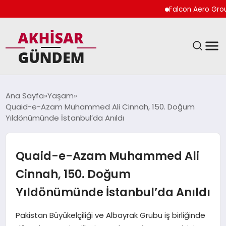
Falcon Aero Group, Küre
SIYASET
Ana Sayfa
Yaşam
Quaid-e-Azam Muhammed Ali Cinnah, 150. Doğum
DÜNYA
Yıldönümünde İstanbul’da Anıldı
EKONOMI
Quaid-e-Azam Muhammed Ali
SPOR
Cinnah, 150. Doğum
Yıldönümünde İstanbul’da Anıldı
TEKNOLOJI
Pakistan Büyükelçiliği ve Albayrak Grubu iş birliğinde
YAŞAM