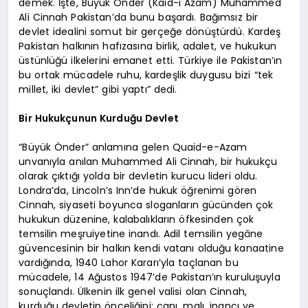
demek. İşte, Büyük Önder (Kaid-i Azam) Muhammed
Ali Cinnah Pakistan’da bunu başardı. Bağımsız bir
devlet idealini somut bir gerçeğe dönüştürdü. Kardeş
Pakistan halkının hafızasına birlik, adalet, ve hukukun
üstünlüğü ilkelerini emanet etti. Türkiye ile Pakistan’ın
bu ortak mücadele ruhu, kardeşlik duygusu bizi “tek
millet, iki devlet” gibi yaptı” dedi.
Bir Hukukçunun Kurduğu Devlet
“Büyük Önder” anlamına gelen Quaid-e-Azam
unvanıyla anılan Muhammed Ali Cinnah, bir hukukçu
olarak çıktığı yolda bir devletin kurucu lideri oldu.
Londra’da, Lincoln’s Inn’de hukuk öğrenimi gören
Cinnah, siyaseti boyunca sloganların gücünden çok
hukukun düzenine, kalabalıkların öfkesinden çok
temsilin meşruiyetine inandı. Adil temsilin yegâne
güvencesinin bir halkın kendi vatanı olduğu kanaatine
vardığında, 1940 Lahor Kararı’yla taçlanan bu
mücadele, 14 Ağustos 1947’de Pakistan’ın kuruluşuyla
sonuçlandı. Ülkenin ilk genel valisi olan Cinnah,
kurduğu devletin önceliğini; canı, malı, inancı ve