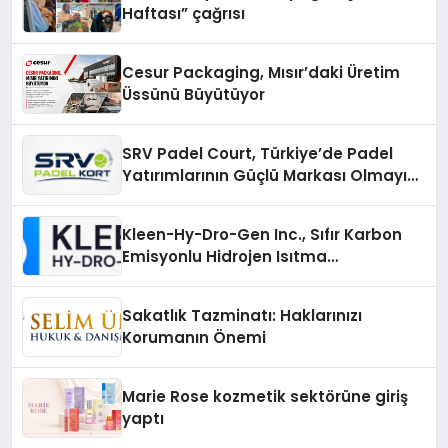
Haftası” çağrısı
Cesur Packaging, Mısır’daki Üretim
Üssünü Büyütüyor
SRV Padel Court, Türkiye’de Padel
Yatırımlarının Güçlü Markası Olmayı
Sürdürüyor
Kleen-Hy-Dro-Gen Inc., Sıfır Karbon
Emisyonlu Hidrojen Isıtma
Teknolojisinde ISO ve TSSA
Düzenleyici Onaylarını Aldı
Sakatlık Tazminatı: Haklarınızı
Korumanın Önemi
Marie Rose kozmetik sektörüne giriş
yaptı