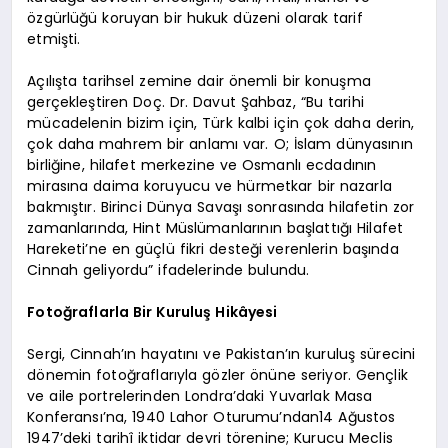
özgürlüğü koruyan bir hukuk düzeni olarak tarif
etmişti.
Açılışta tarihsel zemine dair önemli bir konuşma
gerçekleştiren Doç. Dr. Davut Şahbaz, “Bu tarihi
mücadelenin bizim için, Türk kalbi için çok daha derin,
çok daha mahrem bir anlamı var. O; İslam dünyasının
birliğine, hilafet merkezine ve Osmanlı ecdadının
mirasına daima koruyucu ve hürmetkar bir nazarla
bakmıştır. Birinci Dünya Savaşı sonrasında hilafetin zor
zamanlarında, Hint Müslümanlarının başlattığı Hilafet
Hareketi’ne en güçlü fikri desteği verenlerin başında
Cinnah geliyordu” ifadelerinde bulundu.
Fotoğraflarla Bir Kuruluş Hikâyesi
Sergi, Cinnah’ın hayatını ve Pakistan’ın kuruluş sürecini
dönemin fotoğraflarıyla gözler önüne seriyor. Gençlik
ve aile portrelerinden Londra’daki Yuvarlak Masa
Konferansı’na, 1940 Lahor Oturumu’ndan14 Ağustos
1947’deki tarihî iktidar devri törenine; Kurucu Meclis