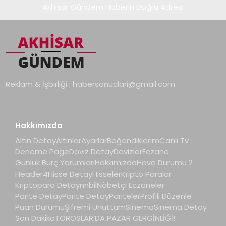
Akhisar Gündem Haberin Doğru Adresi
Reklam & İşbirliği :
habersonuclari@gmail.com
Hakkımızda
Altın Detay
Altınlar
Ayarlar
Beğendiklerim
Canlı Tv
Deneme Page
Döviz Detay
Dövizler
Eczane
Günlük Burç Yorumları
Hakkımızda
Hava Durumu 2
Header4
Hisse Detay
Hisseler
Kripto Paralar
Kriptopara Detay
nnbil
Nöbetçi Eczaneler
Parite Detay
Parite Detay
Pariteler
Profili Düzenle
Puan Durumu
Şifremi Unuttum
Sinema
Sinema Detay
Son Dakika
TOROSLAR’DA PAZAR GERGİNLİĞİ!