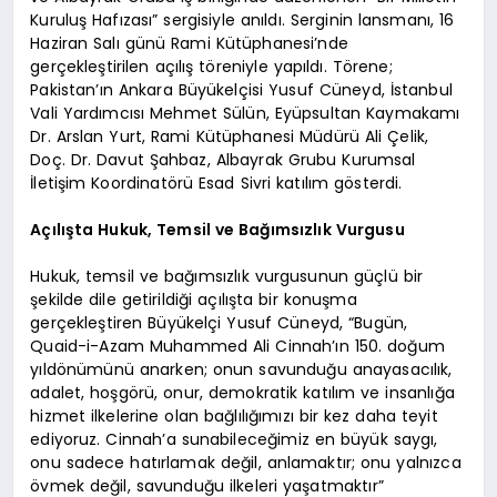
Kuruluş Hafızası” sergisiyle anıldı. Serginin lansmanı, 16
Haziran Salı günü Rami Kütüphanesi’nde
gerçekleştirilen açılış töreniyle yapıldı. Törene;
Pakistan’ın Ankara Büyükelçisi Yusuf Cüneyd, İstanbul
Vali Yardımcısı Mehmet Sülün, Eyüpsultan Kaymakamı
Dr. Arslan Yurt, Rami Kütüphanesi Müdürü Ali Çelik,
Doç. Dr. Davut Şahbaz, Albayrak Grubu Kurumsal
İletişim Koordinatörü Esad Sivri katılım gösterdi.
Açılışta Hukuk, Temsil ve Bağımsızlık Vurgusu
Hukuk, temsil ve bağımsızlık vurgusunun güçlü bir
şekilde dile getirildiği açılışta bir konuşma
gerçekleştiren Büyükelçi Yusuf Cüneyd, “Bugün,
Quaid-i-Azam Muhammed Ali Cinnah’ın 150. doğum
yıldönümünü anarken; onun savunduğu anayasacılık,
adalet, hoşgörü, onur, demokratik katılım ve insanlığa
hizmet ilkelerine olan bağlılığımızı bir kez daha teyit
ediyoruz. Cinnah’a sunabileceğimiz en büyük saygı,
onu sadece hatırlamak değil, anlamaktır; onu yalnızca
övmek değil, savunduğu ilkeleri yaşatmaktır”