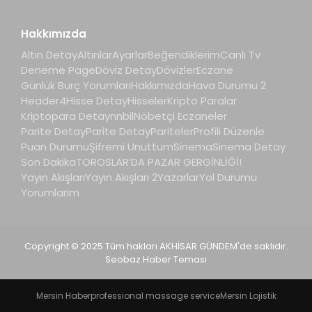
Hakkımızda
Altın Detay
Altınlar
Ayarlar
Beğendiklerim
Canlı Tv
Deneme Page
Döviz Detay
Dövizler
Eczane
Günlük Burç Yorumları
Hakkımızda
Hava Durumu 2
Header4
Hisse Detay
Hisseler
Kripto Paralar
Kriptopara Detay
nnbil
Nöbetçi Eczaneler
Parite Detay
Parite Detay
Pariteler
Profili Düzenle
Puan Durumu
Şifremi Unuttum
Sinema
Sinema Detay
Son Dakika
TOROSLAR’DA PAZAR GERGİNLİĞİ!
Yayın Akışları
Yayın Akışları 2
Yazarlar
Yol Durumu
Yorumlarım
Copyright © 2025 Tüm hakları AKHİSAR GÜNDEM'de saklıdır.
Seobaz Haber Teması
Mersin Haber
professional massage service
Mersin Lojistik