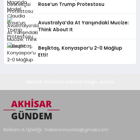
Rose’un Trump Protestosu
Avustralya’da At Yarışındaki Mucize:
Think About It
Beşiktaş, Konyaspor’u 2-0 Mağlup
Etti!
Akhisar Gündem Haberin Doğru Adresi
Reklam & İşbirliği :
habersonuclari@gmail.com