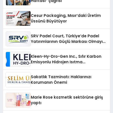
Haftası” çağrısı
Cesur Packaging, Mısır’daki Üretim
Üssünü Büyütüyor
SRV Padel Court, Türkiye’de Padel
Yatırımlarının Güçlü Markası Olmayı
Sürdürüyor
Kleen-Hy-Dro-Gen Inc., Sıfır Karbon
Emisyonlu Hidrojen Isıtma
Teknolojisinde ISO ve TSSA
Düzenleyici Onaylarını Aldı
Sakatlık Tazminatı: Haklarınızı
Korumanın Önemi
Marie Rose kozmetik sektörüne giriş
yaptı