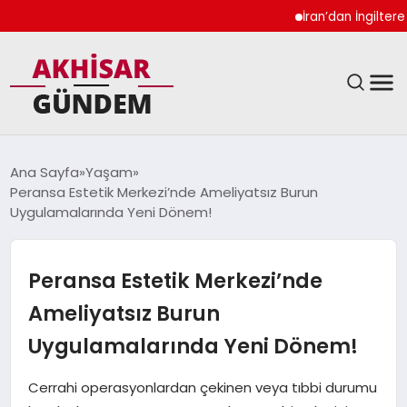
İran’dan İngiltere Ukra
SIYASET
Ana Sayfa
Yaşam
Peransa Estetik Merkezi’nde Ameliyatsız Burun
DÜNYA
Uygulamalarında Yeni Dönem!
EKONOMI
Peransa Estetik Merkezi’nde
SPOR
Ameliyatsız Burun
Uygulamalarında Yeni Dönem!
TEKNOLOJI
Cerrahi operasyonlardan çekinen veya tıbbi durumu
YAŞAM