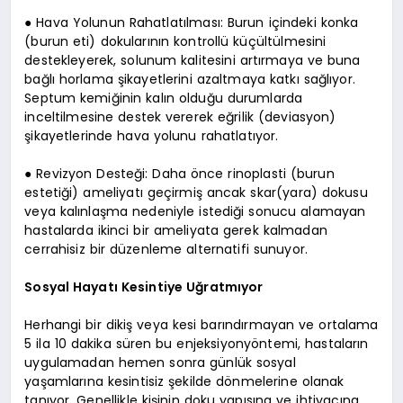
● Hava Yolunun Rahatlatılması: Burun içindeki konka
(burun eti) dokularının kontrollü küçültülmesini
destekleyerek, solunum kalitesini artırmaya ve buna
bağlı horlama şikayetlerini azaltmaya katkı sağlıyor.
Septum kemiğinin kalın olduğu durumlarda
inceltilmesine destek vererek eğrilik (deviasyon)
şikayetlerinde hava yolunu rahatlatıyor.
● Revizyon Desteği: Daha önce rinoplasti (burun
estetiği) ameliyatı geçirmiş ancak skar(yara) dokusu
veya kalınlaşma nedeniyle istediği sonucu alamayan
hastalarda ikinci bir ameliyata gerek kalmadan
cerrahisiz bir düzenleme alternatifi sunuyor.
Sosyal Hayatı Kesintiye Uğratmıyor
Herhangi bir dikiş veya kesi barındırmayan ve ortalama
5 ila 10 dakika süren bu enjeksiyonyöntemi, hastaların
uygulamadan hemen sonra günlük sosyal
yaşamlarına kesintisiz şekilde dönmelerine olanak
tanıyor. Genellikle kişinin doku yapısına ve ihtiyacına