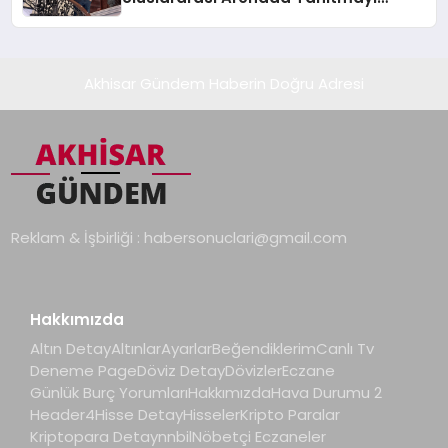
Hedefliyor
Akhisar Gündem Haberin Doğru Adresi
Reklam & İşbirliği :
habersonuclari@gmail.com
Hakkımızda
Altın Detay
Altınlar
Ayarlar
Beğendiklerim
Canlı Tv
Deneme Page
Döviz Detay
Dövizler
Eczane
Günlük Burç Yorumları
Hakkımızda
Hava Durumu 2
Header4
Hisse Detay
Hisseler
Kripto Paralar
Kriptopara Detay
nnbil
Nöbetçi Eczaneler