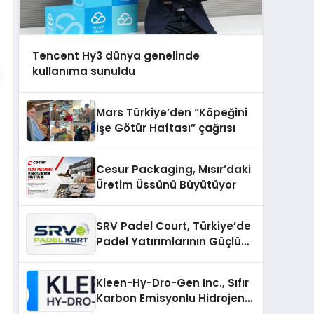
Tencent Hy3 dünya genelinde
kullanıma sunuldu
Mars Türkiye’den “Köpeğini
İşe Götür Haftası” çağrısı
Cesur Packaging, Mısır’daki
Üretim Üssünü Büyütüyor
SRV Padel Court, Türkiye’de
Padel Yatırımlarının Güçlü
Markası Olmayı Sürdürüyor
Kleen-Hy-Dro-Gen Inc., Sıfır
Karbon Emisyonlu Hidrojen
Isıtma Teknolojisinde ISO ve