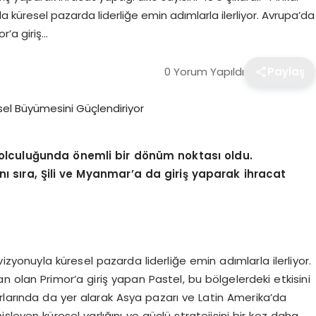
yla küresel pazarda liderliğe emin adımlarla ilerliyor. Avrupa’da
r’a giriş…
0 Yorum Yapıldı
Paylaş
olculu
ğ
unda
ö
nemli bir d
ö
n
ü
m noktas
ı
oldu.
n
ı
s
ı
ra,
Ş
ili ve Myanmar
’
a da giri
ş
yaparak ihracat
 vizyonuyla küresel pazarda liderliğe emin adımlarla ilerliyor.
 olan Primor’a giriş yapan Pastel, bu bölgelerdeki etkisini
arlarında da yer alarak Asya pazarı ve Latin Amerika’da
leyen küresel varlığını ve güçlü stratejisini bir kez daha