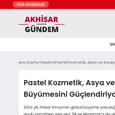
SON GELİŞMELER
SI
Ana Sayfa
Yaşam
Pastel Kozmetik, Asya ve Avrupa
Pastel Kozmetik, Asya ve
Büyümesini Güçlendiriy
2024 yılı, Pinkar Kimya’nın global büyüme yolcul
güçlü pazarların yanı sıra, Şili ve Myanmar’a da gi