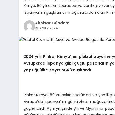
Kimya, 80 yılı aşkın tecrübesi ve yenilikçi vizyonu
İspanya’nın güçlü zincir mağazalardan olan Primo
Akhisar Gündem
19 Aralık 2024
2024 yı
l
ı
, Pinkar Kimya
’
n
ı
n global b
ü
y
ü
me y
Avrupa
’
da
İ
spanya gibi g
üç
l
ü
pazarlar
ı
n ya
yapt
ığı
ülke sayı
s
ı
n
ı
48
’
e
çı
kard
ı
.
Pinkar Kimya, 80 yılı aşkın tecrübesi ve yenilikçi
Avrupa’da İspanya’nın güçlü zincir mağazalardan
güçlendirdi. Aynı yıl içinde Şili ve Myanmar paz
büyümesini sürdürüyor. Bu başarı, markanın geniş