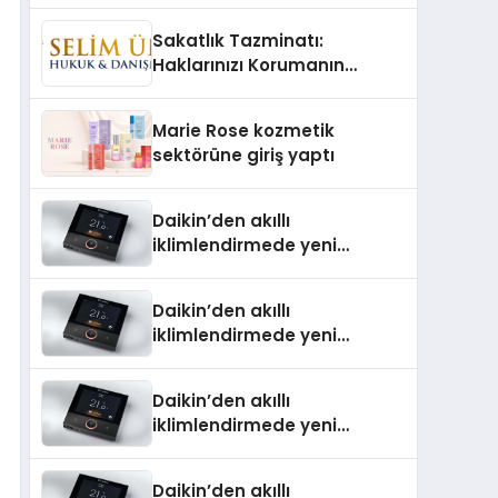
TSSA Düzenleyici Onaylarını
Sakatlık Tazminatı:
Aldı
Haklarınızı Korumanın
Önemi
Marie Rose kozmetik
sektörüne giriş yaptı
Daikin’den akıllı
iklimlendirmede yeni
dönem: Madoka Plus
Türkiye’de
Daikin’den akıllı
iklimlendirmede yeni
dönem: Madoka Plus
Türkiye’de
Daikin’den akıllı
iklimlendirmede yeni
dönem: Madoka Plus
Türkiye’de
Daikin’den akıllı