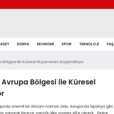
YASET
DÜNYA
EKONOMI
SPOR
TEKNOLOJI
YA
 Bölgesi ile Küresel Büyümesini Güçlendiriyor
 Avrupa Bölgesi ile Küresel
or
uğunda önemli bir dönüm noktası oldu. Avrupa’da İspanya gibi
riş yaparak ihracat yaptığı ülke sayısını 48’e çıkardı. Pinkar