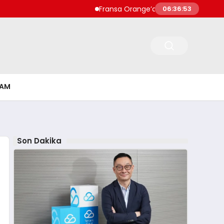
Fransa Orange’da Kadının Evinde Beş Beb
06:36:54
ŞAM
Son Dakika