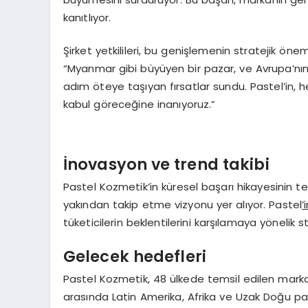
kanıtlıyor.
Şirket yetkilileri, bu genişlemenin stratejik önem
“Myanmar gibi büyüyen bir pazar, ve Avrupa’nın 
adım öteye taşıyan fırsatlar sundu. Pastel’in, her
kabul göreceğine inanıyoruz.”
İnovasyon ve trend takibi
Pastel Kozmetik’in küresel başarı hikayesinin tem
yakından takip etme vizyonu yer alıyor. Pastel
’
tüketicilerin beklentilerini karşılamaya yönelik st
Gelecek hedefleri
Pastel Kozmetik, 48 ülkede temsil edilen markas
arasında Latin Amerika, Afrika ve Uzak Doğu paza