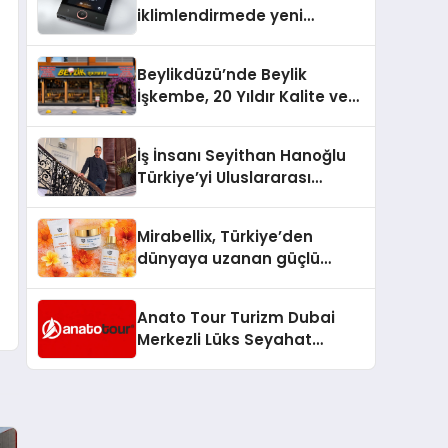
iklimlendirmede yeni
dönem: Madoka Plus
Türkiye’de
Beylikdüzü’nde Beylik
İşkembe, 20 Yıldır Kalite ve
Lezzetin Değişmeyen Adresi
İş İnsanı Seyithan Hanoğlu
Türkiye’yi Uluslararası
Arenada Tanıtmayı
Hedefliyor
Mirabellix, Türkiye’den
dünyaya uzanan güçlü
büyümesini sürdürüyor
Anato Tour Turizm Dubai
Merkezli Lüks Seyahat
Hizmetleriyle Küresel
Turizmde Öne Çıkıyor