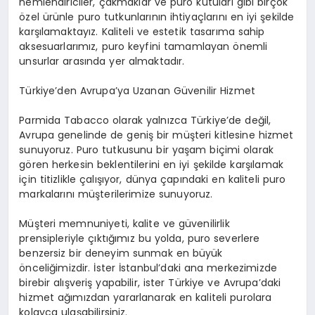
nemlendiriciler, çakmaklar ve puro kutuları gibi birçok
özel ürünle puro tutkunlarının ihtiyaçlarını en iyi şekilde
karşılamaktayız. Kaliteli ve estetik tasarıma sahip
aksesuarlarımız, puro keyfini tamamlayan önemli
unsurlar arasında yer almaktadır.
Türkiye’den Avrupa’ya Uzanan Güvenilir Hizmet
Parmida Tabacco olarak yalnızca Türkiye’de değil,
Avrupa genelinde de geniş bir müşteri kitlesine hizmet
sunuyoruz. Puro tutkusunu bir yaşam biçimi olarak
gören herkesin beklentilerini en iyi şekilde karşılamak
için titizlikle çalışıyor, dünya çapındaki en kaliteli puro
markalarını müşterilerimize sunuyoruz.
Müşteri memnuniyeti, kalite ve güvenilirlik
prensipleriyle çıktığımız bu yolda, puro severlere
benzersiz bir deneyim sunmak en büyük
önceliğimizdir. İster İstanbul’daki ana merkezimizde
birebir alışveriş yapabilir, ister Türkiye ve Avrupa’daki
hizmet ağımızdan yararlanarak en kaliteli purolara
kolayca ulaşabilirsiniz.