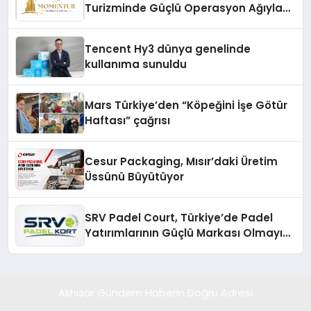
Turizminde Güçlü Operasyon Ağıyla
Fark Yaratıyor
Tencent Hy3 dünya genelinde
kullanıma sunuldu
Mars Türkiye’den “Köpeğini İşe Götür
Haftası” çağrısı
Cesur Packaging, Mısır’daki Üretim
Üssünü Büyütüyor
SRV Padel Court, Türkiye’de Padel
Yatırımlarının Güçlü Markası Olmayı
Sürdürüyor
Akhisar Gündem Haberin Doğru Adresi