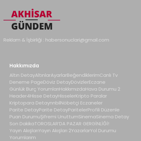
Reklam & İşbirliği :
habersonuclari@gmail.com
Hakkımızda
Altın Detay
Altınlar
Ayarlar
Beğendiklerim
Canlı Tv
Deneme Page
Döviz Detay
Dövizler
Eczane
Günlük Burç Yorumları
Hakkımızda
Hava Durumu 2
Header4
Hisse Detay
Hisseler
Kripto Paralar
Kriptopara Detay
nnbil
Nöbetçi Eczaneler
Parite Detay
Parite Detay
Pariteler
Profili Düzenle
Puan Durumu
Şifremi Unuttum
Sinema
Sinema Detay
Son Dakika
TOROSLAR’DA PAZAR GERGİNLİĞİ!
Yayın Akışları
Yayın Akışları 2
Yazarlar
Yol Durumu
Yorumlarım