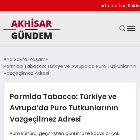
Trump İran Saldırıları
SIYASET
Ana Sayfa
Yaşam
Parmida Tabacco: Türkiye ve Avrupa’da Puro Tutkunlarının
DÜNYA
Vazgeçilmez Adresi
EKONOMI
Parmida Tabacco: Türkiye ve
SPOR
Avrupa’da Puro Tutkunlarının
Vazgeçilmez Adresi
TEKNOLOJI
Puro kültürü, geçmişten günümüze kadar birçok
YAŞAM