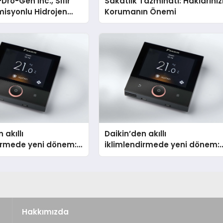
Dro-Gen Inc., Sıfır
Sakatlık Tazminatı: Haklarınız
isyonlu Hidrojen
Korumanın Önemi
knolojisinde ISO ve
nleyici Onaylarını
 akıllı
Daikin’den akıllı
dirmede yeni dönem:
iklimlendirmede yeni dönem:
lus Türkiye’de
Madoka Plus Türkiye’de
Hakkımızda