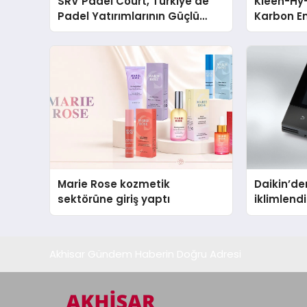
SRV Padel Court, Türkiye’de
Kleen-Hy-
Padel Yatırımlarının Güçlü
Karbon Em
Markası Olmayı Sürdürüyor
Isıtma Te
TSSA Düze
Aldı
Marie Rose kozmetik
Daikin’den
sektörüne giriş yaptı
iklimlen
Madoka P
Akhisar Gündem Haberin Doğru Adresi