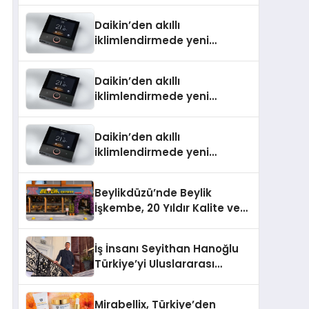
Türkiye’de
Daikin’den akıllı
iklimlendirmede yeni
dönem: Madoka Plus
Türkiye’de
Daikin’den akıllı
iklimlendirmede yeni
dönem: Madoka Plus
Türkiye’de
Daikin’den akıllı
iklimlendirmede yeni
dönem: Madoka Plus
Türkiye’de
Beylikdüzü’nde Beylik
İşkembe, 20 Yıldır Kalite ve
Lezzetin Değişmeyen Adresi
İş İnsanı Seyithan Hanoğlu
Türkiye’yi Uluslararası
Arenada Tanıtmayı
Hedefliyor
Mirabellix, Türkiye’den