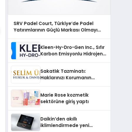
SRV Padel Court, Türkiye’de Padel
Yatırımlarının Güçlü Markası Olmayı
Sürdürüyor
Kleen-Hy-Dro-Gen Inc., Sıfır
Karbon Emisyonlu Hidrojen
Isıtma Teknolojisinde ISO ve
TSSA Düzenleyici Onaylarını
Sakatlık Tazminatı:
Aldı
Haklarınızı Korumanın
Önemi
Marie Rose kozmetik
sektörüne giriş yaptı
Daikin’den akıllı
iklimlendirmede yeni
dönem: Madoka Plus