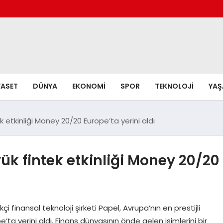
YASET
DÜNYA
EKONOMI
SPOR
TEKNOLOJI
YA
 etkinliği Money 20/20 Europe’ta yerini aldı
ük fintek etkinliği Money 20/20
i finansal teknoloji şirketi Papel, Avrupa’nın en prestijli
e’ta yerini aldı. Finans dünyasının önde gelen isimlerini bir