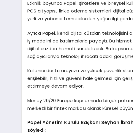
Etkinlik boyunca Papel, şirketlere ve bireysel kull
POS altyapısı, linkle ödeme sistemleri, dijital c
yerli ve yabancı temsilcilerden yoğun ilgi gördü
Ayrıca Papel, kendi dijital cüzdan teknolojisini 
iş modelini de katılımcılarla paylaştı. Bu hizmet
dijital cüzdan hizmeti sunabilecek. Bu kapsamda 
sağlayıcılarıyla teknoloji ihracatı odaklı görüşmel
Kullanıcı dostu arayüzü ve yüksek güvenlik stand
erişilebilir, hızlı ve güvenli hale gelmesi için g
ettirmeye devam ediyor.
Money 20/20 Europe kapsamında birçok potansiyel
merkezli bir fintek markası olarak küresel büyü
Papel Y
ö
netim Kurulu Başkanı Seyhan İbrahi
s
ö
yledi: