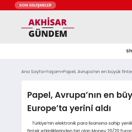
SON GELİŞMELER
SI
Ana Sayfa
Yaşam
Papel, Avrupa’nın en büyük fintek
Papel, Avrupa’nın en büy
Europe’ta yerini aldı
Türkiye’nin elektronik para lisansına sahip yenilikç
fintek etkinliklerinden biri olan Money 20/20 Europ