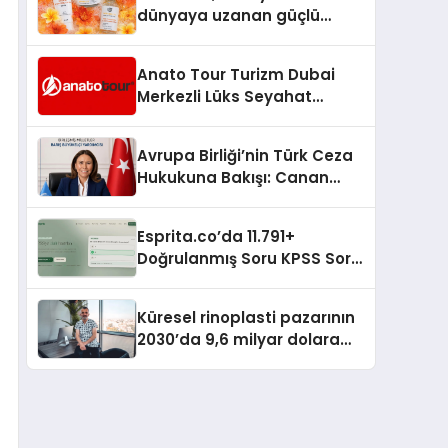
dünyaya uzanan güçlü
büyümesini sürdürüyor
Anato Tour Turizm Dubai
Merkezli Lüks Seyahat
Hizmetleriyle Küresel
Turizmde Öne Çıkıyor
Avrupa Birliği’nin Türk Ceza
Hukukuna Bakışı: Canan
Yılmaz ile Özel Röportaj
Esprita.co’da 11.791+
Doğrulanmış Soru KPSS Soru
Çözün
Küresel rinoplasti pazarının
2030’da 9,6 milyar dolara
ulaşması bekleniyor