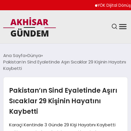
YÖK Dijital Dönüşüm İçi
SIYASET
Ana Sayfa
Dünya
Pakistan’ın Sind Eyaletinde Aşırı Sıcaklar 29 Kişinin Hayatını
DÜNYA
Kaybetti
EKONOMI
Pakistan’ın Sind Eyaletinde Aşırı
SPOR
Sıcaklar 29 Kişinin Hayatını
Kaybetti
TEKNOLOJI
Karaçi Kentinde 3 Günde 29 Kişi Hayatını Kaybetti
YAŞAM