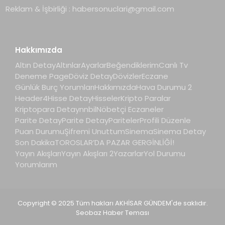
Reklam & İşbirliği :
habersonuclari@gmail.com
Hakkımızda
Altın Detay
Altınlar
Ayarlar
Beğendiklerim
Canlı Tv
Deneme Page
Döviz Detay
Dövizler
Eczane
Günlük Burç Yorumları
Hakkımızda
Hava Durumu 2
Header4
Hisse Detay
Hisseler
Kripto Paralar
Kriptopara Detay
nnbil
Nöbetçi Eczaneler
Parite Detay
Parite Detay
Pariteler
Profili Düzenle
Puan Durumu
Şifremi Unuttum
Sinema
Sinema Detay
Son Dakika
TOROSLAR’DA PAZAR GERGİNLİĞİ!
Yayın Akışları
Yayın Akışları 2
Yazarlar
Yol Durumu
Yorumlarım
Copyright © 2025 Tüm hakları AKHİSAR GÜNDEM'de saklıdır.
Seobaz Haber Teması