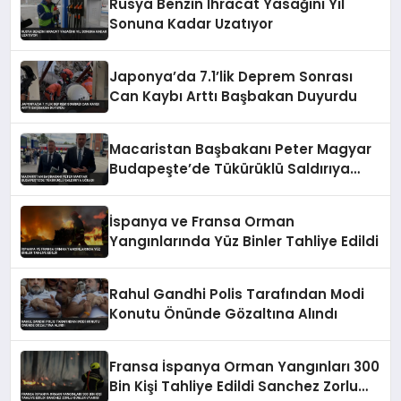
Rusya Benzin İhracat Yasağını Yıl
Sonuna Kadar Uzatıyor
Japonya’da 7.1’lik Deprem Sonrası
Can Kaybı Arttı Başbakan Duyurdu
Macaristan Başbakanı Peter Magyar
Budapeşte’de Tükürüklü Saldırıya
Uğradı
İspanya ve Fransa Orman
Yangınlarında Yüz Binler Tahliye Edildi
Rahul Gandhi Polis Tarafından Modi
Konutu Önünde Gözaltına Alındı
Fransa İspanya Orman Yangınları 300
Bin Kişi Tahliye Edildi Sanchez Zorlu