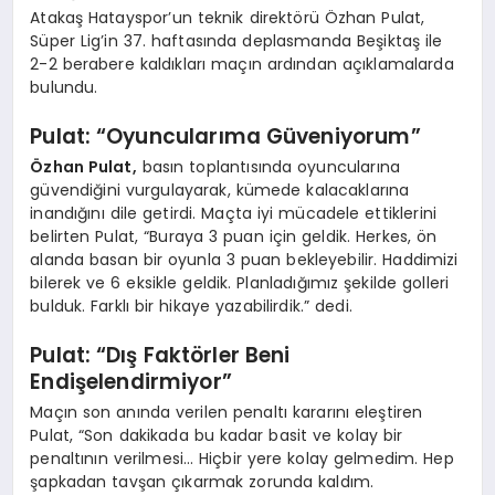
Atakaş Hatayspor’un teknik direktörü Özhan Pulat,
Süper Lig’in 37. haftasında deplasmanda Beşiktaş ile
2-2 berabere kaldıkları maçın ardından açıklamalarda
bulundu.
Pulat: “Oyuncularıma Güveniyorum”
Özhan Pulat,
basın toplantısında oyuncularına
güvendiğini vurgulayarak, kümede kalacaklarına
inandığını dile getirdi. Maçta iyi mücadele ettiklerini
belirten Pulat, “Buraya 3 puan için geldik. Herkes, ön
alanda basan bir oyunla 3 puan bekleyebilir. Haddimizi
bilerek ve 6 eksikle geldik. Planladığımız şekilde golleri
bulduk. Farklı bir hikaye yazabilirdik.” dedi.
Pulat: “Dış Faktörler Beni
Endişelendirmiyor”
Maçın son anında verilen penaltı kararını eleştiren
Pulat, “Son dakikada bu kadar basit ve kolay bir
penaltının verilmesi… Hiçbir yere kolay gelmedim. Hep
şapkadan tavşan çıkarmak zorunda kaldım.