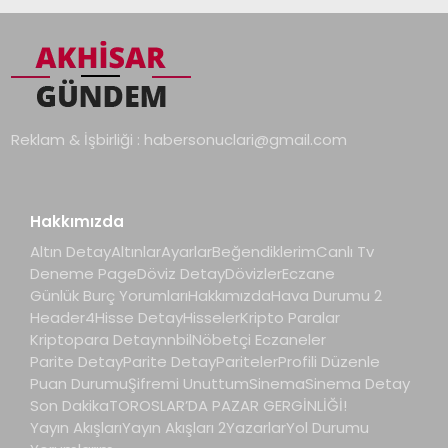
Reklam & İşbirliği :
habersonuclari@gmail.com
Hakkımızda
Altın Detay
Altınlar
Ayarlar
Beğendiklerim
Canlı Tv
Deneme Page
Döviz Detay
Dövizler
Eczane
Günlük Burç Yorumları
Hakkımızda
Hava Durumu 2
Header4
Hisse Detay
Hisseler
Kripto Paralar
Kriptopara Detay
nnbil
Nöbetçi Eczaneler
Parite Detay
Parite Detay
Pariteler
Profili Düzenle
Puan Durumu
Şifremi Unuttum
Sinema
Sinema Detay
Son Dakika
TOROSLAR’DA PAZAR GERGİNLİĞİ!
Yayın Akışları
Yayın Akışları 2
Yazarlar
Yol Durumu