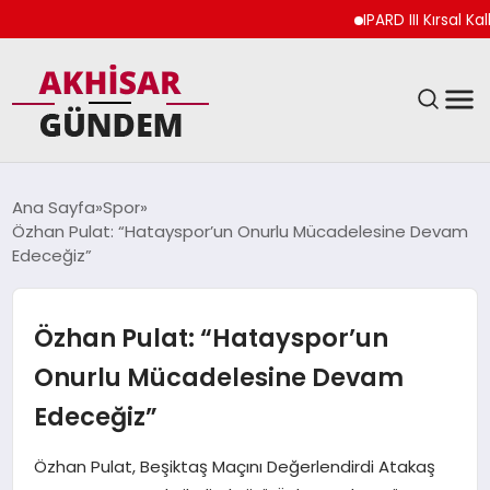
IPARD III Kırsal Kal
SIYASET
Ana Sayfa
Spor
Özhan Pulat: “Hatayspor’un Onurlu Mücadelesine Devam
DÜNYA
Edeceğiz”
EKONOMI
Özhan Pulat: “Hatayspor’un
SPOR
Onurlu Mücadelesine Devam
Edeceğiz”
TEKNOLOJI
Özhan Pulat, Beşiktaş Maçını Değerlendirdi Atakaş
YAŞAM