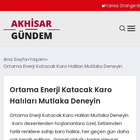
Fransa Orange’da Kadı
SIYASET
Ana Sayfa
Yaşam
Ortama Enerji Katacak Karo Halıları Mutlaka Deneyin
DÜNYA
EKONOMI
Ortama Enerji Katacak Karo
Halıları Mutlaka Deneyin
SPOR
Ortama Enerji Katacak Karo Halıları Mutlaka Deneyin
TEKNOLOJI
Karo desenlerden hoşlananlara özel, birbirinden
farklı renklere sahip karo halılar, her geçen gün daha
YAŞAM
çok tercih ediliyor. Görsel olduğu kadar işlevsel