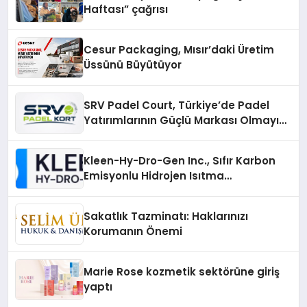
Haftası” çağrısı
Cesur Packaging, Mısır’daki Üretim
Üssünü Büyütüyor
SRV Padel Court, Türkiye’de Padel
Yatırımlarının Güçlü Markası Olmayı
Sürdürüyor
Kleen-Hy-Dro-Gen Inc., Sıfır Karbon
Emisyonlu Hidrojen Isıtma
Teknolojisinde ISO ve TSSA
Düzenleyici Onaylarını Aldı
Sakatlık Tazminatı: Haklarınızı
Korumanın Önemi
Marie Rose kozmetik sektörüne giriş
yaptı