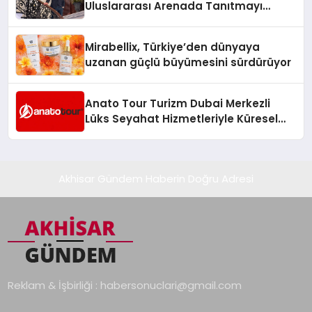
Uluslararası Arenada Tanıtmayı
Hedefliyor
Mirabellix, Türkiye’den dünyaya
uzanan güçlü büyümesini sürdürüyor
Anato Tour Turizm Dubai Merkezli
Lüks Seyahat Hizmetleriyle Küresel
Turizmde Öne Çıkıyor
Akhisar Gündem Haberin Doğru Adresi
Reklam & İşbirliği :
habersonuclari@gmail.com