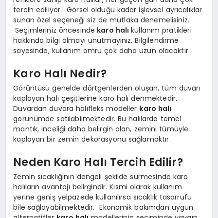
tercih ediliyor. Görsel olduğu kadar işlevsel ayrıcalıklar
sunan özel seçeneği siz de mutlaka denemelisiniz.
Seçimleriniz öncesinde
karo halı
kullanım pratikleri
hakkında bilgi almayı unutmayınız. Bilgilendirme
sayesinde, kullanım ömrü çok daha uzun olacaktır.
Karo Halı Nedir?
Görüntüsü genelde dörtgenlerden oluşan, tüm duvarı
kaplayan halı çeşitlerine karo halı denmektedir.
Duvardan duvara halıfleks modeller
karo halı
görünümde satılabilmektedir. Bu halılarda temel
mantık, inceliği daha belirgin olan, zemini tümüyle
kaplayan bir zemin dekorasyonu sağlamaktır.
Neden Karo Halı Tercih Edilir?
Zemin sıcaklığının dengeli şekilde sürmesinde karo
halıların avantajı belirgindir. Kısmi olarak kullanım
yerine geniş yelpazede kullanılırsa sıcaklık tasarrufu
bile sağlayabilmektedir. Ekonomik bakımdan uygun
alternatifler
karo halı
modellerinin seçiminde yaygın