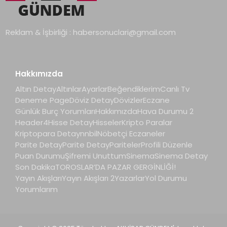
Reklam & İşbirliği :
habersonuclari@gmail.com
Hakkımızda
Altın Detay
Altınlar
Ayarlar
Beğendiklerim
Canlı Tv
Deneme Page
Döviz Detay
Dövizler
Eczane
Günlük Burç Yorumları
Hakkımızda
Hava Durumu 2
Header4
Hisse Detay
Hisseler
Kripto Paralar
Kriptopara Detay
nnbil
Nöbetçi Eczaneler
Parite Detay
Parite Detay
Pariteler
Profili Düzenle
Puan Durumu
Şifremi Unuttum
Sinema
Sinema Detay
Son Dakika
TOROSLAR’DA PAZAR GERGİNLİĞİ!
Yayın Akışları
Yayın Akışları 2
Yazarlar
Yol Durumu
Yorumlarım