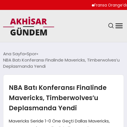
Fransa Orange’da K
SIYASET
Ana Sayfa
Spor
NBA Batı Konferansı Finalinde Mavericks, Timberwolves’u
DÜNYA
Deplasmanda Yendi
EKONOMI
NBA Batı Konferansı Finalinde
SPOR
Mavericks, Timberwolves’u
Deplasmanda Yendi
TEKNOLOJI
Mavericks Seride 1-0 Öne Geçti Dallas Mavericks,
YAŞAM