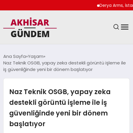
Derya Arms, İstanbul P
SIYASET
Ana Sayfa
Yaşam
Naz Teknik OSGB, yapay zeka destekli görüntü işleme ile
DÜNYA
iş güvenliğinde yeni bir dönem başlatıyor
EKONOMI
Naz Teknik OSGB, yapay zeka
SPOR
destekli görüntü işleme ile iş
güvenliğinde yeni bir dönem
TEKNOLOJI
başlatıyor
YAŞAM