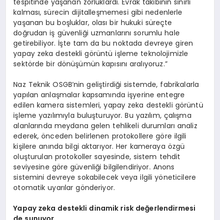
tespitinde yaşanan zorluklardı. Evrak takibinin sınırlı
kalması, sürecin dijitalleşmemesi gibi nedenlerle
yaşanan bu boşluklar, olası bir hukuki süreçte
doğrudan iş güvenliği uzmanlarını sorumlu hale
getirebiliyor. İşte tam da bu noktada devreye giren
yapay zeka destekli görüntü işleme teknolojimizle
sektörde bir dönüşümün kapısını aralıyoruz.”
Naz Teknik OSGB’nin geliştirdiği sistemde, fabrikalarla
yapılan anlaşmalar kapsamında işyerine entegre
edilen kamera sistemleri, yapay zeka destekli görüntü
işleme yazılımıyla buluşturuyor. Bu yazılım, çalışma
alanlarında meydana gelen tehlikeli durumları analiz
ederek, önceden belirlenen protokollere göre ilgili
kişilere anında bilgi aktarıyor. Her kameraya özgü
oluşturulan protokoller sayesinde, sistem tehdit
seviyesine göre güvenliği bilgilendiriyor. Anons
sistemini devreye sokabilecek veya ilgili yöneticilere
otomatik uyarılar gönderiyor.
Yapay zeka destekli dinamik risk değerlendirmesi
de sunuyor