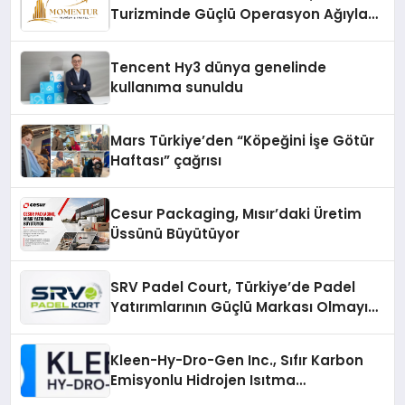
Turizminde Güçlü Operasyon Ağıyla
Fark Yaratıyor
Tencent Hy3 dünya genelinde
kullanıma sunuldu
Mars Türkiye’den “Köpeğini İşe Götür
Haftası” çağrısı
Cesur Packaging, Mısır’daki Üretim
Üssünü Büyütüyor
SRV Padel Court, Türkiye’de Padel
Yatırımlarının Güçlü Markası Olmayı
Sürdürüyor
Kleen-Hy-Dro-Gen Inc., Sıfır Karbon
Emisyonlu Hidrojen Isıtma
Teknolojisinde ISO ve TSSA