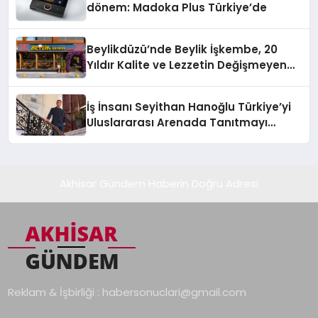
dönem: Madoka Plus Türkiye’de
Beylikdüzü’nde Beylik İşkembe, 20
Yıldır Kalite ve Lezzetin Değişmeyen
Adresi
İş İnsanı Seyithan Hanoğlu Türkiye’yi
Uluslararası Arenada Tanıtmayı
Hedefliyor
Akhisar Gündem Haberin Doğru Adresi
Reklam & İşbirliği :
habersonuclari@gmail.com