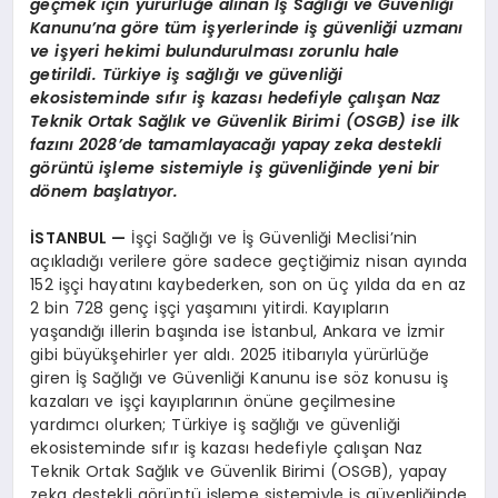
geçmek için
yürürlüğe alınan İş Sağlığı ve Güvenliği
Kanunu’na göre tüm işyerlerinde iş güvenliği uzmanı
ve işyeri hekimi bulundurulması zorunlu hale
getirildi. Türkiye iş sağlığı ve güvenliği
ekosisteminde sıfır iş kazası hedefiyle çalışan Naz
Teknik Ortak Sağlık ve Güvenlik Birimi (OSGB) ise ilk
fazını 2028’de tamamlayacağı yapay zeka destekli
görüntü işleme sistemiyle iş güvenliğinde yeni bir
dönem başlatıyor.
İSTANBUL
—
İşçi Sağlığı ve İş Güvenliği Meclisi’nin
açıkladığı verilere göre sadece geçtiğimiz nisan ayında
152 işçi hayatını kaybederken, son on üç yılda da en az
2 bin 728 genç işçi yaşamını yitirdi. Kayıpların
yaşandığı illerin başında ise İstanbul, Ankara ve İzmir
gibi büyükşehirler yer aldı. 2025 itibarıyla yürürlüğe
giren İş Sağlığı ve Güvenliği Kanunu ise söz konusu iş
kazaları ve işçi kayıplarının önüne geçilmesine
yardımcı olurken; Türkiye iş sağlığı ve güvenliği
ekosisteminde sıfır iş kazası hedefiyle çalışan Naz
Teknik Ortak Sağlık ve Güvenlik Birimi (OSGB), yapay
zeka destekli görüntü işleme sistemiyle iş güvenliğinde