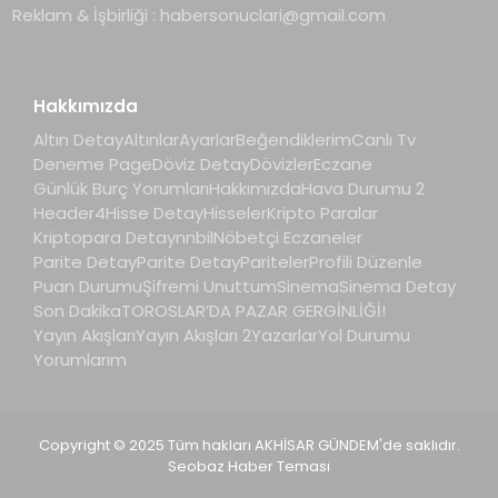
Reklam & İşbirliği :
habersonuclari@gmail.com
Hakkımızda
Altın Detay
Altınlar
Ayarlar
Beğendiklerim
Canlı Tv
Deneme Page
Döviz Detay
Dövizler
Eczane
Günlük Burç Yorumları
Hakkımızda
Hava Durumu 2
Header4
Hisse Detay
Hisseler
Kripto Paralar
Kriptopara Detay
nnbil
Nöbetçi Eczaneler
Parite Detay
Parite Detay
Pariteler
Profili Düzenle
Puan Durumu
Şifremi Unuttum
Sinema
Sinema Detay
Son Dakika
TOROSLAR’DA PAZAR GERGİNLİĞİ!
Yayın Akışları
Yayın Akışları 2
Yazarlar
Yol Durumu
Yorumlarım
Copyright © 2025 Tüm hakları AKHİSAR GÜNDEM'de saklıdır.
Seobaz Haber Teması