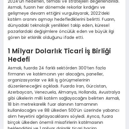
2024’ün hedefleri, teması ve stratejileri değerlendirildi.
Asmalı, fuarın her dönemde rekorlar kırdığını ve
gelişmeye devam ettiğini vurgulayarak, 2022’deki
katılım oranını aşmayı hedeflediklerini belirtti. Fuarın,
dünyadaki teknolojik yenilikleri takip eden, küresel
pazarlardaki değişimlere öncülük eden ve büyük ilgi
gören bir etkinlik olduğunu ifade etti.
1 Milyar Dolarlık Ticari İş Birliği
Hedefi
Asmalı, fuarda 24 farklı sektörden 300’ten fazla
firmanın ve katılımcının yer alacağını, paneller,
organizasyonlar ve ikili iş görüşmelerinin
düzenleneceğini açıkladı. Fuarda İran, Gürcistan,
Azerbaycan, Venezuela, Almanya, Hollanda, Avustralya
gibi ülkelerin milli katılım sağlayacağını belirten Asmalı,
18 bin metrekarelik fuar alanının tamamının
kullanılacağını ve 88 ülkeden 500’ün üzerinde yabancı
alım heyetini ağırlayacaklarını söyledi. Ayrıca, fuara
birçok ülkeden önemli misafirlerin katılmasının
beklendiğini ve 1 milyar dolarlık ticari hacim