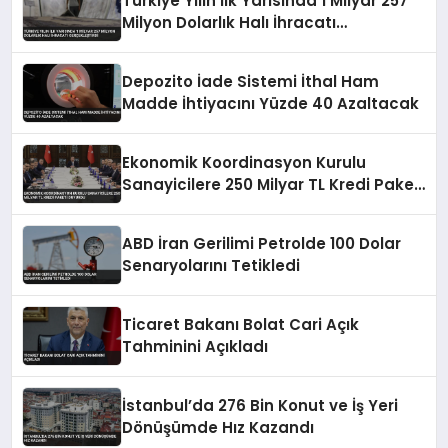
Türkiye Yılın İlk Yarısında 1 Milyar 257
Milyon Dolarlık Halı İhracatı
Gerçekleştirdi
Depozito İade Sistemi İthal Ham
Madde İhtiyacını Yüzde 40 Azaltacak
Ekonomik Koordinasyon Kurulu
Sanayicilere 250 Milyar TL Kredi Paketi
Duyurdu
ABD İran Gerilimi Petrolde 100 Dolar
Senaryolarını Tetikledi
Ticaret Bakanı Bolat Cari Açık
Tahminini Açıkladı
İstanbul’da 276 Bin Konut ve İş Yeri
Dönüşümde Hız Kazandı