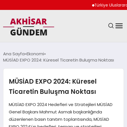
Türkiye Uluslararası Nü
SIYASET
Ana Sayfa
Ekonomi
MÜSİAD EXPO 2024: Küresel Ticaretin Buluşma Noktası
DÜNYA
EKONOMI
MÜSİAD EXPO 2024: Küresel
Ticaretin Buluşma Noktası
SPOR
MÜSİAD EXPO 2024 Hedefleri ve Stratejileri MÜSİAD
TEKNOLOJI
Genel Başkanı Mahmut Asmalı başkanlığında
düzenlenen basın tanıtım toplantısında, MÜSİAD
YAŞAM
EXPO 2024’ün hedefleri, teması ve stratejileri