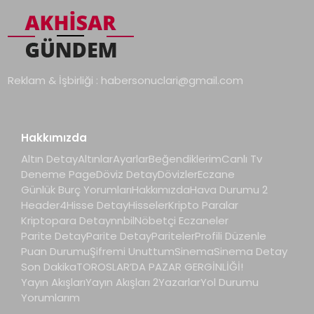
Reklam & İşbirliği :
habersonuclari@gmail.com
Hakkımızda
Altın Detay
Altınlar
Ayarlar
Beğendiklerim
Canlı Tv
Deneme Page
Döviz Detay
Dövizler
Eczane
Günlük Burç Yorumları
Hakkımızda
Hava Durumu 2
Header4
Hisse Detay
Hisseler
Kripto Paralar
Kriptopara Detay
nnbil
Nöbetçi Eczaneler
Parite Detay
Parite Detay
Pariteler
Profili Düzenle
Puan Durumu
Şifremi Unuttum
Sinema
Sinema Detay
Son Dakika
TOROSLAR’DA PAZAR GERGİNLİĞİ!
Yayın Akışları
Yayın Akışları 2
Yazarlar
Yol Durumu
Yorumlarım