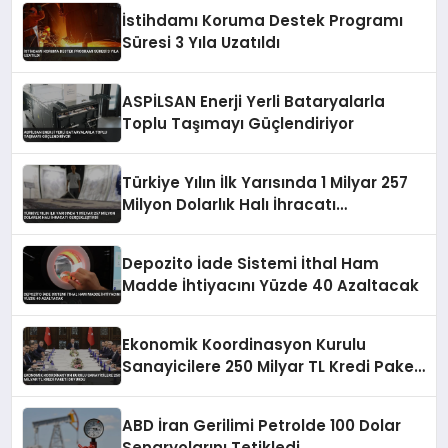
İstihdamı Koruma Destek Programı
Süresi 3 Yıla Uzatıldı
ASPİLSAN Enerji Yerli Bataryalarla
Toplu Taşımayı Güçlendiriyor
Türkiye Yılın İlk Yarısında 1 Milyar 257
Milyon Dolarlık Halı İhracatı
Gerçekleştirdi
Depozito İade Sistemi İthal Ham
Madde İhtiyacını Yüzde 40 Azaltacak
Ekonomik Koordinasyon Kurulu
Sanayicilere 250 Milyar TL Kredi Paketi
Duyurdu
ABD İran Gerilimi Petrolde 100 Dolar
Senaryolarını Tetikledi