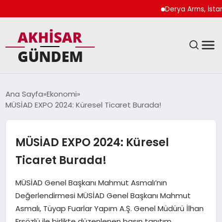
Derya Arms, İstanbul P
SIYASET
Ana Sayfa
Ekonomi
MÜSİAD EXPO 2024: Küresel Ticaret Burada!
DÜNYA
EKONOMI
MÜSİAD EXPO 2024: Küresel
Ticaret Burada!
SPOR
MÜSİAD Genel Başkanı Mahmut Asmalı’nın
TEKNOLOJI
Değerlendirmesi MÜSİAD Genel Başkanı Mahmut
Asmalı, Tüyap Fuarlar Yapım A.Ş. Genel Müdürü İlhan
YAŞAM
Ersözlü ile birlikte düzenlenen basın tanıtım