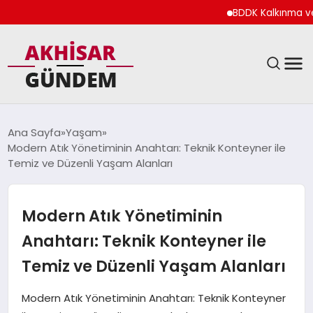
BDDK Kalkınma ve Yatırım
SIYASET
Ana Sayfa
Yaşam
Modern Atık Yönetiminin Anahtarı: Teknik Konteyner ile
DÜNYA
Temiz ve Düzenli Yaşam Alanları
EKONOMI
Modern Atık Yönetiminin
SPOR
Anahtarı: Teknik Konteyner ile
Temiz ve Düzenli Yaşam Alanları
TEKNOLOJI
Modern Atık Yönetiminin Anahtarı: Teknik Konteyner
YAŞAM