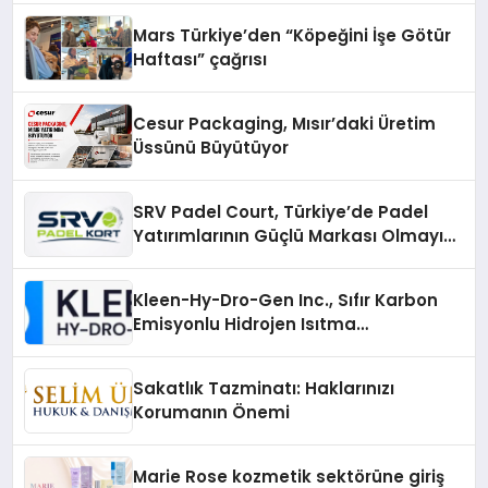
Mars Türkiye’den “Köpeğini İşe Götür
Haftası” çağrısı
Cesur Packaging, Mısır’daki Üretim
Üssünü Büyütüyor
SRV Padel Court, Türkiye’de Padel
Yatırımlarının Güçlü Markası Olmayı
Sürdürüyor
Kleen-Hy-Dro-Gen Inc., Sıfır Karbon
Emisyonlu Hidrojen Isıtma
Teknolojisinde ISO ve TSSA
Düzenleyici Onaylarını Aldı
Sakatlık Tazminatı: Haklarınızı
Korumanın Önemi
Marie Rose kozmetik sektörüne giriş