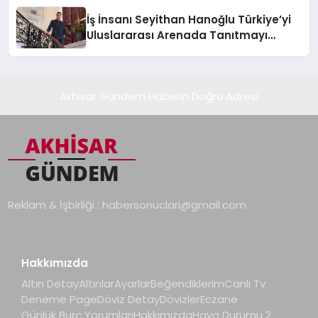
İş İnsanı Seyithan Hanoğlu Türkiye’yi
Uluslararası Arenada Tanıtmayı
Hedefliyor
Akhisar Gündem Haberin Doğru Adresi
Reklam & İşbirliği :
habersonuclari@gmail.com
Hakkımızda
Altın Detay
Altınlar
Ayarlar
Beğendiklerim
Canlı Tv
Deneme Page
Döviz Detay
Dövizler
Eczane
Günlük Burç Yorumları
Hakkımızda
Hava Durumu 2