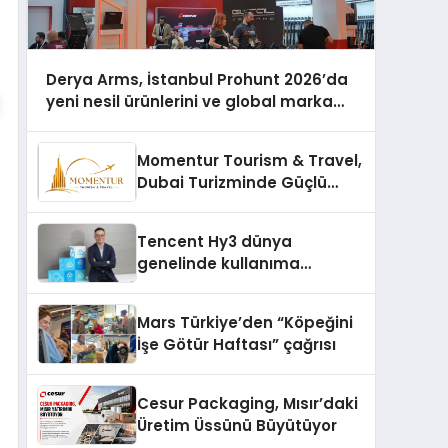
Derya Arms, İstanbul Prohunt 2026’da
yeni nesil ürünlerini ve global marka
vizyonunu sergiledi
Momentur Tourism & Travel,
Dubai Turizminde Güçlü
Operasyon Ağıyla Fark
Yaratıyor
Tencent Hy3 dünya
genelinde kullanıma
sunuldu
Mars Türkiye’den “Köpeğini
İşe Götür Haftası” çağrısı
Cesur Packaging, Mısır’daki
Üretim Üssünü Büyütüyor