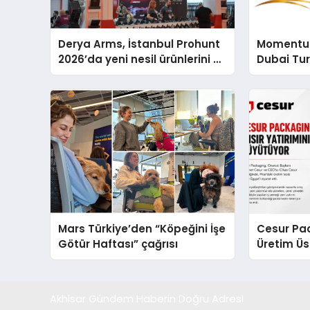
Derya Arms, İstanbul Prohunt
Momentur
2026’da yeni nesil ürünlerini ve
Dubai Tu
global marka vizyonunu
Operasyo
sergiledi
Yaratıyor
Mars Türkiye’den “Köpeğini İşe
Cesur Pac
Götür Haftası” çağrısı
Üretim Ü
Akhisar Gündem Haberin Doğru Adresi