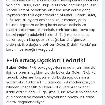
görüşmelerinin ardından basın mensuplarının sorularını
yanıtladı. Güler, Kara Harp Okulu’nda gerçekleşen ‘Kılıçlı
Yemin Töreni’ nedeniyle disipline sevk edilen genç
teğmenlerle ilgili açıklamalarda bulundu. Bakan Güler,
“Söz konusu eylem amirlerin izni olmadan, grup
halinde organize edilmiş basın davet edilmiş ve
eylemin bilinmesi istenmiştir. Emir komuta devre dışı
bırakılmıştır” ifadelerini kullandı. Teğmenlere isnat
edilen suçun kılıç çatmak değil, kasıtlı organize
disiplinsizlik olduğunu belirten Güler, Disiplin Kurulu’nun
kararını vereceğini vurguladı.
F-16 Savaş Uçakları Tedariki
Bakan Güler
, F-16 savaş uçaklarının satın alınmasıyla
ilgili de önemli açıklamalarda bulundu. Güler, “Blok 70
tedariki ödemesi kapsamında başlangıç ödemesi
yapılmıştır. 40 tane F-16 alacağız, 79 modernizasyon
kitinden vazgeçtik. ABD’liler F-35’i verebileceklerini
ifade ettiler” dedi. Bu gelişme, Türk Hava Kuvvetleri’nin
güçlenmesi ve modernizasyonunda önemli bir adım
olarak değerlendiriliyor.