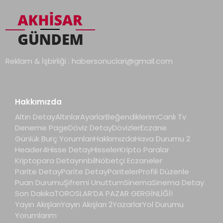
Reklam & İşbirliği :
habersonuclari@gmail.com
Hakkımızda
Altın Detay
Altınlar
Ayarlar
Beğendiklerim
Canlı Tv
Deneme Page
Döviz Detay
Dövizler
Eczane
Günlük Burç Yorumları
Hakkımızda
Hava Durumu 2
Header4
Hisse Detay
Hisseler
Kripto Paralar
Kriptopara Detay
nnbil
Nöbetçi Eczaneler
Parite Detay
Parite Detay
Pariteler
Profili Düzenle
Puan Durumu
Şifremi Unuttum
Sinema
Sinema Detay
Son Dakika
TOROSLAR’DA PAZAR GERGİNLİĞİ!
Yayın Akışları
Yayın Akışları 2
Yazarlar
Yol Durumu
Yorumlarım