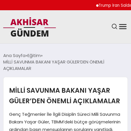
Trump İran Saldırıların
SIYASET
Ana Sayfa
Eğitim
MİLLİ SAVUNMA BAKANI YAŞAR GÜLER’DEN ÖNEMLİ
DÜNYA
AÇIKLAMALAR
EKONOMI
MİLLİ SAVUNMA BAKANI YAŞAR
SPOR
GÜLER’DEN ÖNEMLİ AÇIKLAMALAR
TEKNOLOJI
Genç Teğmenler İle İlgili Disiplin Süreci Milli Savunma
Bakanı Yaşar Güler, TBMM’deki bütçe görüşmelerinin
YAŞAM
ardından basın mensuplarının sorularını yanıtladı.