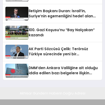
İletişim Başkanı Duran: İsrail’in,
Suriye’nin egemenliğini hedef alan
saldırılarını kınıyorum
100. Gazi Koşusu’nu “Bay Nalçakan”
kazandı
AK Parti Sözcüsü Çelik: Terörsüz
Türkiye sürecinde yeni bir
aşamadayız
DMM’den Ankara Valiliğine ait olduğu
iddia edilen bazı belgelere ilişkin
açıklama
Akhisar Gündem Haberin Doğru Adresi