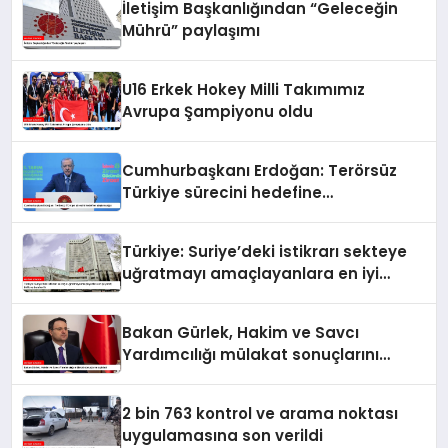
İletişim Başkanlığından “Geleceğin
Mührü” paylaşımı
U16 Erkek Hokey Milli Takımımız
Avrupa Şampiyonu oldu
Cumhurbaşkanı Erdoğan: Terörsüz
Türkiye sürecini hedefine
ulaştıracağız
Türkiye: Suriye’deki istikrarı sekteye
uğratmayı amaçlayanlara en iyi
yanıt; birlik ve beraberlik
Bakan Gürlek, Hakim ve Savcı
Yardımcılığı mülakat sonuçlarını
açıkladı
2 bin 763 kontrol ve arama noktası
uygulamasına son verildi