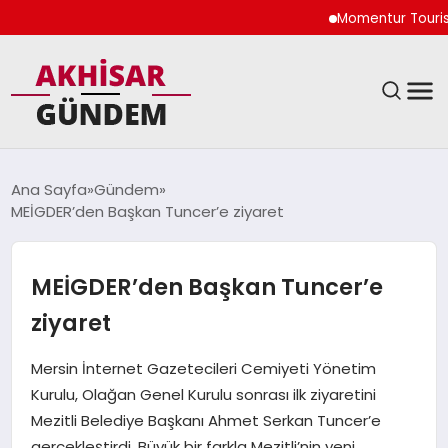
Momentur Tourism & T
SIYASET
Ana Sayfa
Gündem
MEİGDER’den Başkan Tuncer’e ziyaret
DÜNYA
EKONOMI
MEİGDER’den Başkan Tuncer’e
ziyaret
SPOR
Mersin İnternet Gazetecileri Cemiyeti Yönetim
TEKNOLOJI
Kurulu, Olağan Genel Kurulu sonrası ilk ziyaretini
Mezitli Belediye Başkanı Ahmet Serkan Tuncer’e
YAŞAM
gerçekleştirdi. Büyük bir farkla Mezitli’nin yeni