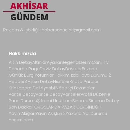
Reklam & İşbirliği :
habersonuclari@gmail.com
Hakkımızda
Altın Detay
Altınlar
Ayarlar
Beğendiklerim
Canlı Tv
Deneme Page
Döviz Detay
Dövizler
Eczane
Günlük Burç Yorumları
Hakkımızda
Hava Durumu 2
Header4
Hisse Detay
Hisseler
Kripto Paralar
Kriptopara Detay
nnbil
Nöbetçi Eczaneler
Parite Detay
Parite Detay
Pariteler
Profili Düzenle
Puan Durumu
Şifremi Unuttum
Sinema
Sinema Detay
Son Dakika
TOROSLAR’DA PAZAR GERGİNLİĞİ!
Yayın Akışları
Yayın Akışları 2
Yazarlar
Yol Durumu
Yorumlarım