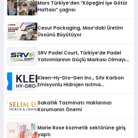
Mars Türkiye’den “Köpeğini İşe Götür
Haftası” çağrısı
Cesur Packaging, Mısır’daki Üretim
Üssünü Büyütüyor
SRV Padel Court, Türkiye’de Padel
Yatırımlarının Güçlü Markası Olmayı
Sürdürüyor
Kleen-Hy-Dro-Gen Inc., Sıfır Karbon
Emisyonlu Hidrojen Isıtma
Teknolojisinde ISO ve TSSA
Düzenleyici Onaylarını Aldı
Sakatlık Tazminatı: Haklarınızı
Korumanın Önemi
Marie Rose kozmetik sektörüne giriş
yaptı