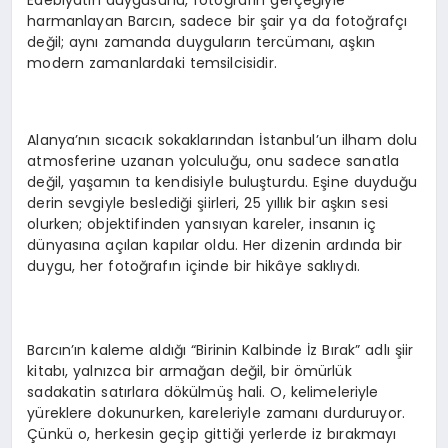
harmanlayan Barcın, sadece bir şair ya da fotoğrafçı
değil; aynı zamanda duyguların tercümanı, aşkın
modern zamanlardaki temsilcisidir.
Alanya’nın sıcacık sokaklarından İstanbul’un ilham dolu
atmosferine uzanan yolculuğu, onu sadece sanatla
değil, yaşamın ta kendisiyle buluşturdu. Eşine duyduğu
derin sevgiyle beslediği şiirleri, 25 yıllık bir aşkın sesi
olurken; objektifinden yansıyan kareler, insanın iç
dünyasına açılan kapılar oldu. Her dizenin ardında bir
duygu, her fotoğrafın içinde bir hikâye saklıydı.
Barcın’ın kaleme aldığı “Birinin Kalbinde İz Bırak” adlı şiir
kitabı, yalnızca bir armağan değil, bir ömürlük
sadakatin satırlara dökülmüş hali. O, kelimeleriyle
yüreklere dokunurken, kareleriyle zamanı durduruyor.
Çünkü o, herkesin geçip gittiği yerlerde iz bırakmayı