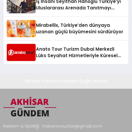
İş İnsanı Seyithan Hanoğlu Türkiye’yi
Uluslararası Arenada Tanıtmayı
Hedefliyor
Mirabellix, Türkiye’den dünyaya
uzanan güçlü büyümesini sürdürüyor
Anato Tour Turizm Dubai Merkezli
Lüks Seyahat Hizmetleriyle Küresel
Turizmde Öne Çıkıyor
Akhisar Gündem Haberin Doğru Adresi
Reklam & İşbirliği :
habersonuclari@gmail.com