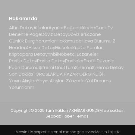
Hakkımızda
Altın Detay
Altınlar
Ayarlar
Beğendiklerim
Canlı Tv
Deneme Page
Döviz Detay
Dövizler
Eczane
Günlük Burç Yorumları
Hakkımızda
Hava Durumu 2
Header4
Hisse Detay
Hisseler
Kripto Paralar
Kriptopara Detay
nnbil
Nöbetçi Eczaneler
Parite Detay
Parite Detay
Pariteler
Profili Düzenle
Puan Durumu
Şifremi Unuttum
Sinema
Sinema Detay
Son Dakika
TOROSLAR’DA PAZAR GERGİNLİĞİ!
Yayın Akışları
Yayın Akışları 2
Yazarlar
Yol Durumu
Yorumlarım
Copyright © 2025 Tüm hakları AKHİSAR GÜNDEM'de saklıdır.
Seobaz Haber Teması
Mersin Haber
professional massage service
Mersin Lojistik