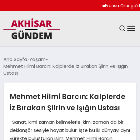
Fransa Orange’da Kad
SIYASET
Ana Sayfa
Yaşam
Mehmet Hilmi Barcın: Kalplerde İz Bırakan Şiirin ve Işığın
DÜNYA
Ustası
EKONOMI
Mehmet Hilmi Barcın: Kalplerde
SPOR
İz Bırakan Şiirin ve Işığın Ustası
TEKNOLOJI
Sanat, kimi zaman kelimelerle, kimi zaman da bir
deklanşör sesiyle hayat bulur. İşte bu iki dünyayı aynı
YAŞAM
yürekte buluşturan isim: Mehmet Hilmi Barcın.