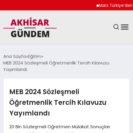
Mars Türkiye’den “Köpeğ
SIYASET
Ana Sayfa
Eğitim
MEB 2024 Sözleşmeli Öğretmenlik Tercih Kılavuzu
DÜNYA
Yayımlandı
EKONOMI
MEB 2024 Sözleşmeli
SPOR
Öğretmenlik Tercih Kılavuzu
Yayımlandı
TEKNOLOJI
20 Bin Sözleşmeli Öğretmen Mülakat Sonuçları
YAŞAM