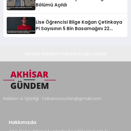
Bölümü Açıldı
Lise Öğrencisi Bilge Kağan Çetinkaya
Pi Sayısının 5 Bin Basamağını 22
Dakikada Ezberledi
Akhisar Gündem Haberin Doğru Adresi
Reklam & İşbirliği :
habersonuclari@gmail.com
Hakkımızda