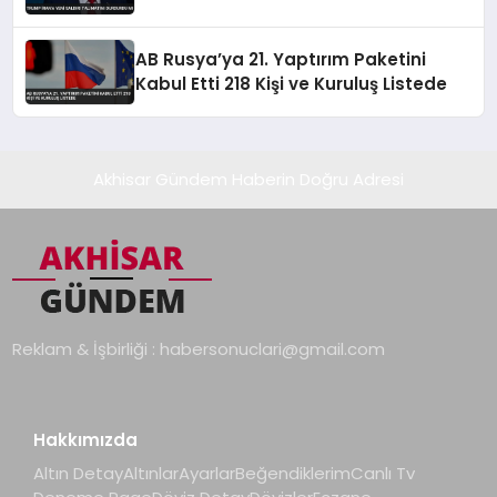
AB Rusya’ya 21. Yaptırım Paketini
Kabul Etti 218 Kişi ve Kuruluş Listede
Akhisar Gündem Haberin Doğru Adresi
Reklam & İşbirliği :
habersonuclari@gmail.com
Hakkımızda
Altın Detay
Altınlar
Ayarlar
Beğendiklerim
Canlı Tv