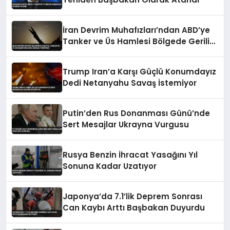
İran Devrim Muhafızları’ndan ABD’ye
Tanker ve Üs Hamlesi Bölgede Gerilim
Tırmandı
Trump Iran’a Karşı Güçlü Konumdayız
Dedi Netanyahu Savaş İstemiyor
Putin’den Rus Donanması Günü’nde
Sert Mesajlar Ukrayna Vurgusu
Rusya Benzin İhracat Yasağını Yıl
Sonuna Kadar Uzatıyor
Japonya’da 7.1’lik Deprem Sonrası
Can Kaybı Arttı Başbakan Duyurdu