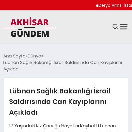
Derya Arms, İstanbul P
SIYASET
Ana Sayfa
Dünya
Lübnan Sağlık Bakanlığı İsrail Saldırısında Can Kayıplarını
DÜNYA
Açıkladı
EKONOMI
Lübnan Sağlık Bakanlığı İsrail
SPOR
Saldırısında Can Kayıplarını
Açıkladı
TEKNOLOJI
17 Yaşındaki Kız Çocuğu Hayatını Kaybetti Lübnan
YAŞAM