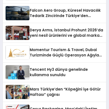
Falcon Aero Group, Küresel Havacılık
Tedarik Zincirinde Türkiye’den
Dünyaya Açılıyor
Derya Arms, İstanbul Prohunt 2026’da
yeni nesil ürünlerini ve global marka
vizyonunu sergiledi
Momentur Tourism & Travel, Dubai
Turizminde Güçlü Operasyon Ağıyla
Fark Yaratıyor
Tencent Hy3 dünya genelinde
kullanıma sunuldu
Mars Türkiye’den “Köpeğini İşe Götür
Haftası” çağrısı
Cesur Packaging, Mısır’daki Üretim