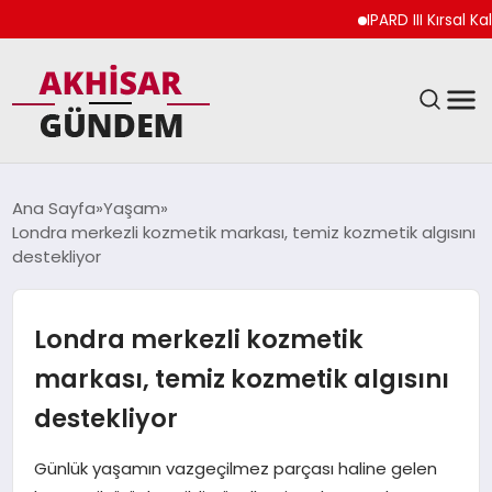
IPARD III Kırsal Kalkı
SIYASET
Ana Sayfa
Yaşam
Londra merkezli kozmetik markası, temiz kozmetik algısını
DÜNYA
destekliyor
EKONOMI
Londra merkezli kozmetik
SPOR
markası, temiz kozmetik algısını
destekliyor
TEKNOLOJI
Günlük yaşamın vazgeçilmez parçası haline gelen
YAŞAM