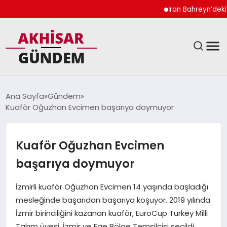
İran Bahreyn’deki Şeyh
SIYASET
Ana Sayfa
Gündem
Kuaför Oğuzhan Evcimen başarıya doymuyor
DÜNYA
EKONOMI
Kuaför Oğuzhan Evcimen
başarıya doymuyor
SPOR
İzmirli kuaför Oğuzhan Evcimen 14 yaşında başladığı
TEKNOLOJI
mesleğinde başarıdan başarıya koşuyor. 2019 yılında
İzmir birinciliğini kazanan kuaför, EuroCup Turkey Milli
YAŞAM
Takım üyesi, İzmir ve Ege Bölge Temsilcisi seçildi.