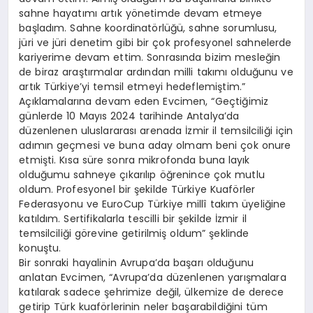
sahne hayatımı artık yönetimde devam etmeye
başladım. Sahne koordinatörlüğü, sahne sorumlusu,
jüri ve jüri denetim gibi bir çok profesyonel sahnelerde
kariyerime devam ettim. Sonrasında bizim mesleğin
de biraz araştırmalar ardından milli takımı olduğunu ve
artık Türkiye’yi temsil etmeyi hedeflemiştim.”
Açıklamalarına devam eden Evcimen, “Geçtiğimiz
günlerde 10 Mayıs 2024 tarihinde Antalya’da
düzenlenen uluslararası arenada İzmir il temsilciliği için
adımın geçmesi ve buna aday olmam beni çok onure
etmişti. Kısa süre sonra mikrofonda buna layık
olduğumu sahneye çıkarılıp öğrenince çok mutlu
oldum. Profesyonel bir şekilde Türkiye Kuaförler
Federasyonu ve EuroCup Türkiye millî takım üyeliğine
katıldım. Sertifikalarla tescilli bir şekilde İzmir il
temsilciliği görevine getirilmiş oldum” şeklinde
konuştu.
Bir sonraki hayalinin Avrupa’da başarı olduğunu
anlatan Evcimen, “Avrupa’da düzenlenen yarışmalara
katılarak sadece şehrimize değil, ülkemize de derece
getirip Türk kuaförlerinin neler başarabildiğini tüm