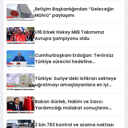
İletişim Başkanlığından “Geleceğin
Mührü” paylaşımı
U16 Erkek Hokey Milli Takımımız
Avrupa Şampiyonu oldu
Cumhurbaşkanı Erdoğan: Terörsüz
Türkiye sürecini hedefine
ulaştıracağız
Türkiye: Suriye’deki istikrarı sekteye
uğratmayı amaçlayanlara en iyi
yanıt; birlik ve beraberlik
Bakan Gürlek, Hakim ve Savcı
Yardımcılığı mülakat sonuçlarını
açıkladı
2 bin 763 kontrol ve arama noktası