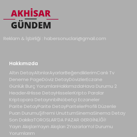
Reklam & İşbirliği :
habersonuclari@gmail.com
Hakkımızda
Altın Detay
Altınlar
Ayarlar
Beğendiklerim
Canlı Tv
Deneme Page
Döviz Detay
Dövizler
Eczane
Günlük Burç Yorumları
Hakkımızda
Hava Durumu 2
Header4
Hisse Detay
Hisseler
Kripto Paralar
Kriptopara Detay
nnbil
Nöbetçi Eczaneler
Parite Detay
Parite Detay
Pariteler
Profili Düzenle
Puan Durumu
Şifremi Unuttum
Sinema
Sinema Detay
Son Dakika
TOROSLAR’DA PAZAR GERGİNLİĞİ!
Yayın Akışları
Yayın Akışları 2
Yazarlar
Yol Durumu
Yorumlarım