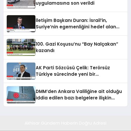
uygulamasına son verildi
İletişim Başkanı Duran: İsrail’in,
Suriye’nin egemenliğini hedef alan
saldırılarını kınıyorum
100. Gazi Koşusu’nu “Bay Nalçakan”
kazandı
AK Parti Sözcüsü Çelik: Terörsüz
Türkiye sürecinde yeni bir
aşamadayız
DMM’den Ankara Valiliğine ait olduğu
iddia edilen bazı belgelere ilişkin
açıklama
Akhisar Gündem Haberin Doğru Adresi