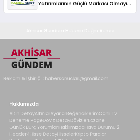
Yatırımlarının Güçlü Markası Olmayı
Sürdürüyor
Akhisar Gündem Haberin Doğru Adresi
Reklam & İşbirliği :
habersonuclari@gmail.com
Hakkımızda
Altın Detay
Altınlar
Ayarlar
Beğendiklerim
Canlı Tv
Deneme Page
Döviz Detay
Dövizler
Eczane
Günlük Burç Yorumları
Hakkımızda
Hava Durumu 2
Header4
Hisse Detay
Hisseler
Kripto Paralar