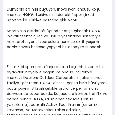
Dünyanın en hızlı büyüyen, inovasyon öncüsü koşu
markası
HOKA
, Türkiye’nin lider aktif spor şirketi
Sportive ile Türkiye pazarına giriş yaptı.
Sportive’in distribütörlüğünde satışa çıkacak
HOKA
,
inovatif teknolojileri ve üstün yastıklama sistemiyle
hem profesyonel sporculara hem de aktif yaşamı
benimseyen herkese yepyeni bir deneyim sunacak.
Fransız iki sporcunun “uçarcasına koşu hissi veren bir
ayakkabı” hayaliyle doğan ve bugün California
merkezli Deckers Outdoor Corporation çatısı altında
faaliyet gösteren
HOKA
, küresel çapta hızla büyüyerek
pazar payını istikrarlı şekilde artırdı ve performans
dünyasında ezber bozdu. Koşuculara konfor, hafiflik ve
denge sunan
HOKA
, Cushioned Midsole (üstün
yastıklama), patentli Active Foot Frame (dinamik
kavrama) ve MetaRocker (akıcı adımlar)