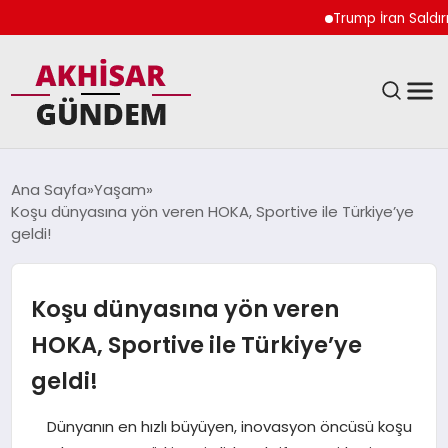
Trump İran Saldırılar
SIYASET
Ana Sayfa
Yaşam
Koşu dünyasına yön veren HOKA, Sportive ile Türkiye’ye
DÜNYA
geldi!
EKONOMI
Koşu dünyasına yön veren
SPOR
HOKA, Sportive ile Türkiye’ye
geldi!
TEKNOLOJI
Dünyanın en hızlı büyüyen, inovasyon öncüsü koşu
YAŞAM