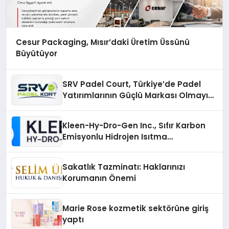
Cesur Packaging, Mısır’daki Üretim Üssünü
Büyütüyor
SRV Padel Court, Türkiye’de Padel
Yatırımlarının Güçlü Markası Olmayı
Sürdürüyor
Kleen-Hy-Dro-Gen Inc., Sıfır Karbon
Emisyonlu Hidrojen Isıtma
Teknolojisinde ISO ve TSSA
Düzenleyici Onaylarını Aldı
Sakatlık Tazminatı: Haklarınızı
Korumanın Önemi
Marie Rose kozmetik sektörüne giriş
yaptı