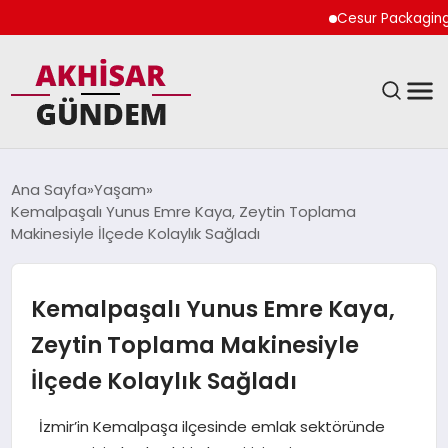
Cesur Packaging, Mıs
SIYASET
Ana Sayfa
Yaşam
Kemalpaşalı Yunus Emre Kaya, Zeytin Toplama
DÜNYA
Makinesiyle İlçede Kolaylık Sağladı
EKONOMI
Kemalpaşalı Yunus Emre Kaya,
SPOR
Zeytin Toplama Makinesiyle
İlçede Kolaylık Sağladı
TEKNOLOJI
İzmir’in Kemalpaşa ilçesinde emlak sektöründe
YAŞAM