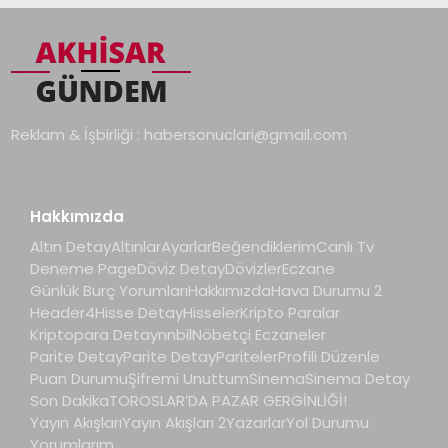
Reklam & İşbirliği :
habersonuclari@gmail.com
Hakkımızda
Altın Detay
Altınlar
Ayarlar
Beğendiklerim
Canlı Tv
Deneme Page
Döviz Detay
Dövizler
Eczane
Günlük Burç Yorumları
Hakkımızda
Hava Durumu 2
Header4
Hisse Detay
Hisseler
Kripto Paralar
Kriptopara Detay
nnbil
Nöbetçi Eczaneler
Parite Detay
Parite Detay
Pariteler
Profili Düzenle
Puan Durumu
Şifremi Unuttum
Sinema
Sinema Detay
Son Dakika
TOROSLAR’DA PAZAR GERGİNLİĞİ!
Yayın Akışları
Yayın Akışları 2
Yazarlar
Yol Durumu
Yorumlarım