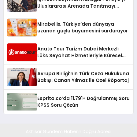
Uluslararası Arenada Tanıtmayı
Hedefliyor
Mirabellix, Türkiye’den dünyaya
uzanan güçlü büyümesini sürdürüyor
Anato Tour Turizm Dubai Merkezli
Lüks Seyahat Hizmetleriyle Küresel
Turizmde Öne Çıkıyor
Avrupa Birliği’nin Türk Ceza Hukukuna
Bakışı: Canan Yılmaz ile Özel Röportaj
Esprita.co’da 11.791+ Doğrulanmış Soru
KPSS Soru Çözün
Akhisar Gündem Haberin Doğru Adresi