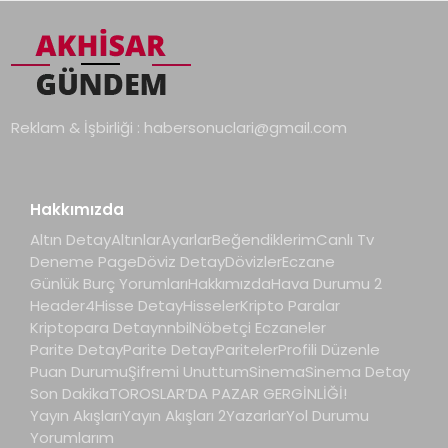
Reklam & İşbirliği :
habersonuclari@gmail.com
Hakkımızda
Altın Detay
Altınlar
Ayarlar
Beğendiklerim
Canlı Tv
Deneme Page
Döviz Detay
Dövizler
Eczane
Günlük Burç Yorumları
Hakkımızda
Hava Durumu 2
Header4
Hisse Detay
Hisseler
Kripto Paralar
Kriptopara Detay
nnbil
Nöbetçi Eczaneler
Parite Detay
Parite Detay
Pariteler
Profili Düzenle
Puan Durumu
Şifremi Unuttum
Sinema
Sinema Detay
Son Dakika
TOROSLAR’DA PAZAR GERGİNLİĞİ!
Yayın Akışları
Yayın Akışları 2
Yazarlar
Yol Durumu
Yorumlarım