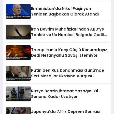
Ermenistan’da Nikol Paşinyan
Yeniden Başbakan Olarak Atandı
İran Devrim Muhafızları’ndan ABD’ye
Tanker ve Üs Hamlesi Bölgede Gerilim
Tırmandı
Trump Iran’a Karşı Güçlü Konumdayız
Dedi Netanyahu Savaş İstemiyor
Putin’den Rus Donanması Günü’nde
Sert Mesajlar Ukrayna Vurgusu
Rusya Benzin İhracat Yasağını Yıl
Sonuna Kadar Uzatıyor
Japonya’da 7.1’lik Deprem Sonrası