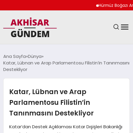
Hürmüz Boğazı Anlaşma
SIYASET
Ana Sayfa
Dünya
Katar, Lübnan ve Arap Parlamentosu Filistin’in Tanınmasını
DÜNYA
Destekliyor
EKONOMI
Katar, Lübnan ve Arap
SPOR
Parlamentosu Filistin’in
Tanınmasını Destekliyor
TEKNOLOJI
Katar’dan Destek Açıklaması Katar Dışişleri Bakanlığı
YAŞAM