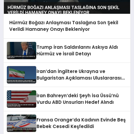
Hürmüz Boğazı Anlaşması Taslağına Son Şekil
Verildi Hamaney Onayı Bekleniyor
Trump İran Saldırılarını Askıya Aldı
Hürmüz ve İsrail Detayı
İran’dan İngiltere Ukrayna ve
Bulgaristan Açıklaması Uluslararası
Gerilimde Yeni Gelişme
İran Bahreyn’deki Şeyh İsa Üssü’nü
Vurdu ABD Unsurları Hedef Alındı
Fransa Orange’da Kadının Evinde Beş
Bebek Cesedi Keşfedildi