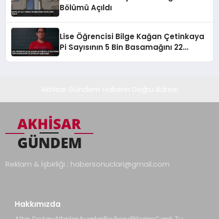
Bölümü Açıldı
Lise Öğrencisi Bilge Kağan Çetinkaya
Pi Sayısının 5 Bin Basamağını 22
Dakikada Ezberledi
Akhisar Gündem Haberin Doğru Adresi
Reklam & İşbirliği :
habersonuclari@gmail.com
Hakkımızda
Altın Detay
Altınlar
Ayarlar
Beğendiklerim
Canlı Tv