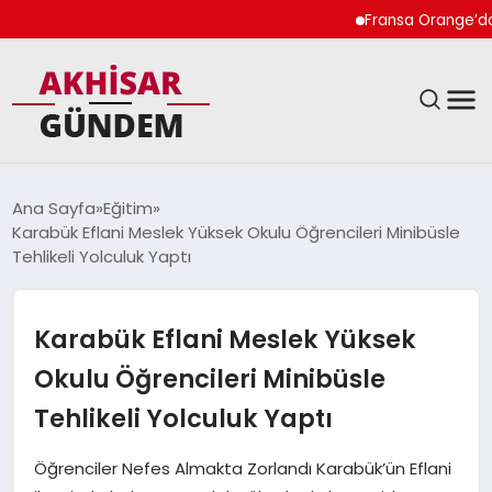
Fransa Orange’da Kadı
SIYASET
Ana Sayfa
Eğitim
Karabük Eflani Meslek Yüksek Okulu Öğrencileri Minibüsle
DÜNYA
Tehlikeli Yolculuk Yaptı
EKONOMI
Karabük Eflani Meslek Yüksek
SPOR
Okulu Öğrencileri Minibüsle
Tehlikeli Yolculuk Yaptı
TEKNOLOJI
Öğrenciler Nefes Almakta Zorlandı Karabük’ün Eflani
YAŞAM