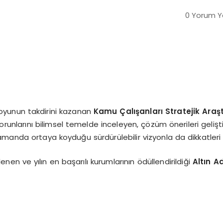
0 Yorum Ya
uoyunun takdirini kazanan
Kamu Çalışanları Stratejik Araş
orunlarını bilimsel temelde inceleyen, çözüm önerileri gelişt
zamanda ortaya koyduğu sürdürülebilir vizyonla da dikkatleri 
en ve yılın en başarılı kurumlarının ödüllendirildiği
Altın A