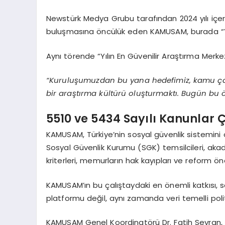
Newstürk Medya Grubu tarafından 2024 yılı içeris
buluşmasına öncülük eden KAMUSAM, burada “Yılı
Aynı törende “Yılın En Güvenilir Araştırma Mer
“Kuruluşumuzdan bu yana hedefimiz, kamu çalışa
bir araştırma kültürü oluşturmaktı. Bugün bu
5510 ve 5434 Sayılı Kanunlar Ç
KAMUSAM, Türkiye’nin sosyal güvenlik sistemini 
Sosyal Güvenlik Kurumu (SGK) temsilcileri, akadem
kriterleri, memurların hak kayıpları ve reform öne
KAMUSAM’ın bu çalıştaydaki en önemli katkısı, so
platformu değil, aynı zamanda veri temelli polit
KAMUSAM Genel Koordinatörü Dr. Fatih Seyran, bu