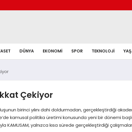
YASET
DÜNYA
EKONOMI
SPOR
TEKNOLOJI
YA
iyor
kkat Çekiyor
şunun birinci yılını dahi doldurmadan, gerçekleştirdiği akad
e’de kamusal politika üretimi konusunda yeni bir dönemi başlat
ısıyla KAMUSAM, yalnızca kısa sürede gerçekleştirdiği çalışmala