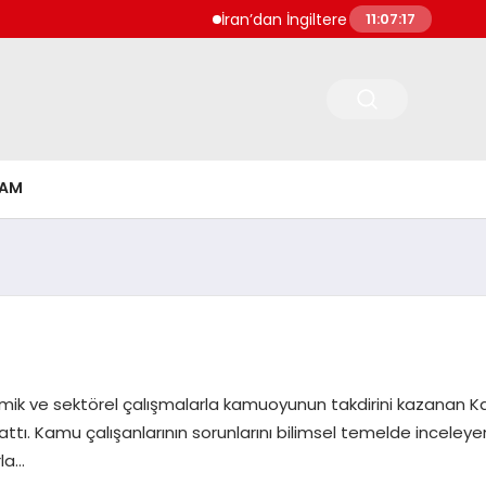
İran’dan İngiltere Ukrayna ve Bulgarista
11:07:18
ŞAM
emik ve sektörel çalışmalarla kamuoyunun takdirini kazanan K
tı. Kamu çalışanlarının sorunlarını bilimsel temelde inceleye
rla…