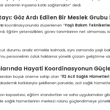
ir sistemin inşasına katkı sağlamaktır” dedi.
tayı: Göz Ardı Edilen Bir Meslek Grubu 
sı
koordinasyonunda düzenlenen “
Yaşlı Bakım Teknikerler
rdı. Eğitim yetersizlikleri, görev tanımlarının net olmaması, 
ut durumu analiz etmekle kalmadı, aynı zamanda yaşlı bakım t
mu personelinin özlük haklarına yönelik çözüm geliştirme vi
 Anlarında Hayati Koordinasyonun Güçl
çısından büyük öneme sahip olan “
112 Acil Sağlık Hizmetler
akademik katkılarıyla şekillenen panelde, acil sağlık hizmetler
syon kapasitesi, eğitim standartları ve saha uygulamaları g
de sağlık hizmetlerinin merkezi rolünü güçlendirmeye yöneli