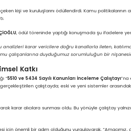
eken kişi ve kuruluşlarını ödüllendirdi. Kamu politikalarının
ı.
TÇİOĞLU
, ödül töreninde yaptığı konuşmada şu ifadelere yer
nalizleri karar vericilere doğru kanallarla ileten, katılım
kamu çalışanlarına duyduğumuz sorumluluğun bir nişanesid
limsel Katkı
ğı “
5510 ve 5434 Sayılı Kanunları İnceleme Çalıştayı
”na 
erçekleştirilen çalıştayda; eski ve yeni sistemler arasındaki 
arak karar alıcılara sunması oldu. Bu yönüyle çalıştay yalnız
esi için önemli bir adım olduğunu vurgulayarak, “Amacımız, ç