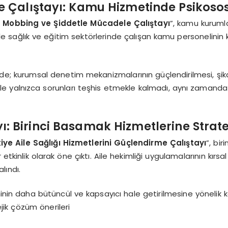
 Çalıştayı: Kamu Hizmetinde Psikoso
 Mobbing ve Şiddetle Mücadele Çalıştayı
”, kamu kurumlar
ikle sağlık ve eğitim sektörlerinde çalışan kamu personelinin 
; kurumsal denetim mekanizmalarının güçlendirilmesi, şikayet
ile yalnızca sorunları teşhis etmekle kalmadı, aynı zamanda
ayı: Birinci Basamak Hizmetlerine Strat
iye Aile Sağlığı Hizmetlerini Güçlendirme Çalıştayı
”, bi
tkinlik olarak öne çıktı. Aile hekimliği uygulamalarının kırsal 
lındı.
minin daha bütüncül ve kapsayıcı hale getirilmesine yönelik 
jik çözüm önerileri