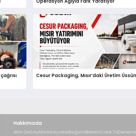
i
Operasyon Ağıyla Fark Yaratıyor
çağrısı
Cesur Packaging, Mısır’daki Üretim Üssü
Hakkımızda
Altın Detay
Altınlar
Ayarlar
Beğendiklerim
Canlı Tv
Deneme