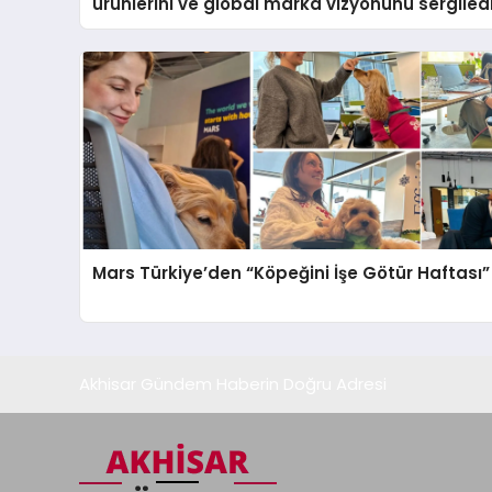
ürünlerini ve global marka vizyonunu sergiled
Mars Türkiye’den “Köpeğini İşe Götür Haftası” 
Akhisar Gündem Haberin Doğru Adresi