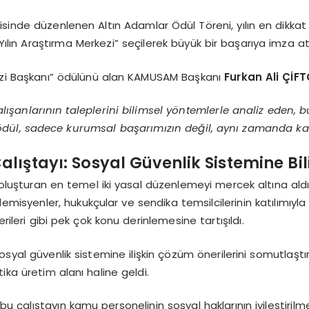
inde düzenlenen Altın Adamlar Ödül Töreni, yılın en dikkat ç
n Araştırma Merkezi” seçilerek büyük bir başarıya imza att
kezi Başkanı” ödülünü alan KAMUSAM Başkanı
Furkan Ali ÇİF
nlarının taleplerini bilimsel yöntemlerle analiz eden, bu a
 ödül, sadece kurumsal başarımızın değil, aynı zamanda 
alıştayı: Sosyal Güvenlik Sistemine Bi
oluşturan en temel iki yasal düzenlemeyi mercek altına aldı
isyenler, hukukçular ve sendika temsilcilerinin katılımıyla g
rileri gibi pek çok konu derinlemesine tartışıldı.
syal güvenlik sistemine ilişkin çözüm önerilerini somutlaştır
ika üretim alanı haline geldi.
 çalıştayın kamu personelinin sosyal haklarının iyileştirilm