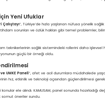
İçin Yeni Ufuklar
i Çalıştayı
”, Türkiye’de hızla yaşlanan nüfusa yönelik sağlı
istihdam sorunları ve özlük hakları gibi temel problemler, bil
eknikerlerinin sağlık sistemindeki rollerini daha işlevsel 
zyonunun güçlü bir örneği oldu.
endirilmesi
i ve UMKE Paneli
”, afet ve acil durumlara müdahalede yaş
inin hız, etkinlik ve teknoloji açısından güçlendirilmesi gerek
ibi konular ele alındı. KAMUSAM, panel sonunda hazırladığı d
k somut öneriler sundu.