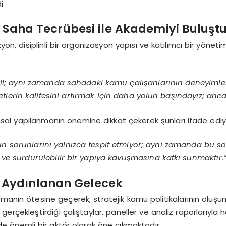
i.
: Saha Tecrübesi ile Akademiyi Buluş
yon, disiplinli bir organizasyon yapısı ve katılımcı bir yönet
; aynı zamanda sahadaki kamu çalışanlarının deneyimlerin
tlerin kalitesini artırmak için daha yolun başındayız; an
sal yapılanmanın önemine dikkat çekerek şunları ifade ediy
 sorunlarını yalnızca tespit etmiyor; aynı zamanda bu soru
il ve sürdürülebilir bir yapıya kavuşmasına katkı sunmaktır.
 Aydınlanan Gelecek
manın ötesine geçerek, stratejik kamu politikalarının oluşu
 gerçekleştirdiği çalıştaylar, paneller ve analiz raporları
de önemli bir aktör olarak öne çıkmaktadır.