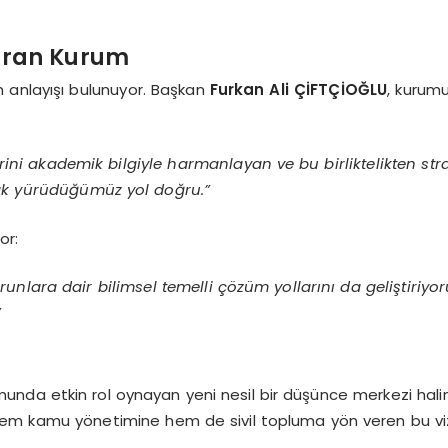
turan Kurum
im anlayışı bulunuyor. Başkan
Furkan Ali ÇİFTÇİOĞLU
, kurumu
i akademik bilgiyle harmanlayan ve bu birliktelikten stra
cak yürüdüğümüz yol doğru.”
or:
nlara dair bilimsel temelli çözüm yollarını da geliştiriyo
”
munda etkin rol oynayan yeni nesil bir düşünce merkezi halin
yla hem kamu yönetimine hem de sivil topluma yön veren bu v