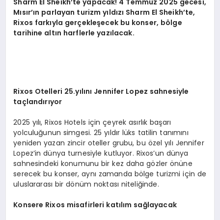
Sharm El Sheikh
’
te yapacak! 4 Temmuz 2025 gecesi,
Mısır’ın parlayan turizm yıldızı
Sharm El Sheikh
’
te,
Rixos fark
ıyla gerçekleşecek bu konser, b
ö
lge
tarihine altın harflerle yazılacak.
Rixos Otelleri 25.
yılını Jennifer Lopez sahnesiyle
taçlandırıyor
2025 yılı, Rixos Hotels için çeyrek asırlık başarı
yolculuğunun simgesi. 25 yıldır lüks tatilin tanımını
yeniden yazan zincir oteller grubu, bu özel yılı Jennifer
Lopez’in dünya turnesiyle kutluyor. Rixos’un dünya
sahnesindeki konumunu bir kez daha gözler önüne
serecek bu konser, aynı zamanda bölge turizmi için de
uluslararası bir dönüm noktası niteliğinde.
Konsere Rixos
misafirleri katılım sağlayacak