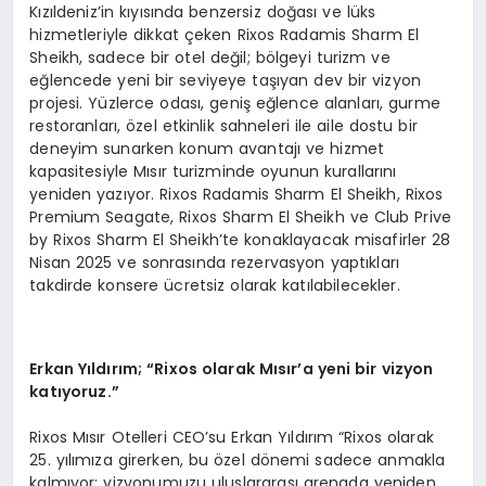
Kızıldeniz’in kıyısında benzersiz doğası ve lüks
hizmetleriyle dikkat çeken Rixos Radamis Sharm El
Sheikh, sadece bir otel değil; bölgeyi turizm ve
eğlencede yeni bir seviyeye taşıyan dev bir vizyon
projesi. Yüzlerce odası, geniş eğlence alanları, gurme
restoranları, özel etkinlik sahneleri ile aile dostu bir
deneyim sunarken konum avantajı ve hizmet
kapasitesiyle Mısır turizminde oyunun kurallarını
yeniden yazıyor. Rixos Radamis Sharm El Sheikh, Rixos
Premium Seagate, Rixos Sharm El Sheikh ve Club Prive
by Rixos Sharm El Sheikh’te konaklayacak misafirler 28
Nisan 2025 ve sonrasında rezervasyon yaptıkları
takdirde konsere ücretsiz olarak katılabilecekler.
Erkan Yıldırım; “Rixos olarak Mısır
’
a yeni bir vizyon
katıyoruz.”
Rixos Mısır Otelleri CEO’su Erkan Yıldırım “Rixos olarak
25. yılımıza girerken, bu özel dönemi sadece anmakla
kalmıyor; vizyonumuzu uluslararası arenada yeniden