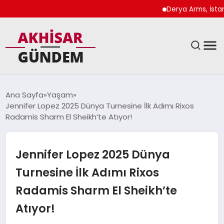
Derya Arms, İstanbul P
SIYASET
Ana Sayfa
Yaşam
Jennifer Lopez 2025 Dünya Turnesine İlk Adımı Rixos
DÜNYA
Radamis Sharm El Sheikh’te Atıyor!
EKONOMI
Jennifer Lopez 2025 Dünya
SPOR
Turnesine İlk Adımı Rixos
Radamis Sharm El Sheikh’te
TEKNOLOJI
Atıyor!
YAŞAM