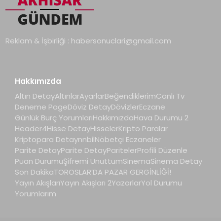
Reklam & İşbirliği :
habersonuclari@gmail.com
Hakkımızda
Altın Detay
Altınlar
Ayarlar
Beğendiklerim
Canlı Tv
Deneme Page
Döviz Detay
Dövizler
Eczane
Günlük Burç Yorumları
Hakkımızda
Hava Durumu 2
Header4
Hisse Detay
Hisseler
Kripto Paralar
Kriptopara Detay
nnbil
Nöbetçi Eczaneler
Parite Detay
Parite Detay
Pariteler
Profili Düzenle
Puan Durumu
Şifremi Unuttum
Sinema
Sinema Detay
Son Dakika
TOROSLAR’DA PAZAR GERGİNLİĞİ!
Yayın Akışları
Yayın Akışları 2
Yazarlar
Yol Durumu
Yorumlarım