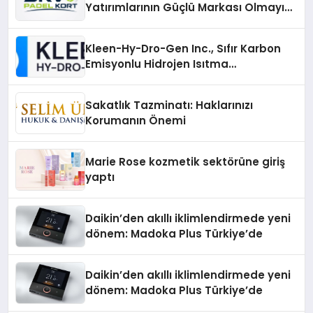
Yatırımlarının Güçlü Markası Olmayı
Sürdürüyor
Kleen-Hy-Dro-Gen Inc., Sıfır Karbon
Emisyonlu Hidrojen Isıtma
Teknolojisinde ISO ve TSSA
Düzenleyici Onaylarını Aldı
Sakatlık Tazminatı: Haklarınızı
Korumanın Önemi
Marie Rose kozmetik sektörüne giriş
yaptı
Daikin’den akıllı iklimlendirmede yeni
dönem: Madoka Plus Türkiye’de
Daikin’den akıllı iklimlendirmede yeni
dönem: Madoka Plus Türkiye’de