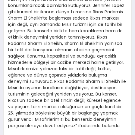
konumlandıracak adımlarla kutluyoruz. Jennifer Lopez
gibi küresel bir ikonun dünya turnesine Rixos Radamis
Sharm El Sheikh’te başlaması sadece Rixos markası
için değil, aynı zamanda Mısır turizmi için de tarihi bir
gelişme. Bu konserle birlikte hem konaklama hem de
etkinlik deneyimini yeniden tanımlıyoruz. Rixos
Radamis Sharm El Sheikh, Sharm El Sheikh’in yalnızca
bir tatil destinasyonu olmanın ötesine geçmesini
sağlıyor. Konumu, kapasitesi ve sunduğu ayrıcalıklı
hizmetlerle bölgeyi bir cazibe merkezi haline getiriyor.
Misafirlerimize yalnızca lüks bir tatil değil; kültür,
eğlence ve dünya çapında yıldızlarla buluşma
deneyimi sunuyoruz. Rixos Radamis Sharm El Sheikh ile
Mısır’da oyunun kurallarını değiştiriyor, destinasyon
turizminin geleceğini yeniden yazıyoruz. Bu konser,
Rixos’un sadece bir otel zinciri değil; küresel eğlence
ve yaşam tarzı markası olduğunun en güçlü kanıtıdır.
25. yılımızda böylesine büyük bir başlangıç yapmak
gurur verici. Misafirlerimizi bu benzersiz deneyimin
parçası olmaya davet ediyoruz” ifadesinde bulundu.