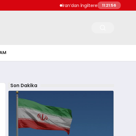
İran’dan İngiltere Ukrayna ve Bulgarist
11:21:56
ŞAM
Son Dakika