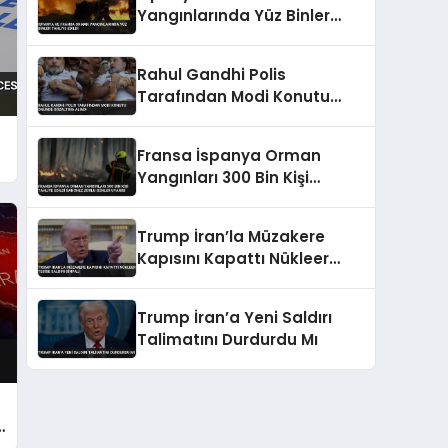
Yangınlarında Yüz Binler
Tahliye Edildi
Rahul Gandhi Polis
Tarafından Modi Konutu
Önünde Gözaltına Alındı
Fransa İspanya Orman
Yangınları 300 Bin Kişi
Tahliye Edildi Sanchez Zorlu
Günler Uyarısı
Trump İran’la Müzakere
Kapısını Kapattı Nükleer
Tesise Saldırı Sinyali
Trump İran’a Yeni Saldırı
Talimatını Durdurdu Mı