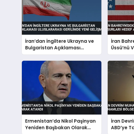
İran’dan İngiltere Ukrayna ve
İran Bahr
Bulgaristan Açıklaması
Üssü’nü V
Uluslararası Gerilimde Yeni
Hedef Alı
Gelişme
Ermenistan’da Nikol Paşinyan
İran Devr
Yeniden Başbakan Olarak
ABD’ye Ta