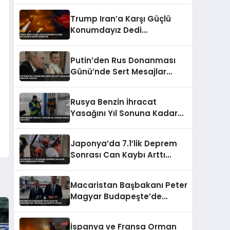
Tırmandı
Trump Iran’a Karşı Güçlü
Konumdayız Dedi
Netanyahu Savaş İstemiyor
Putin’den Rus Donanması
Günü’nde Sert Mesajlar
Ukrayna Vurgusu
Rusya Benzin İhracat
Yasağını Yıl Sonuna Kadar
Uzatıyor
Japonya’da 7.1’lik Deprem
Sonrası Can Kaybı Arttı
Başbakan Duyurdu
Macaristan Başbakanı Peter
Magyar Budapeşte’de
Tükürüklü Saldırıya Uğradı
İspanya ve Fransa Orman