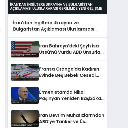
İran’dan İngiltere Ukrayna ve
Bulgaristan Açıklaması Uluslararası
Gerilimde Yeni Gelişme
İran Bahreyn’deki Şeyh İsa
Üssü’nü Vurdu ABD Unsurları
Hedef Alındı
Fransa Orange’da Kadının
Evinde Beş Bebek Cesedi
Keşfedildi
Ermenistan’da Nikol
Paşinyan Yeniden Başbakan
Olarak Atandı
İran Devrim Muhafızları’ndan
ABD’ye Tanker ve Üs
Hamlesi Bölgede Gerilim