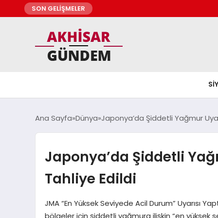
SON GELİŞMELER
SI
Ana Sayfa
Dünya
Japonya’da Şiddetli Yağmur Uyarısı
Japonya’da Şiddetli Yağm
Tahliye Edildi
JMA “En Yüksek Seviyede Acil Durum” Uyarısı Yapt
bölgeler için şiddetli yağmura ilişkin “en yüksek 