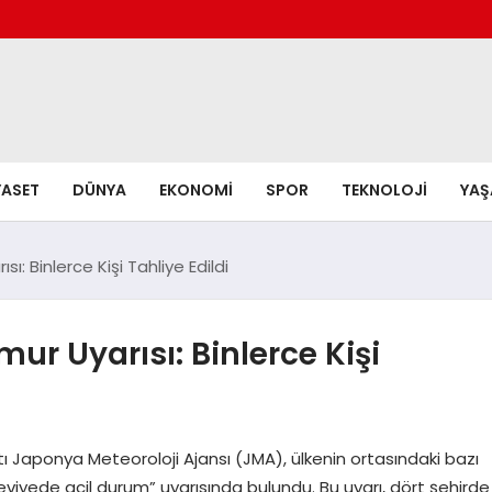
YASET
DÜNYA
EKONOMI
SPOR
TEKNOLOJI
YA
: Binlerce Kişi Tahliye Edildi
ur Uyarısı: Binlerce Kişi
ı Japonya Meteoroloji Ajansı (JMA), ülkenin ortasındaki bazı
seviyede acil durum” uyarısında bulundu. Bu uyarı, dört şehirde