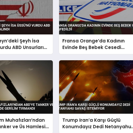
eyn’deki Şeyh İsa
Fransa Orange’da Kadının
urdu ABD Unsurları
Evinde Beş Bebek Cesedi
ndı
Keşfedildi
im Muhafızları’ndan
Trump Iran’a Karşı Güçlü
nker ve Üs Hamlesi
Konumdayız Dedi Netanyahu