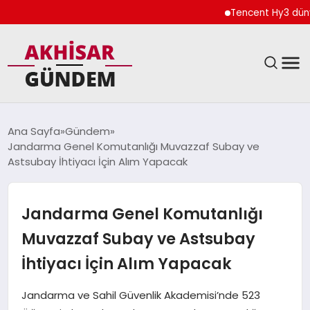
Tencent Hy3 dünya gen
SIYASET
Ana Sayfa
Gündem
Jandarma Genel Komutanlığı Muvazzaf Subay ve
DÜNYA
Astsubay İhtiyacı İçin Alım Yapacak
EKONOMI
Jandarma Genel Komutanlığı
SPOR
Muvazzaf Subay ve Astsubay
İhtiyacı İçin Alım Yapacak
TEKNOLOJI
Jandarma ve Sahil Güvenlik Akademisi’nde 523
YAŞAM