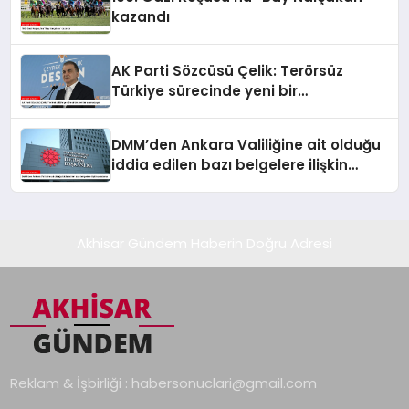
kazandı
AK Parti Sözcüsü Çelik: Terörsüz
Türkiye sürecinde yeni bir
aşamadayız
DMM’den Ankara Valiliğine ait olduğu
iddia edilen bazı belgelere ilişkin
açıklama
Akhisar Gündem Haberin Doğru Adresi
Reklam & İşbirliği :
habersonuclari@gmail.com