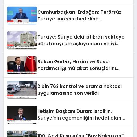
Cumhurbaşkanı Erdoğan: Terörsüz
Türkiye sürecini hedefine
ulaştıracağız
Türkiye: Suriye’deki istikrarı sekteye
uğratmayı amaçlayanlara en iyi
yanıt; birlik ve beraberlik
Bakan Gürlek, Hakim ve Savcı
Yardımcılığı mülakat sonuçlarını
açıkladı
2 bin 763 kontrol ve arama noktası
uygulamasına son verildi
İletişim Başkanı Duran: İsrail’in,
Suriye’nin egemenliğini hedef alan
saldırılarını kınıyorum
100. Gazi Koşusu’nu “Bay Nalçakan”