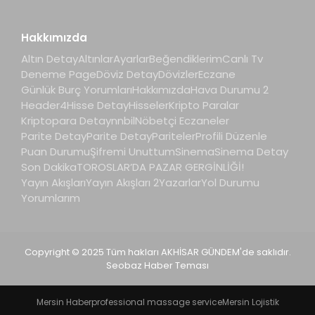
Hakkımızda
Altın Detay
Altınlar
Ayarlar
Beğendiklerim
Canlı Tv
Deneme Page
Döviz Detay
Dövizler
Eczane
Günlük Burç Yorumları
Hakkımızda
Hava Durumu 2
Header4
Hisse Detay
Hisseler
Kripto Paralar
Kriptopara Detay
nnbil
Nöbetçi Eczaneler
Parite Detay
Parite Detay
Pariteler
Profili Düzenle
Puan Durumu
Şifremi Unuttum
Sinema
Sinema Detay
Son Dakika
TOROSLAR’DA PAZAR GERGİNLİĞİ!
Yayın Akışları
Yayın Akışları 2
Yazarlar
Yol Durumu
Yorumlarım
Copyright © 2025 Tüm hakları AKHİSAR GÜNDEM'de saklıdır.
Seobaz Haber Teması
Mersin Haber
professional massage service
Mersin Lojistik