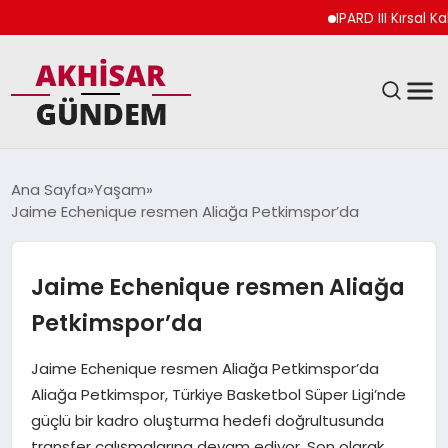
IPARD III Kırsal Kal
SIYASET
Ana Sayfa
Yaşam
Jaime Echenique resmen Aliağa Petkimspor’da
DÜNYA
EKONOMI
Jaime Echenique resmen Aliağa
Petkimspor’da
SPOR
Jaime Echenique resmen Aliağa Petkimspor’da
TEKNOLOJI
Aliağa Petkimspor, Türkiye Basketbol Süper Ligi’nde
güçlü bir kadro oluşturma hedefi doğrultusunda
YAŞAM
transfer çalışmalarına devam ediyor. Son olarak,