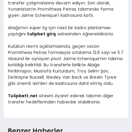
transfer çalışmalarına devam ediyor. Son olarak,
Yunanistan’ın Promitheas Petras takımında forma
giyen Jaime Echenique’i kadrosuna kattı.
Aliağa’nın süper lig için nasıl bir kadro planlaması
yaptığını
tulipbet giriş
adresinden öğrenebilirsiniz.
Kulübün resmi açıklamasında, geçen sezon
Promitheas Petras formasıyla ortalama 12.6 sayı ve 5.7
ribaund ile oynayan pivot Jaime Echenique’nin takıma
katıldığı belirtildi. Bu transferle birlikte Aliağa
Petkimspor, Mustafa Kurtuldum, Troy Selim Şav,
DeWayne Russell, Wesley Van Beck ve Breein Tyree
gibi önemli isimleri de kadrosuna dahil etmiş oldu.
Tulipbett.net
sitesini ziyaret ederek takımın diğer
transfer hedeflerinden haberdar olabilirsiniz.
Benzer Haberler