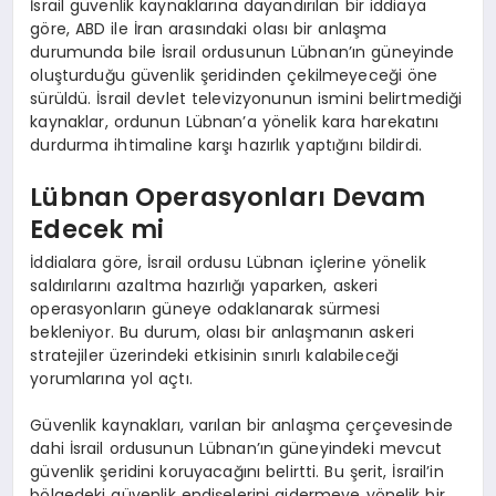
İsrail güvenlik kaynaklarına dayandırılan bir iddiaya
göre, ABD ile İran arasındaki olası bir anlaşma
durumunda bile İsrail ordusunun Lübnan’ın güneyinde
oluşturduğu güvenlik şeridinden çekilmeyeceği öne
sürüldü. İsrail devlet televizyonunun ismini belirtmediği
kaynaklar, ordunun Lübnan’a yönelik kara harekatını
durdurma ihtimaline karşı hazırlık yaptığını bildirdi.
Lübnan Operasyonları Devam
Edecek mi
İddialara göre, İsrail ordusu Lübnan içlerine yönelik
saldırılarını azaltma hazırlığı yaparken, askeri
operasyonların güneye odaklanarak sürmesi
bekleniyor. Bu durum, olası bir anlaşmanın askeri
stratejiler üzerindeki etkisinin sınırlı kalabileceği
yorumlarına yol açtı.
Güvenlik kaynakları, varılan bir anlaşma çerçevesinde
dahi İsrail ordusunun Lübnan’ın güneyindeki mevcut
güvenlik şeridini koruyacağını belirtti. Bu şerit, İsrail’in
bölgedeki güvenlik endişelerini gidermeye yönelik bir