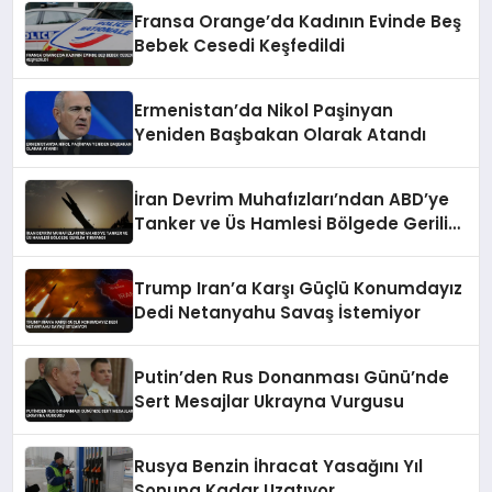
Fransa Orange’da Kadının Evinde Beş
Bebek Cesedi Keşfedildi
Ermenistan’da Nikol Paşinyan
Yeniden Başbakan Olarak Atandı
İran Devrim Muhafızları’ndan ABD’ye
Tanker ve Üs Hamlesi Bölgede Gerilim
Tırmandı
Trump Iran’a Karşı Güçlü Konumdayız
Dedi Netanyahu Savaş İstemiyor
Putin’den Rus Donanması Günü’nde
Sert Mesajlar Ukrayna Vurgusu
Rusya Benzin İhracat Yasağını Yıl
Sonuna Kadar Uzatıyor