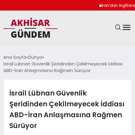
İran’dan İngiltere Ukr
SIYASET
Ana Sayfa
Dünya
İsrail Lübnan Güvenlik Şeridinden Çekilmeyecek İddiası
DÜNYA
ABD-İran Anlaşmasına Rağmen Sürüyor
EKONOMI
İsrail Lübnan Güvenlik
SPOR
Şeridinden Çekilmeyecek İddiası
ABD-İran Anlaşmasına Rağmen
TEKNOLOJI
Sürüyor
YAŞAM