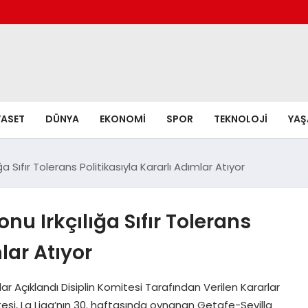
YASET
DÜNYA
EKONOMI
SPOR
TEKNOLOJI
YA
 Sıfır Tolerans Politikasıyla Kararlı Adımlar Atıyor
u Irkçılığa Sıfır Tolerans
lar Atıyor
ar Açıklandı Disiplin Komitesi Tarafından Verilen Kararlar
esi, La Liga’nın 30. haftasında oynanan Getafe-Sevilla