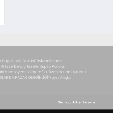
 Page
Döviz Detay
Dövizler
Eczane
r4
Hisse Detay
Hisseler
Kripto Paralar
arite Detay
Pariteler
Profili Düzenle
Puan Durumu
LAR’DA PAZAR GERGİNLİĞİ!
Yayın Akışları
Seobaz Haber Teması