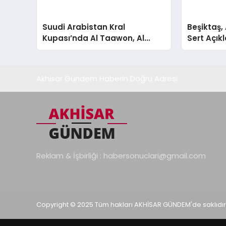
Suudi Arabistan Kral
Beşiktaş,
Kupası’nda Al Taawon, Al
Sert Açı
Nassr’ı Devirdi!
Akhisar Gündem Haberin Doğru Adresi
Reklam & İşbirliği :
habersonuclari@gmail.com
Copyright © 2025 Tüm hakları AKHİSAR GÜNDEM'de saklıdır