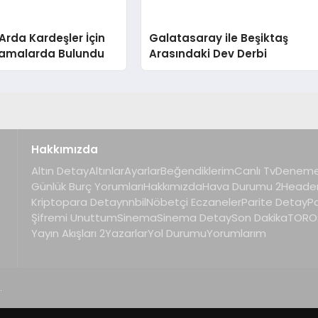
 Arda Kardeşler İçin
Galatasaray ile Beşiktaş
klamalarda Bulundu
Arasındaki Dev Derbi
Hakkımızda
Altın Detay
Altınlar
Ayarlar
Beğendiklerim
Canlı Tv
Deneme
Günlük Burç Yorumları
Hakkımızda
Hava Durumu 2
Heade
Kriptopara Detay
nnbil
Nöbetçi Eczaneler
Parite Detay
P
Şifremi Unuttum
Sinema
Sinema Detay
Son Dakika
TOROS
Yayın Akışları 2
Yazarlar
Yol Durumu
Yorumlarım
.