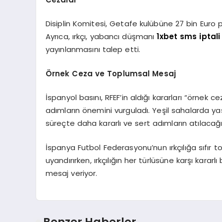
Disiplin Komitesi, Getafe kulübüne 27 bin Euro
Ayrıca, ırkçı, yabancı düşmanı
1xbet sms iptali
yayınlanmasını talep etti.
Örnek Ceza ve Toplumsal Mesaj
İspanyol basını, RFEF’in aldığı kararları “örnek ce
adımların önemini vurguladı. Yeşil sahalarda yaş
süreçte daha kararlı ve sert adımların atılacağı
İspanya Futbol Federasyonu’nun ırkçılığa sıfır t
uyandırırken, ırkçılığın her türlüsüne karşı kara
mesaj veriyor.
Benzer Haberler