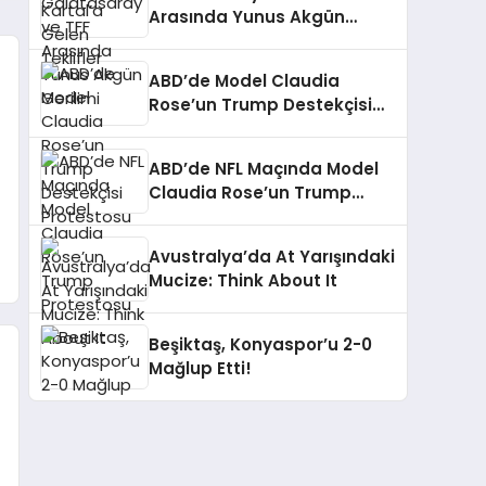
Arasında Yunus Akgün
Gerilimi
ABD’de Model Claudia
Rose’un Trump Destekçisi
Protestosu
ABD’de NFL Maçında Model
Claudia Rose’un Trump
Protestosu
Avustralya’da At Yarışındaki
Mucize: Think About It
Beşiktaş, Konyaspor’u 2-0
Mağlup Etti!