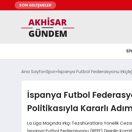
SON GELİŞMELER
SI
Ana Sayfa
Spor
İspanya Futbol Federasyonu Irkçılığa
İspanya Futbol Federasyon
Politikasıyla Kararlı Adım
La Liga Maçında Irkçı Tezahüratlara Yönelik Cezal
İspanya Futbol Federasyonu (RFEF) Disiplin Komit