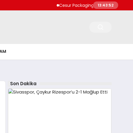
Cesur Packaging, Mısır’daki Üretim Üs
13:43:52
ŞAM
Son Dakika