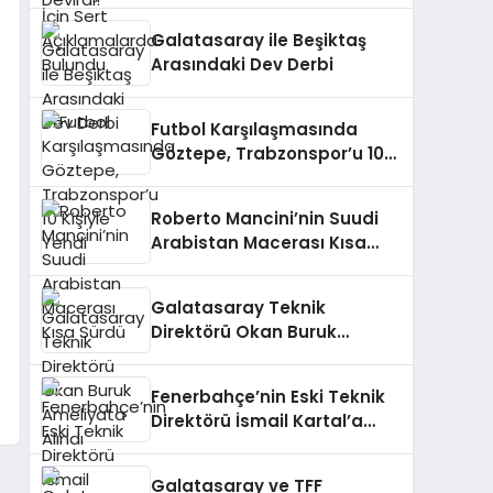
Galatasaray ile Beşiktaş
Arasındaki Dev Derbi
Futbol Karşılaşmasında
Göztepe, Trabzonspor’u 10
Kişiyle Yendi
Roberto Mancini’nin Suudi
Arabistan Macerası Kısa
Sürdü
Galatasaray Teknik
Direktörü Okan Buruk
Ameliyata Alındı
Fenerbahçe’nin Eski Teknik
Direktörü İsmail Kartal’a
Gelen Teklifler
Galatasaray ve TFF