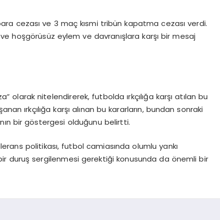
 para cezası ve 3 maç kısmi tribün kapatma cezası verdi.
ve hoşgörüsüz eylem ve davranışlara karşı bir mesaj
za” olarak nitelendirerek, futbolda ırkçılığa karşı atılan bu
anan ırkçılığa karşı alınan bu kararların, bundan sonraki
nın bir göstergesi olduğunu belirtti.
olerans politikası, futbol camiasında olumlu yankı
rlı bir duruş sergilenmesi gerektiği konusunda da önemli bir