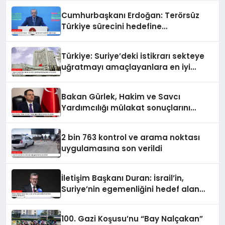
Cumhurbaşkanı Erdoğan: Terörsüz
Türkiye sürecini hedefine
ulaştıracağız
Türkiye: Suriye’deki istikrarı sekteye
uğratmayı amaçlayanlara en iyi
yanıt; birlik ve beraberlik
Bakan Gürlek, Hakim ve Savcı
Yardımcılığı mülakat sonuçlarını
açıkladı
2 bin 763 kontrol ve arama noktası
uygulamasına son verildi
İletişim Başkanı Duran: İsrail’in,
Suriye’nin egemenliğini hedef alan
saldırılarını kınıyorum
100. Gazi Koşusu’nu “Bay Nalçakan”