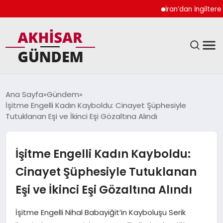
İran’dan İngiltere Ukr
SIYASET
Ana Sayfa
Gündem
İşitme Engelli Kadın Kayboldu: Cinayet Şüphesiyle
DÜNYA
Tutuklanan Eşi ve İkinci Eşi Gözaltına Alındı
EKONOMI
İşitme Engelli Kadın Kayboldu:
SPOR
Cinayet Şüphesiyle Tutuklanan
Eşi ve İkinci Eşi Gözaltına Alındı
TEKNOLOJI
İşitme Engelli Nihal Babayiğit’in Kayboluşu Serik
YAŞAM