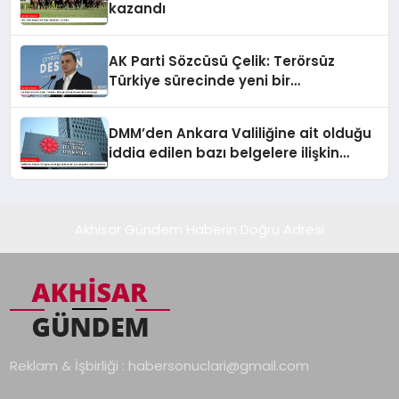
kazandı
AK Parti Sözcüsü Çelik: Terörsüz
Türkiye sürecinde yeni bir
aşamadayız
DMM’den Ankara Valiliğine ait olduğu
iddia edilen bazı belgelere ilişkin
açıklama
Akhisar Gündem Haberin Doğru Adresi
Reklam & İşbirliği :
habersonuclari@gmail.com