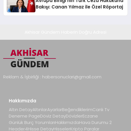
Avrupa Birliği’nin Türk Ceza Hukukuna
Bakışı: Canan Yılmaz ile Özel Röportaj
Akhisar Gündem Haberin Doğru Adresi
Reklam & İşbirliği :
habersonuclari@gmail.com
Hakkımızda
Altın Detay
Altınlar
Ayarlar
Beğendiklerim
Canlı Tv
Deneme Page
Döviz Detay
Dövizler
Eczane
Günlük Burç Yorumları
Hakkımızda
Hava Durumu 2
Header4
Hisse Detay
Hisseler
Kripto Paralar