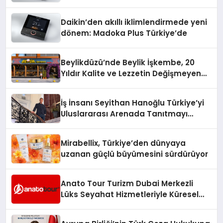
Daikin’den akıllı iklimlendirmede yeni
dönem: Madoka Plus Türkiye’de
Beylikdüzü’nde Beylik İşkembe, 20
Yıldır Kalite ve Lezzetin Değişmeyen
Adresi
İş İnsanı Seyithan Hanoğlu Türkiye’yi
Uluslararası Arenada Tanıtmayı
Hedefliyor
Mirabellix, Türkiye’den dünyaya
uzanan güçlü büyümesini sürdürüyor
Anato Tour Turizm Dubai Merkezli
Lüks Seyahat Hizmetleriyle Küresel
Turizmde Öne Çıkıyor