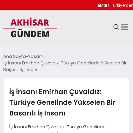
Mars Türkiye’den “Köp
SIYASET
Ana Sayfa
Yaşam
İş İnsanı Emirhan Çuvaldız: Türkiye Genelinde Yükselen Bir
DÜNYA
Başarılı İş İnsanı
EKONOMI
İş İnsanı Emirhan Çuvaldız:
SPOR
Türkiye Genelinde Yükselen Bir
Başarılı İş İnsanı
TEKNOLOJI
İş İnsanı Emirhan Çuvaldız: Türkiye Genelinde
YAŞAM