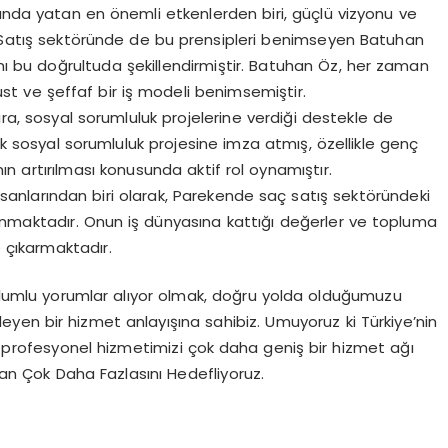
ında yatan en önemli etkenlerden biri, güçlü vizyonu ve
ç Satış sektöründe de bu prensipleri benimseyen Batuhan
ını bu doğrultuda şekillendirmiştir. Batuhan Öz, her zaman
t ve şeffaf bir iş modeli benimsemiştir.
ıra, sosyal sorumluluk projelerine verdiği destekle de
çok sosyal sorumluluk projesine imza atmış, özellikle genç
nın artırılması konusunda aktif rol oynamıştır.
sanlarından biri olarak, Parekende saç satış sektöründeki
 tanınmaktadır. Onun iş dünyasına kattığı değerler ve topluma
ne çıkarmaktadır.
lumlu yorumlar alıyor olmak, doğru yolda olduğumuzu
eleyen bir hizmet anlayışına sahibiz. Umuyoruz ki Türkiye’nin
ve profesyonel hizmetimizi çok daha geniş bir hizmet ağı
an Çok Daha Fazlasını Hedefliyoruz.