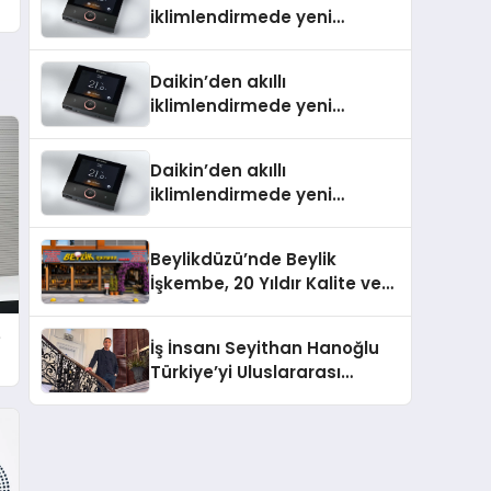
iklimlendirmede yeni
dönem: Madoka Plus
Türkiye’de
Daikin’den akıllı
iklimlendirmede yeni
dönem: Madoka Plus
Türkiye’de
Daikin’den akıllı
iklimlendirmede yeni
dönem: Madoka Plus
Türkiye’de
Beylikdüzü’nde Beylik
İşkembe, 20 Yıldır Kalite ve
Lezzetin Değişmeyen Adresi
e
İş İnsanı Seyithan Hanoğlu
Türkiye’yi Uluslararası
Arenada Tanıtmayı
Hedefliyor