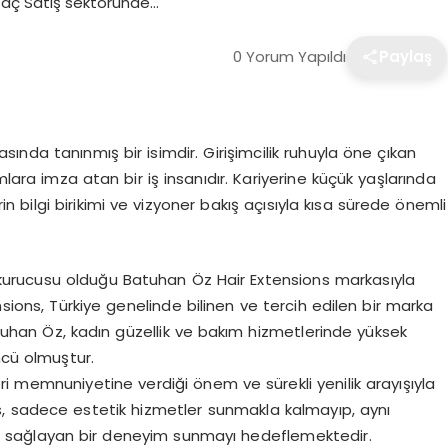
Saç Satış sektöründe…
0 Yorum Yapıldı
Paylaş
sında tanınmış bir isimdir. Girişimcilik ruhuyla öne çıkan
mlara imza atan bir iş insanıdır. Kariyerine küçük yaşlarında
 bilgi birikimi ve vizyoner bakış açısıyla kısa sürede önemli
urucusu olduğu Batuhan Öz Hair Extensions markasıyla
nsions, Türkiye genelinde bilinen ve tercih edilen bir marka
atuhan Öz, kadın güzellik ve bakım hizmetlerinde yüksek
ncü olmuştur.
i memnuniyetine verdiği önem ve sürekli yenilik arayışıyla
, sadece estetik hizmetler sunmakla kalmayıp, aynı
ini sağlayan bir deneyim sunmayı hedeflemektedir.