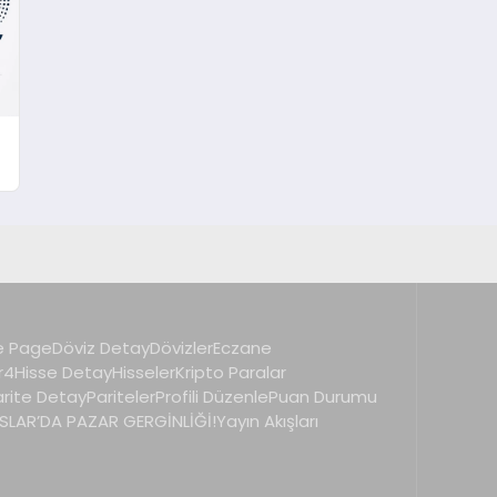
 Page
Döviz Detay
Dövizler
Eczane
r4
Hisse Detay
Hisseler
Kripto Paralar
arite Detay
Pariteler
Profili Düzenle
Puan Durumu
LAR’DA PAZAR GERGİNLİĞİ!
Yayın Akışları