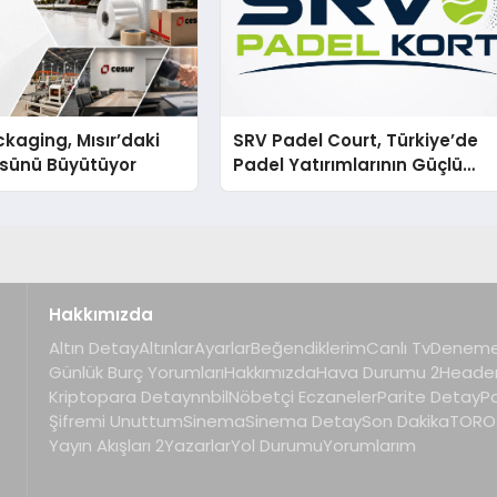
kaging, Mısır’daki
SRV Padel Court, Türkiye’de
ssünü Büyütüyor
Padel Yatırımlarının Güçlü
Markası Olmayı Sürdürüyor
Hakkımızda
Altın Detay
Altınlar
Ayarlar
Beğendiklerim
Canlı Tv
Deneme
Günlük Burç Yorumları
Hakkımızda
Hava Durumu 2
Heade
Kriptopara Detay
nnbil
Nöbetçi Eczaneler
Parite Detay
P
Şifremi Unuttum
Sinema
Sinema Detay
Son Dakika
TOROS
Yayın Akışları 2
Yazarlar
Yol Durumu
Yorumlarım