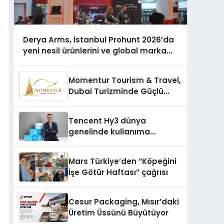
Derya Arms, İstanbul Prohunt 2026’da
yeni nesil ürünlerini ve global marka
vizyonunu sergiledi
Momentur Tourism & Travel,
Dubai Turizminde Güçlü
Operasyon Ağıyla Fark
Yaratıyor
Tencent Hy3 dünya
genelinde kullanıma
sunuldu
Mars Türkiye’den “Köpeğini
İşe Götür Haftası” çağrısı
Cesur Packaging, Mısır’daki
Üretim Üssünü Büyütüyor