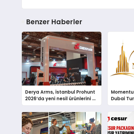
Benzer Haberler
Derya Arms, İstanbul Prohunt
Momentur
2026’da yeni nesil ürünlerini ve
Dubai Tu
global marka vizyonunu
Operasyo
sergiledi
Yaratıyor