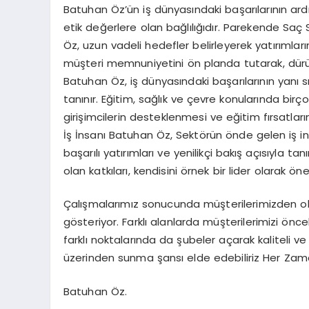
Batuhan Öz’ün iş dünyasındaki başarılarının ard
etik değerlere olan bağlılığıdır. Parekende Sa
Öz, uzun vadeli hedefler belirleyerek yatırımlar
müşteri memnuniyetini ön planda tutarak, dürüs
Batuhan Öz, iş dünyasındaki başarılarının yanı s
tanınır. Eğitim, sağlık ve çevre konularında bir
girişimcilerin desteklenmesi ve eğitim fırsatları
İş İnsanı Batuhan Öz, Sektörün önde gelen iş in
başarılı yatırımları ve yenilikçi bakış açısıyla
olan katkıları, kendisini örnek bir lider olarak ö
Çalışmalarımız sonucunda müşterilerimizden o
gösteriyor. Farklı alanlarda müşterilerimizi önc
farklı noktalarında da şubeler açarak kaliteli 
üzerinden sunma şansı elde edebiliriz Her Zam
Batuhan Öz.