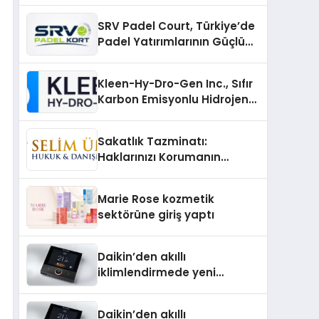
SRV Padel Court, Türkiye’de
Padel Yatırımlarının Güçlü
Markası Olmayı Sürdürüyor
Kleen-Hy-Dro-Gen Inc., Sıfır
Karbon Emisyonlu Hidrojen
Isıtma Teknolojisinde ISO ve
TSSA Düzenleyici Onaylarını
Sakatlık Tazminatı:
Aldı
Haklarınızı Korumanın
Önemi
Marie Rose kozmetik
sektörüne giriş yaptı
Daikin’den akıllı
iklimlendirmede yeni
dönem: Madoka Plus
Türkiye’de
Daikin’den akıllı