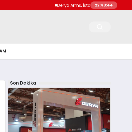
Derya Arms, İstanbul Prohunt 2026’da yeni
22:48:45
ŞAM
Son Dakika