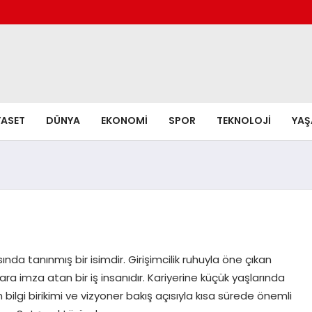
YASET
DÜNYA
EKONOMI
SPOR
TEKNOLOJI
YA
nda tanınmış bir isimdir. Girişimcilik ruhuyla öne çıkan
ara imza atan bir iş insanıdır. Kariyerine küçük yaşlarında
ilgi birikimi ve vizyoner bakış açısıyla kısa sürede önemli