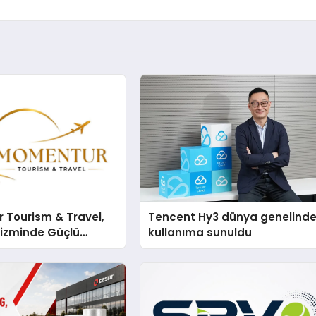
 Tourism & Travel,
Tencent Hy3 dünya genelind
rizminde Güçlü
kullanıma sunuldu
n Ağıyla Fark