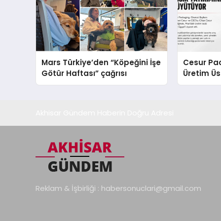
Mars Türkiye’den “Köpeğini İşe
Cesur Pac
Götür Haftası” çağrısı
Üretim Ü
Akhisar Gündem Haberin Doğru Adresi
Reklam & İşbirliği :
habersonuclari@gmail.com