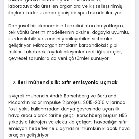
laboratuvarda üretilen organlara ve kişiselleştirilmiş
ilaçlara kadar uzanan geniş bir spektrumda ilerliyor.
Döngüsel bir ekonominin temelini atan bu yaklaşım,
tek yönlü üretim modellerinin aksine, doğayla uyumlu,
sürdürülebilir ve kendini yenileyebilen sistemler
geliştiriyor. Mikroorganizmaların karbondioksit gibi
atıkları tüketerek faydalı bileşenler ürettiği süreçler,
çevresel sorunlara da yeni çözümler sunuyor.
İleri mühendislik: Sıfır emisyonla uçmak
İsviçreli mühendis André Borschberg ve Bertrand
Piccard’ın Solar Impulse 2 projesi, 2015-2016 yıllarında
fosil yakıt kullanmadan dünya çevresinde uçan ilk
hava aracı olarak tarihe geçti. Borschberg bugün H55
şirketiyle hidrojen ve elektrikle çalışan, havacılığın sıfır
emisyon hedeflerine ulaşmasını mümkün kılacak hava
araçları geliştiriyor.