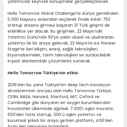
yatırımcılar keynote konuşmalar gerçekleştirecek.
Hello Tomorrow Global Challenge’ta dünya genelinden
5.000 başvuru arasından seçilerek finale kalan 750
startup arasına girmeyi başaran 31 Türk girişimi de
etkinlikte yer alacak. Bu girişimler, 22 Mayıs’taki
Yatırımcı Günü’nde 50’ye yakın ulusal ve uluslararası
yatırımcı ile bir araya gelecek, 23 Mayıs’ta ise Pioneer
Stage’te ileri bilişim, enerji, sağlık teknolojileri,
biyomalzemeler, tarım teknolojileri ve sürdürülebilir
inşaat alanlarındaki çözümlerini sunacak.
Hello Tomorrow Türkiye’nin etkisi
2016’dan bu yana Türkiye’nin deep tech inovasyon
ekosisteminin öncüsü olan Hello Tomorrow Türkiye,
CERN, NASA, Harvard, Stanford, MIT, Oxford ve
Cambridge gibi dünyanın en saygın kurumlarından
inovatörleri ülkemizde ağırladı. 7.000’i aşkın inovatör,
500’den fazla startup, 200’ü aşkın yatırımcı ve
kurumsal şirketi bir araya getiren platform, 400’den
fazla ileri teknolojiyi hızlandırdı.