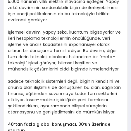
5.000 hanenin yıllık elektrik ihtiyacına eşdeğer. Yapay
zekâ devriminin sürdürülebilir biçimde ilerleyebilmesi
için enerji politikalarının da bu teknolojiyle birlikte
evrilmesi gerekiyor.
İşlemsel devrim, yapay zeka, kuantum bilgisayarlar ve
ileri hesaplama teknolojilerinin öncülüğünde, veri
işleme ve analiz kapasitesini exponansiyel olarak
artıran bir dönüşümü temsil ediyor. Bu devrim, diğer
tüm derin teknoloji alanlarını hızlandıran bir “meta-
teknoloji” işlevi görüyor, bilimsel keşifleri ve
mühendislik çözümlerini ciddi biçimde ivmelendiriyor.
Sadece teknolojik sistemleri değil, bilginin kendisini ve
onunla olan ilişkimizi de dönüştüren bu alan, sağlıktan
finansa, eğitimden savunmaya kadar tüm sektörleri
etkiliyor. İnsan-makine işbirliğinin yeni formlarını
şekillendirirken, aynı zamanda bilişsel süreçlerin
otomasyonu ve genişletilmesini de mümkün kılıyor.
40’tan fazla global konuşmacı
, 30′
un üzerinde
startup