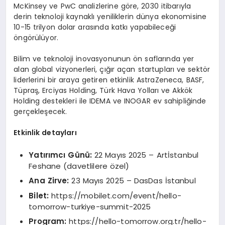
McKinsey ve PwC analizlerine göre, 2030 itibarıyla
derin teknoloji kaynaklı yeniliklerin dünya ekonomisine
10-15 trilyon dolar arasında katkı yapabileceği
öngörülüyor.
Bilim ve teknoloji inovasyonunun ön saflarında yer
alan global vizyonerleri, çığır açan startupları ve sektör
liderlerini bir araya getiren etkinlik AstraZeneca, BASF,
Tüpraş, Erciyas Holding, Türk Hava Yolları ve Akkök
Holding destekleri ile IDEMA ve INOGAR ev sahipliğinde
gerçekleşecek.
Etkinlik detayları
Yatırımcı Günü:
22 Mayıs 2025 – Artİstanbul
Feshane (davetlilere özel)
Ana Zirve:
23 Mayıs 2025 – DasDas İstanbul
Bilet:
https://mobilet.com/event/hello-
tomorrow-turkiye-summit-2025
Program:
https://hello-tomorrow.org.tr/hello-