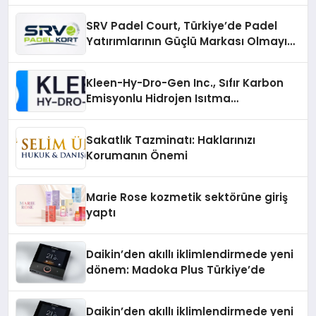
SRV Padel Court, Türkiye’de Padel
Yatırımlarının Güçlü Markası Olmayı
Sürdürüyor
Kleen-Hy-Dro-Gen Inc., Sıfır Karbon
Emisyonlu Hidrojen Isıtma
Teknolojisinde ISO ve TSSA
Düzenleyici Onaylarını Aldı
Sakatlık Tazminatı: Haklarınızı
Korumanın Önemi
Marie Rose kozmetik sektörüne giriş
yaptı
Daikin’den akıllı iklimlendirmede yeni
dönem: Madoka Plus Türkiye’de
Daikin’den akıllı iklimlendirmede yeni