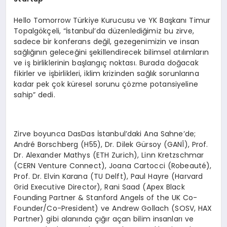
Hello Tomorrow Türkiye Kurucusu ve YK Başkanı Timur
Topalgökçeli, “İstanbul’da düzenlediğimiz bu zirve,
sadece bir konferans değil, gezegenimizin ve insan
sağlığının geleceğini şekillendirecek bilimsel atılımların
ve iş birliklerinin başlangıç noktası. Burada doğacak
fikirler ve işbirlikleri, iklim krizinden sağlık sorunlarına
kadar pek çok küresel sorunu çözme potansiyeline
sahip” dedi.
Zirve boyunca DasDas İstanbul’daki Ana Sahne’de;
André Borschberg (H55), Dr. Dilek Gürsoy (GANÎ), Prof.
Dr. Alexander Mathys (ETH Zurich), Linn Kretzschmar
(CERN Venture Connect), Joana Cartocci (Robeauté),
Prof. Dr. Elvin Karana (TU Delft), Paul Hayre (Harvard
Grid Executive Director), Rani Saad (Apex Black
Founding Partner & Stanford Angels of the UK Co-
Founder/Co-President) ve Andrew Gollach (SOSV, HAX
Partner) gibi alanında çığır açan bilim insanları ve