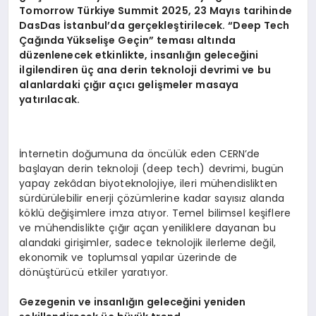
Tomorrow Türkiye Summit 2025, 23 Mayıs tarihinde
DasDas İstanbul’da gerçekleştirilecek. “Deep Tech
Çağında Yükseliş
e Ge
ç
in” temas
ı altında
düzenlenecek etkinlikte, insanlığın geleceğini
ilgilendiren üç ana derin teknoloji devrimi ve bu
alanlardaki çığır açıcı
geli
şmeler masaya
yatırılacak.
İnternetin doğumuna da öncülük eden CERN’de
başlayan derin teknoloji (deep tech) devrimi, bugün
yapay zekâdan biyoteknolojiye, ileri mühendislikten
sürdürülebilir enerji çözümlerine kadar sayısız alanda
köklü değişimlere imza atıyor. Temel bilimsel keşiflere
ve mühendislikte çığır açan yeniliklere dayanan bu
alandaki girişimler, sadece teknolojik ilerleme değil,
ekonomik ve toplumsal yapılar üzerinde de
dönüştürücü etkiler yaratıyor.
G
ezegen
in ve insanlığın geleceğini yeniden