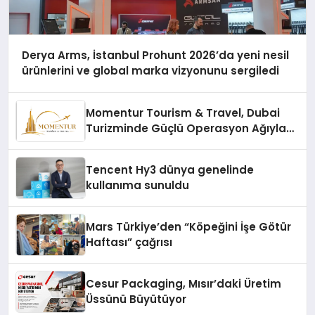
Derya Arms, İstanbul Prohunt 2026’da yeni nesil
ürünlerini ve global marka vizyonunu sergiledi
Momentur Tourism & Travel, Dubai
Turizminde Güçlü Operasyon Ağıyla
Fark Yaratıyor
Tencent Hy3 dünya genelinde
kullanıma sunuldu
Mars Türkiye’den “Köpeğini İşe Götür
Haftası” çağrısı
Cesur Packaging, Mısır’daki Üretim
Üssünü Büyütüyor