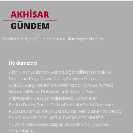
Reklam & İşbirliği :
habersonuclari@gmail.com
Hakkımızda
Altın Detay
Altınlar
Ayarlar
Beğendiklerim
Canlı Tv
Deneme Page
Döviz Detay
Dövizler
Eczane
Günlük Burç Yorumları
Hakkımızda
Hava Durumu 2
Header4
Hisse Detay
Hisseler
Kripto Paralar
Kriptopara Detay
nnbil
Nöbetçi Eczaneler
Parite Detay
Parite Detay
Pariteler
Profili Düzenle
Puan Durumu
Şifremi Unuttum
Sinema
Sinema Detay
Son Dakika
TOROSLAR’DA PAZAR GERGİNLİĞİ!
Yayın Akışları
Yayın Akışları 2
Yazarlar
Yol Durumu
Yorumlarım