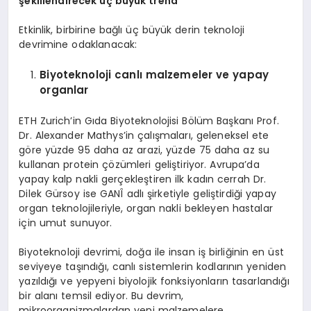
şeki
llend
irecek üç büyük trend
Etkinlik, birbirine bağlı üç büyük derin teknoloji
devrimine odaklanacak:
Biyoteknoloji canlı malzemeler ve yapay
organlar
ETH Zurich’in Gıda Biyoteknolojisi Bölüm Başkanı Prof.
Dr. Alexander Mathys’in çalışmaları, geleneksel ete
göre yüzde 95 daha az arazi, yüzde 75 daha az su
kullanan protein çözümleri geliştiriyor. Avrupa’da
yapay kalp nakli gerçekleştiren ilk kadın cerrah Dr.
Dilek Gürsoy ise GANÎ adlı şirketiyle geliştirdiği yapay
organ teknolojileriyle, organ nakli bekleyen hastalar
için umut sunuyor.
Biyoteknoloji devrimi, doğa ile insan iş birliğinin en üst
seviyeye taşındığı, canlı sistemlerin kodlarının yeniden
yazıldığı ve yepyeni biyolojik fonksiyonların tasarlandığı
bir alanı temsil ediyor. Bu devrim,
mikroorganizmalardan yeni malzemelere,