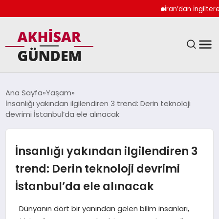
İran’dan İngiltere Ukra
SIYASET
Ana Sayfa
Yaşam
İnsanlığı yakından ilgilendiren 3 trend: Derin teknoloji
DÜNYA
devrimi İstanbul’da ele alınacak
EKONOMI
İnsanlığı yakından ilgilendiren 3
SPOR
trend: Derin teknoloji devrimi
İstanbul’da ele alınacak
TEKNOLOJI
Dünyanın dört bir yanından gelen bilim insanları,
YAŞAM